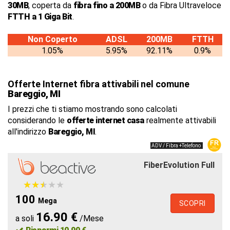
30MB
, coperta da
fibra fino a 200MB
o da Fibra Ultraveloce
FTTH a 1 Giga Bit
.
Non Coperto
ADSL
200MB
FTTH
1.05%
5.95%
92.11%
0.9%
Offerte Internet fibra attivabili nel comune
Bareggio, MI
I prezzi che ti stiamo mostrando sono calcolati
considerando le
offerte internet casa
realmente attivabili
all'indirizzo
Bareggio, MI
.
ADV / Fibra +Telefono
FiberEvolution Full
★
★
★
★
★
★
★
★
★
★
100
Mega
SCOPRI
16.90 €
a soli
/Mese