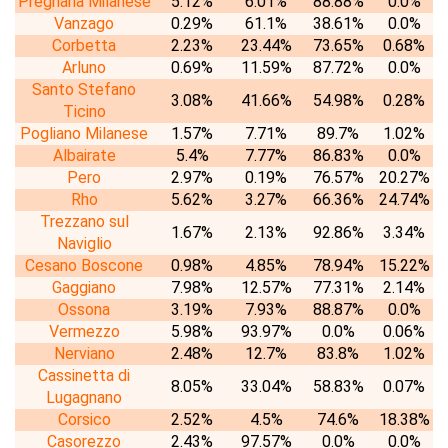
Pregnana Milanese
5.12%
6.01%
88.88%
0.0%
Vanzago
0.29%
61.1%
38.61%
0.0%
Corbetta
2.23%
23.44%
73.65%
0.68%
Arluno
0.69%
11.59%
87.72%
0.0%
Santo Stefano
3.08%
41.66%
54.98%
0.28%
Ticino
Pogliano Milanese
1.57%
7.71%
89.7%
1.02%
Albairate
5.4%
7.77%
86.83%
0.0%
Pero
2.97%
0.19%
76.57%
20.27%
Rho
5.62%
3.27%
66.36%
24.74%
Trezzano sul
1.67%
2.13%
92.86%
3.34%
Naviglio
Cesano Boscone
0.98%
4.85%
78.94%
15.22%
Gaggiano
7.98%
12.57%
77.31%
2.14%
Ossona
3.19%
7.93%
88.87%
0.0%
Vermezzo
5.98%
93.97%
0.0%
0.06%
Nerviano
2.48%
12.7%
83.8%
1.02%
Cassinetta di
8.05%
33.04%
58.83%
0.07%
Lugagnano
Corsico
2.52%
4.5%
74.6%
18.38%
Casorezzo
2.43%
97.57%
0.0%
0.0%