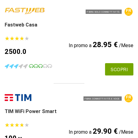
FIBRA SOLO CONNETTIVITÀ
Fastweb Casa
★
★
★
★
★
★
★
★
★
★
28.95 €
In promo a
/Mese
2500.0
SCOPRI
FIBRA CONNETTIVITÀ E VOCE
TIM WiFi Power Smart
★
★
★
★
★
★
★
★
★
★
29.90 €
In promo a
/Mese