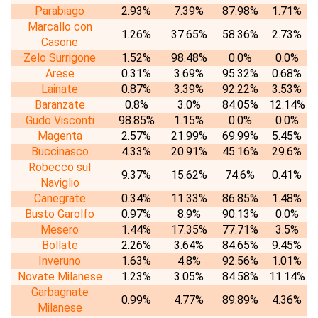
Parabiago
2.93%
7.39%
87.98%
1.71%
Marcallo con
1.26%
37.65%
58.36%
2.73%
Casone
Zelo Surrigone
1.52%
98.48%
0.0%
0.0%
Arese
0.31%
3.69%
95.32%
0.68%
Lainate
0.87%
3.39%
92.22%
3.53%
Baranzate
0.8%
3.0%
84.05%
12.14%
Gudo Visconti
98.85%
1.15%
0.0%
0.0%
Magenta
2.57%
21.99%
69.99%
5.45%
Buccinasco
4.33%
20.91%
45.16%
29.6%
Robecco sul
9.37%
15.62%
74.6%
0.41%
Naviglio
Canegrate
0.34%
11.33%
86.85%
1.48%
Busto Garolfo
0.97%
8.9%
90.13%
0.0%
Mesero
1.44%
17.35%
77.71%
3.5%
Bollate
2.26%
3.64%
84.65%
9.45%
Inveruno
1.63%
4.8%
92.56%
1.01%
Novate Milanese
1.23%
3.05%
84.58%
11.14%
Garbagnate
0.99%
4.77%
89.89%
4.36%
Milanese