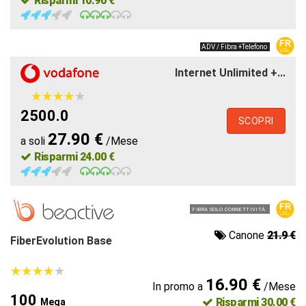
Risparmi 10.90 €
ADV / Fibra +Telefono
Internet Unlimited +...
★
★
★
★
★
★
★
★
★
★
2500.0
SCOPRI
27.90 €
a soli
/Mese
Risparmi 24.00 €
FIBRA SOLO CONNETTIVITÀ
Canone
21.9 €
FiberEvolution Base
★
★
★
★
★
★
★
★
★
★
16.90 €
In promo a
/Mese
100
Risparmi 30.00 €
Mega