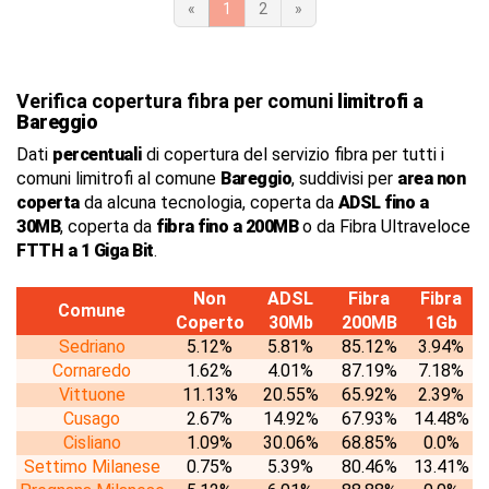
«
1
2
»
Verifica copertura fibra per comuni
limitrofi
a
Bareggio
Dati
percentuali
di copertura del servizio fibra per tutti i
comuni limitrofi al comune
Bareggio
, suddivisi per
area non
coperta
da alcuna tecnologia, coperta da
ADSL fino a
30MB
, coperta da
fibra fino a 200MB
o da Fibra Ultraveloce
FTTH a 1 Giga Bit
.
Non
ADSL
Fibra
Fibra
Comune
Coperto
30Mb
200MB
1Gb
Sedriano
5.12%
5.81%
85.12%
3.94%
Cornaredo
1.62%
4.01%
87.19%
7.18%
Vittuone
11.13%
20.55%
65.92%
2.39%
Cusago
2.67%
14.92%
67.93%
14.48%
Cisliano
1.09%
30.06%
68.85%
0.0%
Settimo Milanese
0.75%
5.39%
80.46%
13.41%