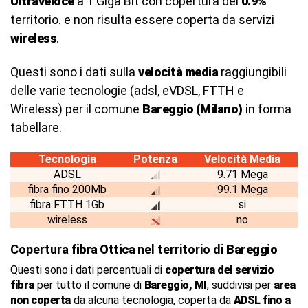
Ultraveloce
a 1 Giga Bit con copertura del
0.9%
territorio. e non risulta essere coperta da servizi
wireless
.
Questi sono i dati sulla
velocità media
raggiungibili
delle varie tecnologie (adsl, eVDSL, FTTH e
Wireless) per il comune
Bareggio (Milano)
in forma
tabellare.
Tecnologia
Potenza
Velocità Media
ADSL
9.71 Mega
fibra fino 200Mb
99.1 Mega
fibra FTTH 1Gb
si
wireless
no
Copertura
fibra Ottica
nel territorio di
Bareggio
Questi sono i dati percentuali di
copertura del servizio
fibra
per tutto il comune di
Bareggio, MI
, suddivisi per
area
non coperta
da alcuna tecnologia, coperta da
ADSL fino a