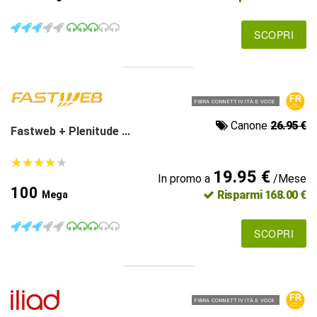
SCOPRI
FIBRA CONNETTIVITÀ E VOCE
Canone
26.95 €
Fastweb + Plenitude ...
★
★
★
★
★
★
★
★
★
★
19.95 €
In promo a
/Mese
100
Risparmi 168.00 €
Mega
SCOPRI
FIBRA CONNETTIVITÀ E VOCE