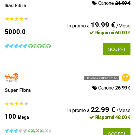
Canone
24.99 €
Iliad Fibra
★
★
★
★
★
★
★
★
★
★
19.99 €
In promo a
/Mese
5000.0
Risparmi 60.00 €
SCOPRI
FIBRA SOLO CONNETTIVITÀ
Canone
26.99 €
Super Fibra
★
★
★
★
★
★
★
★
★
★
22.99 €
In promo a
/Mese
100
Risparmi 48.00 €
Mega
SCOPRI