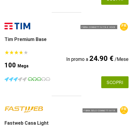
FIBRA CONNETTIVITÀ E VOCE
Tim Premium Base
★
★
★
★
★
★
★
★
★
★
24.90 €
In promo a
/Mese
100
Mega
SCOPRI
FIBRA SOLO CONNETTIVITÀ
Fastweb Casa Light