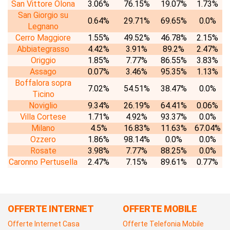
San Vittore Olona
3.06%
76.15%
19.07%
1.73%
San Giorgio su
0.64%
29.71%
69.65%
0.0%
Legnano
Cerro Maggiore
1.55%
49.52%
46.78%
2.15%
Abbiategrasso
4.42%
3.91%
89.2%
2.47%
Origgio
1.85%
7.77%
86.55%
3.83%
Assago
0.07%
3.46%
95.35%
1.13%
Boffalora sopra
7.02%
54.51%
38.47%
0.0%
Ticino
Noviglio
9.34%
26.19%
64.41%
0.06%
Villa Cortese
1.71%
4.92%
93.37%
0.0%
Milano
4.5%
16.83%
11.63%
67.04%
Ozzero
1.86%
98.14%
0.0%
0.0%
Rosate
3.98%
7.77%
88.25%
0.0%
Caronno Pertusella
2.47%
7.15%
89.61%
0.77%
OFFERTE INTERNET
OFFERTE MOBILE
Offerte Internet Casa
Offerte Telefonia Mobile