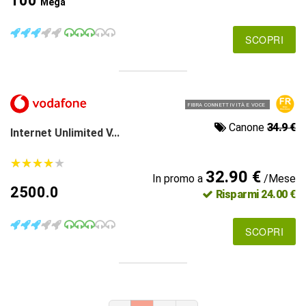
100
Mega
SCOPRI
FIBRA CONNETTIVITÀ E VOCE
Canone
34.9 €
Internet Unlimited V...
★
★
★
★
★
★
★
★
★
★
32.90 €
In promo a
/Mese
2500.0
Risparmi 24.00 €
SCOPRI