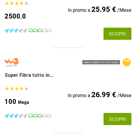
★
★
★
★
★
★
★
★
★
★
25.95 €
In promo a
/Mese
2500.0
SCOPRI
FIBRA CONNETTIVITÀ E VOCE
Super Fibra tutto in...
★
★
★
★
★
★
★
★
★
★
26.99 €
In promo a
/Mese
100
Mega
SCOPRI