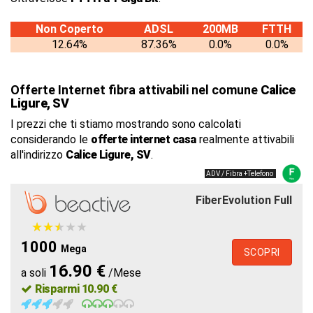
Non Coperto
ADSL
200MB
FTTH
12.64%
87.36%
0.0%
0.0%
Offerte Internet fibra attivabili nel comune
Calice
Ligure, SV
I prezzi che ti stiamo mostrando sono calcolati
considerando le
offerte internet casa
realmente attivabili
all'indirizzo
Calice Ligure, SV
.
ADV / Fibra +Telefono
FiberEvolution Full
★
★
★
★
★
★
★
★
★
★
1000
Mega
SCOPRI
16.90 €
a soli
/Mese
Risparmi 10.90 €