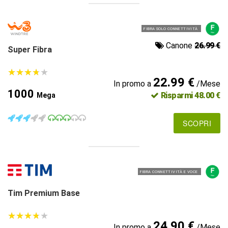
FIBRA SOLO CONNETTIVITÀ
Canone
26.99 €
Super Fibra
★
★
★
★
★
★
★
★
★
★
22.99 €
In promo a
/Mese
1000
Risparmi 48.00 €
Mega
SCOPRI
FIBRA CONNETTIVITÀ E VOCE
Tim Premium Base
★
★
★
★
★
★
★
★
★
★
24.90 €
In promo a
/Mese