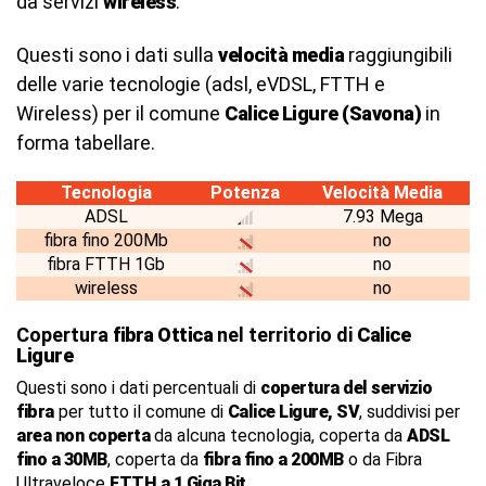
da servizi
wireless
.
Questi sono i dati sulla
velocità media
raggiungibili
delle varie tecnologie (adsl, eVDSL, FTTH e
Wireless) per il comune
Calice Ligure (Savona)
in
forma tabellare.
Tecnologia
Potenza
Velocità Media
ADSL
7.93 Mega
fibra fino 200Mb
no
fibra FTTH 1Gb
no
wireless
no
Copertura
fibra Ottica
nel territorio di
Calice
Ligure
Questi sono i dati percentuali di
copertura del servizio
fibra
per tutto il comune di
Calice Ligure, SV
, suddivisi per
area non coperta
da alcuna tecnologia, coperta da
ADSL
fino a 30MB
, coperta da
fibra fino a 200MB
o da Fibra
Ultraveloce
FTTH a 1 Giga Bit
.