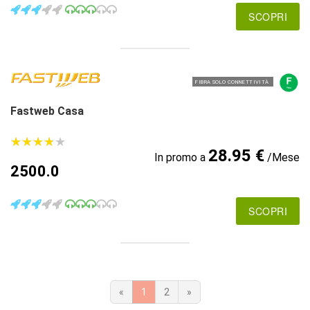
SCOPRI
FIBRA SOLO CONNETTIVITÀ
Fastweb Casa
★
★
★
★
★
★
★
★
★
★
28.95 €
In promo a
/Mese
2500.0
SCOPRI
«
1
2
»