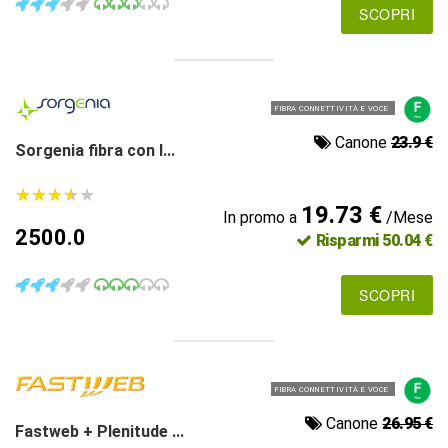
SCOPRI
FIBRA CONNETTIVITÀ E VOCE
Canone
23.9 €
Sorgenia fibra con l...
★
★
★
★
★
★
★
★
★
★
19.73 €
In promo a
/Mese
2500.0
Risparmi 50.04 €
SCOPRI
FIBRA CONNETTIVITÀ E VOCE
Canone
26.95 €
Fastweb + Plenitude ...