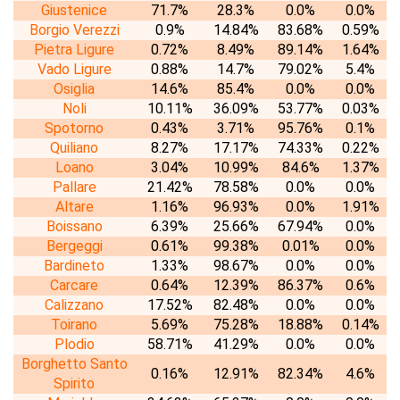
Giustenice
71.7%
28.3%
0.0%
0.0%
Borgio Verezzi
0.9%
14.84%
83.68%
0.59%
Pietra Ligure
0.72%
8.49%
89.14%
1.64%
Vado Ligure
0.88%
14.7%
79.02%
5.4%
Osiglia
14.6%
85.4%
0.0%
0.0%
Noli
10.11%
36.09%
53.77%
0.03%
Spotorno
0.43%
3.71%
95.76%
0.1%
Quiliano
8.27%
17.17%
74.33%
0.22%
Loano
3.04%
10.99%
84.6%
1.37%
Pallare
21.42%
78.58%
0.0%
0.0%
Altare
1.16%
96.93%
0.0%
1.91%
Boissano
6.39%
25.66%
67.94%
0.0%
Bergeggi
0.61%
99.38%
0.01%
0.0%
Bardineto
1.33%
98.67%
0.0%
0.0%
Carcare
0.64%
12.39%
86.37%
0.6%
Calizzano
17.52%
82.48%
0.0%
0.0%
Toirano
5.69%
75.28%
18.88%
0.14%
Plodio
58.71%
41.29%
0.0%
0.0%
Borghetto Santo
0.16%
12.91%
82.34%
4.6%
Spirito