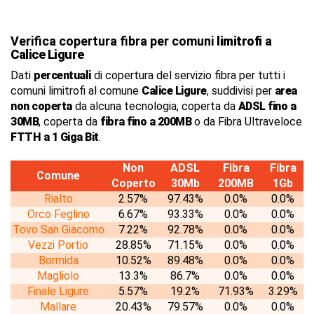
Verifica copertura fibra per comuni
limitrofi
a
Calice Ligure
Dati
percentuali
di copertura del servizio fibra per tutti i
comuni limitrofi al comune
Calice Ligure
, suddivisi per
area
non coperta
da alcuna tecnologia, coperta da
ADSL fino a
30MB
, coperta da
fibra fino a 200MB
o da Fibra Ultraveloce
FTTH a 1 Giga Bit
.
Non
ADSL
Fibra
Fibra
Comune
Coperto
30Mb
200MB
1Gb
Rialto
2.57%
97.43%
0.0%
0.0%
Orco Feglino
6.67%
93.33%
0.0%
0.0%
Tovo San Giacomo
7.22%
92.78%
0.0%
0.0%
Vezzi Portio
28.85%
71.15%
0.0%
0.0%
Bormida
10.52%
89.48%
0.0%
0.0%
Magliolo
13.3%
86.7%
0.0%
0.0%
Finale Ligure
5.57%
19.2%
71.93%
3.29%
Mallare
20.43%
79.57%
0.0%
0.0%