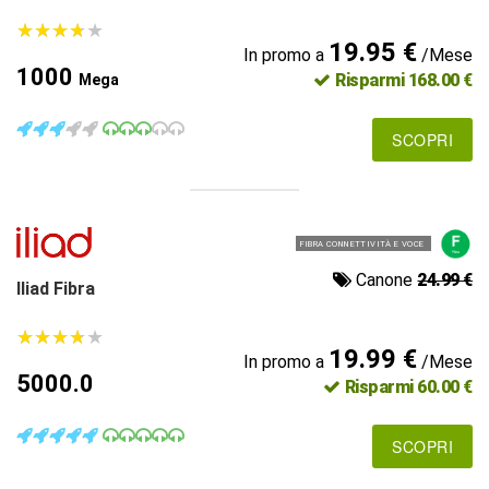
★
★
★
★
★
★
★
★
★
★
19.95 €
In promo a
/Mese
1000
Risparmi 168.00 €
Mega
SCOPRI
FIBRA CONNETTIVITÀ E VOCE
Canone
24.99 €
Iliad Fibra
★
★
★
★
★
★
★
★
★
★
19.99 €
In promo a
/Mese
5000.0
Risparmi 60.00 €
SCOPRI