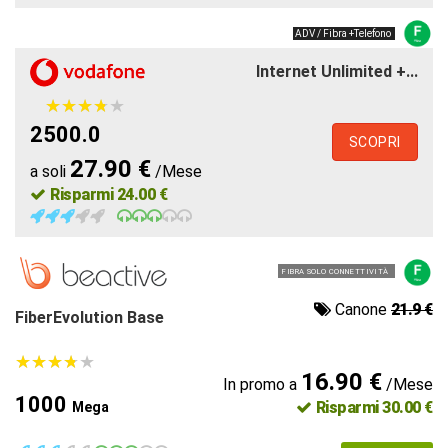
ADV / Fibra +Telefono
Internet Unlimited +...
★
★
★
★
★
★
★
★
★
★
2500.0
SCOPRI
27.90 €
a soli
/Mese
Risparmi 24.00 €
FIBRA SOLO CONNETTIVITÀ
Canone
21.9 €
FiberEvolution Base
★
★
★
★
★
★
★
★
★
★
16.90 €
In promo a
/Mese
1000
Risparmi 30.00 €
Mega