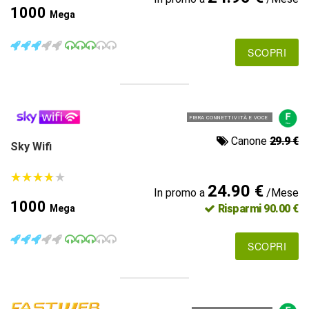
1000
Mega
SCOPRI
FIBRA CONNETTIVITÀ E VOCE
Canone
29.9 €
Sky Wifi
★
★
★
★
★
★
★
★
★
★
24.90 €
In promo a
/Mese
1000
Risparmi 90.00 €
Mega
SCOPRI