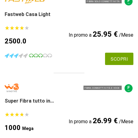
FIBRA SOLO CONNETTIVITÀ
Fastweb Casa Light
★
★
★
★
★
★
★
★
★
★
25.95 €
In promo a
/Mese
2500.0
SCOPRI
FIBRA CONNETTIVITÀ E VOCE
Super Fibra tutto in...
★
★
★
★
★
★
★
★
★
★
26.99 €
In promo a
/Mese
1000
Mega