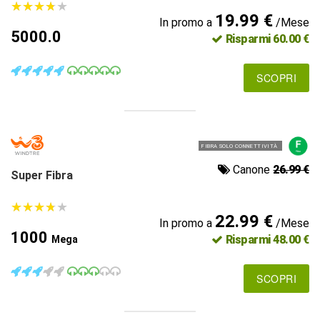
★
★
★
★
★
★
★
★
★
★
19.99 €
In promo a
/Mese
5000.0
Risparmi 60.00 €
SCOPRI
FIBRA SOLO CONNETTIVITÀ
Canone
26.99 €
Super Fibra
★
★
★
★
★
★
★
★
★
★
22.99 €
In promo a
/Mese
1000
Risparmi 48.00 €
Mega
SCOPRI