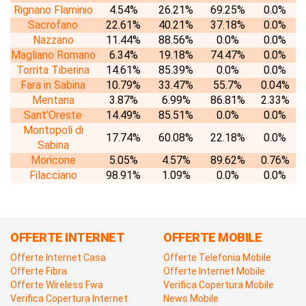
Rignano Flaminio
4.54%
26.21%
69.25%
0.0%
Sacrofano
22.61%
40.21%
37.18%
0.0%
Nazzano
11.44%
88.56%
0.0%
0.0%
Magliano Romano
6.34%
19.18%
74.47%
0.0%
Torrita Tiberina
14.61%
85.39%
0.0%
0.0%
Fara in Sabina
10.79%
33.47%
55.7%
0.04%
Mentana
3.87%
6.99%
86.81%
2.33%
Sant'Oreste
14.49%
85.51%
0.0%
0.0%
Montopoli di
17.74%
60.08%
22.18%
0.0%
Sabina
Moricone
5.05%
4.57%
89.62%
0.76%
Filacciano
98.91%
1.09%
0.0%
0.0%
OFFERTE INTERNET
OFFERTE MOBILE
Offerte Internet Casa
Offerte Telefonia Mobile
Offerte Fibra
Offerte Internet Mobile
Offerte Wireless Fwa
Verifica Copertura Mobile
Verifica Copertura Internet
News Mobile