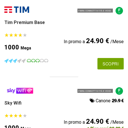
FIBRA CONNETTIVITÀ E VOCE
Tim Premium Base
★
★
★
★
★
★
★
★
★
★
24.90 €
In promo a
/Mese
1000
Mega
SCOPRI
FIBRA CONNETTIVITÀ E VOCE
Canone
29.9 €
Sky Wifi
★
★
★
★
★
★
★
★
★
★
24.90 €
In promo a
/Mese
1000