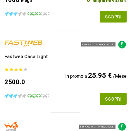
Risparmi 90.00 €
Mega
SCOPRI
FIBRA SOLO CONNETTIVITÀ
Fastweb Casa Light
★
★
★
★
★
★
★
★
★
★
25.95 €
In promo a
/Mese
2500.0
SCOPRI
FIBRA CONNETTIVITÀ E VOCE