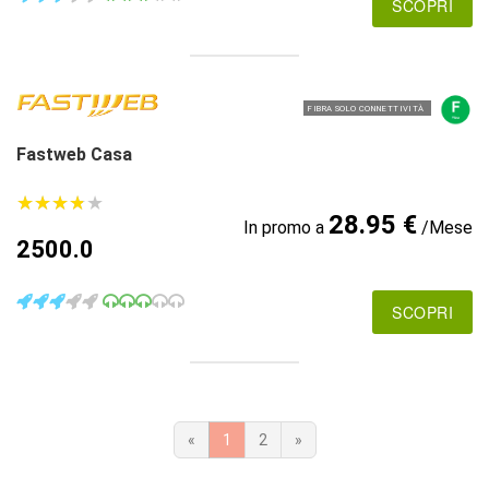
SCOPRI
FIBRA SOLO CONNETTIVITÀ
Fastweb Casa
★
★
★
★
★
★
★
★
★
★
28.95 €
In promo a
/Mese
2500.0
SCOPRI
«
1
2
»