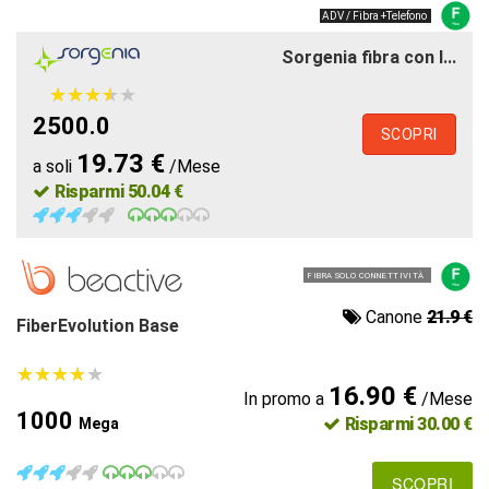
ADV / Fibra +Telefono
Sorgenia fibra con l...
★
★
★
★
★
★
★
★
★
★
2500.0
SCOPRI
19.73 €
a soli
/Mese
Risparmi 50.04 €
FIBRA SOLO CONNETTIVITÀ
Canone
21.9 €
FiberEvolution Base
★
★
★
★
★
★
★
★
★
★
16.90 €
In promo a
/Mese
1000
Risparmi 30.00 €
Mega
SCOPRI