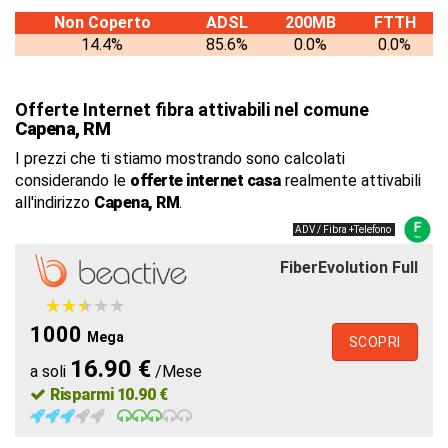
Non Coperto
ADSL
200MB
FTTH
14.4%
85.6%
0.0%
0.0%
Offerte Internet fibra attivabili nel comune
Capena, RM
I prezzi che ti stiamo mostrando sono calcolati
considerando le
offerte internet casa
realmente attivabili
all'indirizzo
Capena, RM
.
ADV / Fibra +Telefono
FiberEvolution Full
★
★
★
★
★
★
★
★
★
★
1000
Mega
SCOPRI
16.90 €
a soli
/Mese
Risparmi 10.90 €