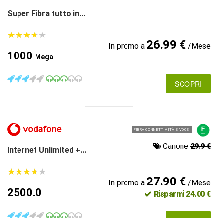
Super Fibra tutto in...
★
★
★
★
★
★
★
★
★
★
26.99 €
In promo a
/Mese
1000
Mega
SCOPRI
FIBRA CONNETTIVITÀ E VOCE
Canone
29.9 €
Internet Unlimited +...
★
★
★
★
★
★
★
★
★
★
27.90 €
In promo a
/Mese
2500.0
Risparmi 24.00 €