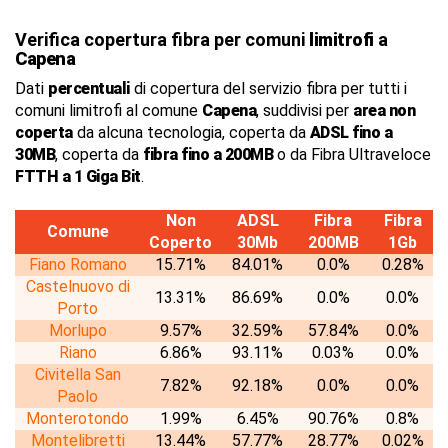
Verifica copertura fibra per comuni
limitrofi
a
Capena
Dati
percentuali
di copertura del servizio fibra per tutti i
comuni limitrofi al comune
Capena
, suddivisi per
area non
coperta
da alcuna tecnologia, coperta da
ADSL fino a
30MB
, coperta da
fibra fino a 200MB
o da Fibra Ultraveloce
FTTH a 1 Giga Bit
.
Non
ADSL
Fibra
Fibra
Comune
Coperto
30Mb
200MB
1Gb
Fiano Romano
15.71%
84.01%
0.0%
0.28%
Castelnuovo di
13.31%
86.69%
0.0%
0.0%
Porto
Morlupo
9.57%
32.59%
57.84%
0.0%
Riano
6.86%
93.11%
0.03%
0.0%
Civitella San
7.82%
92.18%
0.0%
0.0%
Paolo
Monterotondo
1.99%
6.45%
90.76%
0.8%
Montelibretti
13.44%
57.77%
28.77%
0.02%