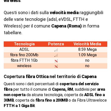
wireless
.
Questi sono i dati sulla
velocità media
raggiungibili
delle varie tecnologie (adsl, eVDSL, FTTH e
Wireless) per il comune
Capena (Roma)
in forma
tabellare.
Tecnologia
Potenza
Velocità Media
ADSL
8.59 Mega
fibra fino 200Mb
1.09 Mega
fibra FTTH 1Gb
no
wireless
no
Copertura
fibra Ottica
nel territorio di
Capena
Questi sono i dati percentuali di
copertura del servizio
fibra
per tutto il comune di
Capena, RM
, suddivisi per
area
non coperta
da alcuna tecnologia, coperta da
ADSL fino a
30MB
, coperta da
fibra fino a 200MB
o da Fibra Ultraveloce
FTTH a 1 Giga Bit
.