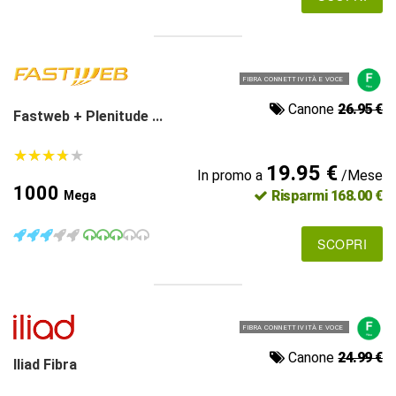
FIBRA CONNETTIVITÀ E VOCE
Canone
26.95 €
Fastweb + Plenitude ...
★
★
★
★
★
★
★
★
★
★
19.95 €
In promo a
/Mese
1000
Risparmi 168.00 €
Mega
SCOPRI
FIBRA CONNETTIVITÀ E VOCE
Canone
24.99 €
Iliad Fibra