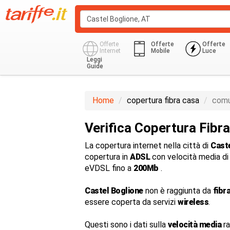
Offerte
Offerte
Offerte
Internet
Mobile
Luce
Leggi
Guide
Home
copertura fibra casa
comu
Verifica Copertura Fibr
La copertura internet nella città di
Caste
copertura in
ADSL
con velocità media d
eVDSL fino a
200Mb
.
Castel Boglione
non è raggiunta da
fibr
essere coperta da servizi
wireless
.
Questi sono i dati sulla
velocità media
ra