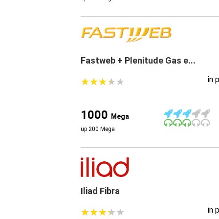
Fastweb + Plenitude Gas e...
in 
★
★
★
★
★
★
★
★
★
★
1000
Mega
up 200 Mega
Iliad Fibra
in 
★
★
★
★
★
★
★
★
★
★