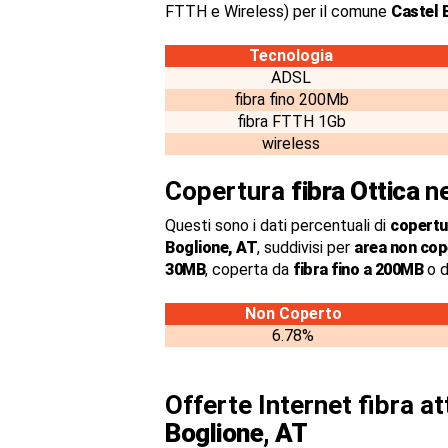
FTTH e Wireless) per il comune
Castel 
Tecnologia
ADSL
fibra fino 200Mb
fibra FTTH 1Gb
wireless
Copertura
fibra Ottica
ne
Questi sono i dati percentuali di
copertur
Boglione, AT
, suddivisi per
area non cop
30MB
, coperta da
fibra fino a 200MB
o d
Non Coperto
6.78%
Offerte Internet fibra a
Boglione, AT