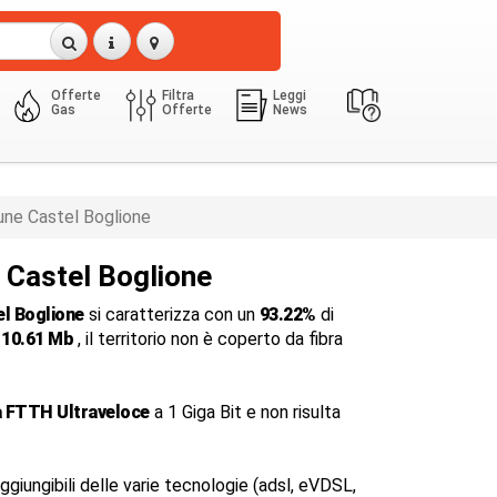
Offerte
Filtra
Leggi
Gas
Offerte
News
ne Castel Boglione
a Castel Boglione
l Boglione
si caratterizza con un
93.22%
di
i
10.61 Mb
, il territorio non è coperto da fibra
a FTTH Ultraveloce
a 1 Giga Bit e non risulta
ggiungibili delle varie tecnologie (adsl, eVDSL,