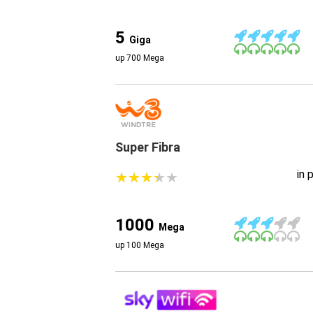
5
Giga
up 700 Mega
Super Fibra
in 
★
★
★
★
★
★
★
★
★
★
1000
Mega
up 100 Mega