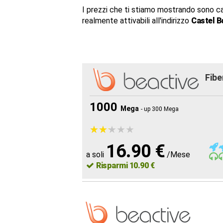
I prezzi che ti stiamo mostrando sono c
realmente attivabili all'indirizzo
Castel B
Fibe
1000
Mega
- up 300 Mega
★
★
★
★
★
★
★
★
★
★
16.90 €
a soli
/Mese
Risparmi 10.90 €