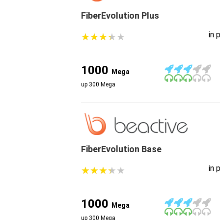
FiberEvolution Plus
in 
★
★
★
★
★
★
★
★
★
★
1000
Mega
up 300 Mega
FiberEvolution Base
in 
★
★
★
★
★
★
★
★
★
★
1000
Mega
up 300 Mega