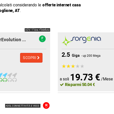
alcolati considerando le
offerte internet casa
oglione, AT
.
ADV / Fibra +Telefono
rEvolution ...
2.5
Giga
- up 200 Mega
SCOPRI
★
★
★
★
★
★
★
★
★
★
19.73 €
a soli
/Mese
Risparmi 50.04 €
ADSL CONNETTIVITÀ E VOCE