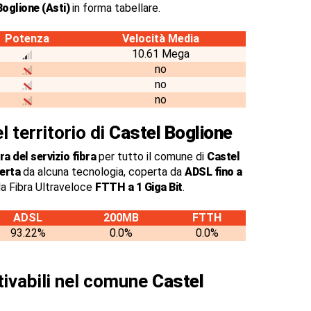
Boglione (Asti)
in forma tabellare.
Potenza
Velocità Media
10.61 Mega
no
no
no
l territorio di
Castel Boglione
a del servizio fibra
per tutto il comune di
Castel
erta
da alcuna tecnologia, coperta da
ADSL fino a
a Fibra Ultraveloce
FTTH a 1 Giga Bit
.
ADSL
200MB
FTTH
93.22%
0.0%
0.0%
ttivabili nel comune
Castel