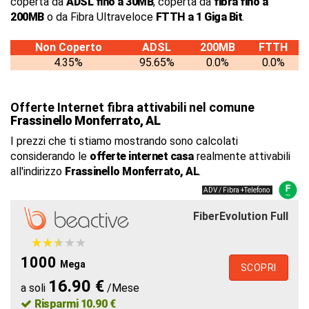
coperta da
ADSL fino a 30MB
, coperta da
fibra fino a
200MB
o da Fibra Ultraveloce
FTTH a 1 Giga Bit
.
Non Coperto
ADSL
200MB
FTTH
4.35%
95.65%
0.0%
0.0%
Offerte Internet fibra attivabili nel comune
Frassinello Monferrato, AL
I prezzi che ti stiamo mostrando sono calcolati
considerando le
offerte internet casa
realmente attivabili
all'indirizzo
Frassinello Monferrato, AL
.
ADV / Fibra +Telefono
FiberEvolution Full
★
★
★
★
★
★
★
★
★
★
1000
Mega
SCOPRI
16.90 €
a soli
/Mese
Risparmi 10.90 €