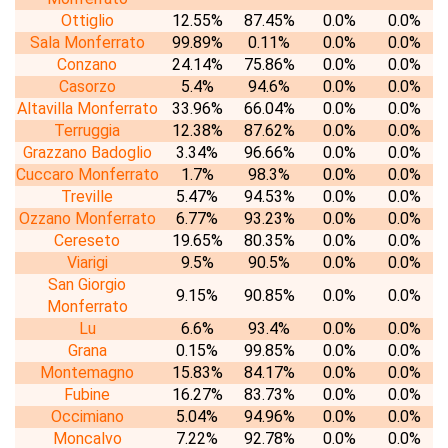
Ottiglio
12.55%
87.45%
0.0%
0.0%
Sala Monferrato
99.89%
0.11%
0.0%
0.0%
Conzano
24.14%
75.86%
0.0%
0.0%
Casorzo
5.4%
94.6%
0.0%
0.0%
Altavilla Monferrato
33.96%
66.04%
0.0%
0.0%
Terruggia
12.38%
87.62%
0.0%
0.0%
Grazzano Badoglio
3.34%
96.66%
0.0%
0.0%
Cuccaro Monferrato
1.7%
98.3%
0.0%
0.0%
Treville
5.47%
94.53%
0.0%
0.0%
Ozzano Monferrato
6.77%
93.23%
0.0%
0.0%
Cereseto
19.65%
80.35%
0.0%
0.0%
Viarigi
9.5%
90.5%
0.0%
0.0%
San Giorgio
9.15%
90.85%
0.0%
0.0%
Monferrato
Lu
6.6%
93.4%
0.0%
0.0%
Grana
0.15%
99.85%
0.0%
0.0%
Montemagno
15.83%
84.17%
0.0%
0.0%
Fubine
16.27%
83.73%
0.0%
0.0%
Occimiano
5.04%
94.96%
0.0%
0.0%
Moncalvo
7.22%
92.78%
0.0%
0.0%