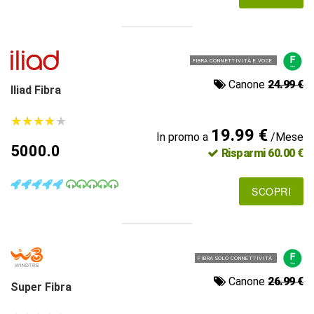
FIBRA CONNETTIVITÀ E VOCE
Canone
24.99 €
Iliad Fibra
★
★
★
★
★
★
★
★
★
★
19.99 €
In promo a
/Mese
5000.0
Risparmi 60.00 €
SCOPRI
FIBRA SOLO CONNETTIVITÀ
Canone
26.99 €
Super Fibra