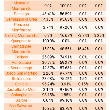
Mirabello
0.0%
100.0%
0.0%
0.0%
Monferrato
Penango
43.41%
56.59%
0.0%
0.0%
Serralunga di Crea
4.35%
95.65%
0.0%
0.0%
Ponzano
2.74%
97.26%
0.0%
0.0%
Monferrato
Casale Monferrato
6.3%
16.67%
73.74%
3.29%
Quargnento
100.0%
0.0%
0.0%
0.0%
Castagnole
15.03%
68.55%
16.42%
0.0%
Monferrato
Calliano
25.09%
74.91%
0.0%
0.0%
Pontestura
30.73%
69.27%
0.0%
0.0%
Scurzolengo
12.37%
87.63%
0.0%
0.0%
Borgo San Martino
2.26%
97.74%
0.0%
0.0%
Refrancore
23.08%
75.42%
1.5%
0.0%
Coniolo
96.24%
3.61%
0.15%
0.0%
Castelletto Merli
2.14%
97.86%
0.0%
0.0%
Solonghello
98.15%
1.85%
0.0%
0.0%
Giarole
0.84%
99.16%
0.0%
0.0%
San Salvatore
16.22%
83.78%
0.0%
0.0%