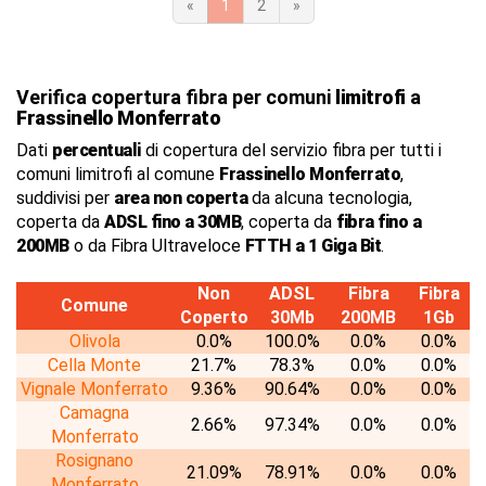
«
1
2
»
Verifica copertura fibra per comuni
limitrofi
a
Frassinello Monferrato
Dati
percentuali
di copertura del servizio fibra per tutti i
comuni limitrofi al comune
Frassinello Monferrato
,
suddivisi per
area non coperta
da alcuna tecnologia,
coperta da
ADSL fino a 30MB
, coperta da
fibra fino a
200MB
o da Fibra Ultraveloce
FTTH a 1 Giga Bit
.
Non
ADSL
Fibra
Fibra
Comune
Coperto
30Mb
200MB
1Gb
Olivola
0.0%
100.0%
0.0%
0.0%
Cella Monte
21.7%
78.3%
0.0%
0.0%
Vignale Monferrato
9.36%
90.64%
0.0%
0.0%
Camagna
2.66%
97.34%
0.0%
0.0%
Monferrato
Rosignano
21.09%
78.91%
0.0%
0.0%
Monferrato