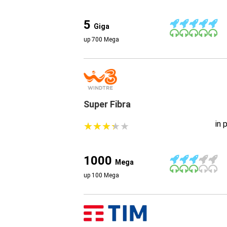
5
Giga
up 700 Mega
Super Fibra
in 
★
★
★
★
★
★
★
★
★
★
1000
Mega
up 100 Mega