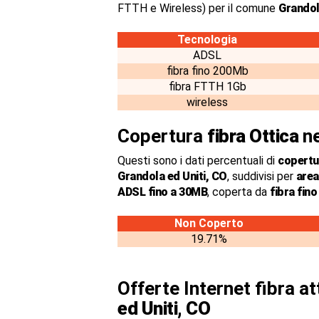
FTTH e Wireless) per il comune
Grandol
Tecnologia
ADSL
fibra fino 200Mb
fibra FTTH 1Gb
wireless
Copertura
fibra Ottica
ne
Questi sono i dati percentuali di
copertur
Grandola ed Uniti, CO
, suddivisi per
area
ADSL fino a 30MB
, coperta da
fibra fin
Non Coperto
19.71%
Offerte Internet fibra a
ed Uniti, CO