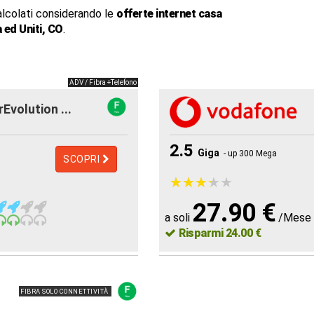
alcolati considerando le
offerte internet casa
 ed Uniti, CO
.
ADV / Fibra +Telefono
rEvolution ...
2.5
Giga
- up 300 Mega
SCOPRI
★
★
★
★
★
★
★
★
★
★
27.90 €
a soli
/Mese
Risparmi 24.00 €
FIBRA SOLO CONNETTIVITÀ