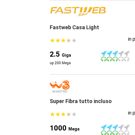
Fastweb Casa Light
in 
★
★
★
★
★
★
★
★
★
★
2.5
Giga
up 200 Mega
Super Fibra tutto incluso
in 
★
★
★
★
★
★
★
★
★
★
1000
Mega