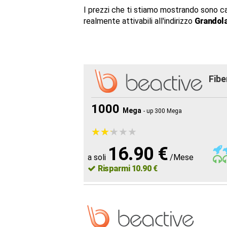
I prezzi che ti stiamo mostrando sono c
realmente attivabili all'indirizzo
Grandola
Fibe
1000
Mega
- up 300 Mega
★
★
★
★
★
★
★
★
★
★
16.90 €
a soli
/Mese
Risparmi 10.90 €