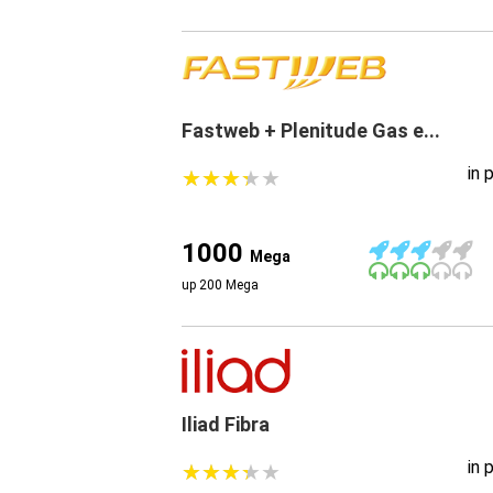
Fastweb + Plenitude Gas e...
in 
★
★
★
★
★
★
★
★
★
★
1000
Mega
up 200 Mega
Iliad Fibra
in 
★
★
★
★
★
★
★
★
★
★