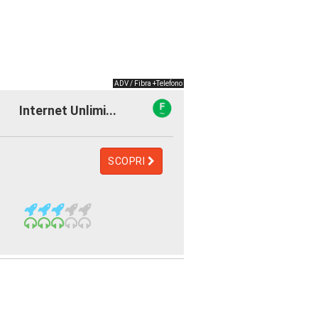
ADV / Fibra +Telefono
Internet Unlimi...
SCOPRI