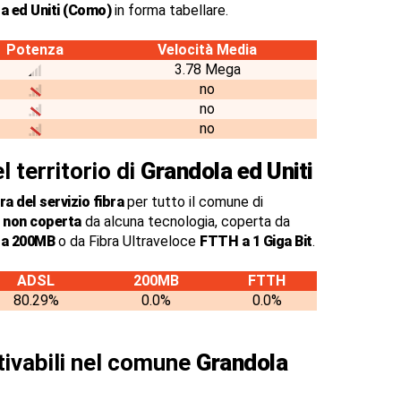
a ed Uniti (Como)
in forma tabellare.
Potenza
Velocità Media
3.78 Mega
no
no
no
l territorio di
Grandola ed Uniti
a del servizio fibra
per tutto il comune di
 non coperta
da alcuna tecnologia, coperta da
o a 200MB
o da Fibra Ultraveloce
FTTH a 1 Giga Bit
.
ADSL
200MB
FTTH
80.29%
0.0%
0.0%
ttivabili nel comune
Grandola