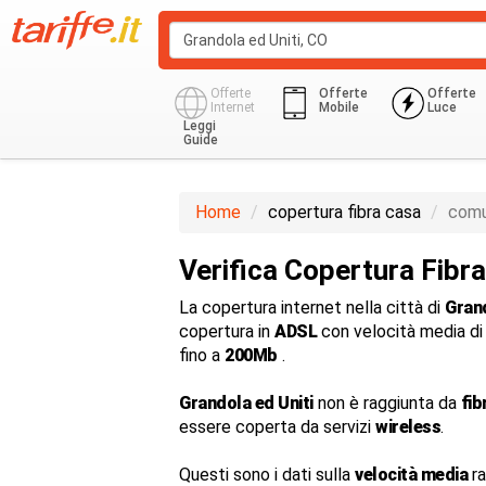
Offerte
Offerte
Offerte
Internet
Mobile
Luce
Leggi
Guide
Home
copertura fibra casa
comu
Verifica Copertura Fibra
La copertura internet nella città di
Grand
copertura in
ADSL
con velocità media d
fino a
200Mb
.
Grandola ed Uniti
non è raggiunta da
fib
essere coperta da servizi
wireless
.
Questi sono i dati sulla
velocità media
ra