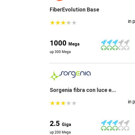
FiberEvolution Base
in 
★
★
★
★
★
★
★
★
★
★
1000
Mega
up 300 Mega
Sorgenia fibra con luce e...
in 
★
★
★
★
★
★
★
★
★
★
2.5
Giga
up 200 Mega