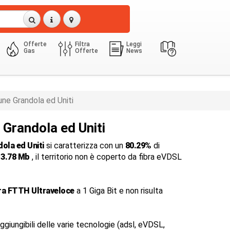
Offerte
Filtra
Leggi
Gas
Offerte
News
ne Grandola ed Uniti
 Grandola ed Uniti
ola ed Uniti
si caratterizza con un
80.29%
di
i
3.78 Mb
, il territorio non è coperto da fibra eVDSL
ra FTTH Ultraveloce
a 1 Giga Bit e non risulta
ggiungibili delle varie tecnologie (adsl, eVDSL,