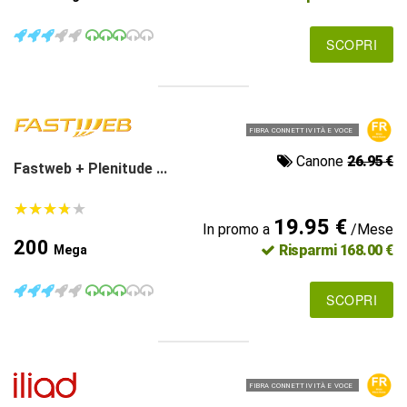
SCOPRI
FIBRA CONNETTIVITÀ E VOCE
Canone
26.95 €
Fastweb + Plenitude ...
★
★
★
★
★
★
★
★
★
★
19.95 €
In promo a
/Mese
200
Risparmi 168.00 €
Mega
SCOPRI
FIBRA CONNETTIVITÀ E VOCE