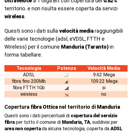
Ultraveloce
a 1 Giga Bit con copertura del
0.82%
territorio. e non risulta essere coperta da servizi
wireless
.
Questi sono i dati sulla
velocità media
raggiungibili
delle varie tecnologie (adsl, eVDSL, FTTH e
Wireless) per il comune
Manduria (Taranto)
in
forma tabellare.
Tecnologia
Potenza
Velocità Media
ADSL
9.62 Mega
fibra fino 200Mb
109.22 Mega
fibra FTTH 1Gb
si
wireless
no
Copertura
fibra Ottica
nel territorio di
Manduria
Questi sono i dati percentuali di
copertura del servizio
fibra
per tutto il comune di
Manduria, TA
, suddivisi per
area non coperta
da alcuna tecnologia, coperta da
ADSL