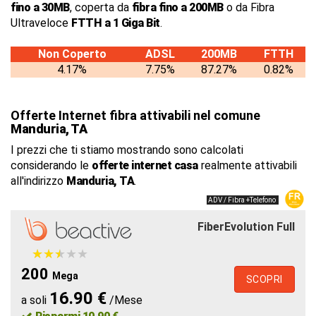
fino a 30MB
, coperta da
fibra fino a 200MB
o da Fibra
Ultraveloce
FTTH a 1 Giga Bit
.
Non Coperto
ADSL
200MB
FTTH
4.17%
7.75%
87.27%
0.82%
Offerte Internet fibra attivabili nel comune
Manduria, TA
I prezzi che ti stiamo mostrando sono calcolati
considerando le
offerte internet casa
realmente attivabili
all'indirizzo
Manduria, TA
.
ADV / Fibra +Telefono
FiberEvolution Full
★
★
★
★
★
★
★
★
★
★
200
Mega
SCOPRI
16.90 €
a soli
/Mese