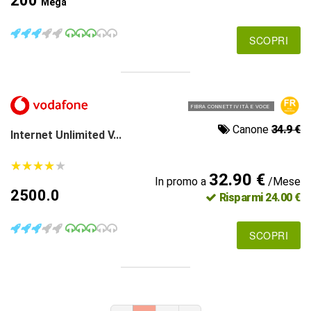
200
Mega
SCOPRI
FIBRA CONNETTIVITÀ E VOCE
Canone
34.9 €
Internet Unlimited V...
★
★
★
★
★
★
★
★
★
★
32.90 €
In promo a
/Mese
2500.0
Risparmi 24.00 €
SCOPRI