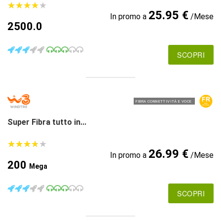
★
★
★
★
★
★
★
★
★
★
25.95 €
In promo a
/Mese
2500.0
SCOPRI
FIBRA CONNETTIVITÀ E VOCE
Super Fibra tutto in...
★
★
★
★
★
★
★
★
★
★
26.99 €
In promo a
/Mese
200
Mega
SCOPRI