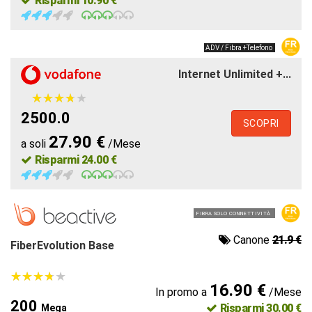
Risparmi 10.90 €
ADV / Fibra +Telefono
Internet Unlimited +...
★
★
★
★
★
★
★
★
★
★
2500.0
SCOPRI
27.90 €
a soli
/Mese
Risparmi 24.00 €
FIBRA SOLO CONNETTIVITÀ
Canone
21.9 €
FiberEvolution Base
★
★
★
★
★
★
★
★
★
★
16.90 €
In promo a
/Mese
200
Risparmi 30.00 €
Mega