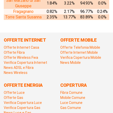
San Marzano di San
1.84%
3.22%
94.93%
0.0%
Giuseppe
Fragagnano
0.82%
2.17%
96.77%
0.24%
Torre Santa Susanna
2.35%
13.77%
83.89%
0.0%
OFFERTE INTERNET
OFFERTE MOBILE
Offerte Internet Casa
Offerte Telefonia Mobile
Offerte Fibra
Offerte Internet Mobile
Offerte Wireless Fwa
Verifica Copertura Mobile
Verifica Copertura Internet
News Mobile
News ADSL e Fibra
News Wireless
OFFERTE ENERGIA
COPERTURA
Offerte Luce
Fibra Comune
Offerte Gas
Mobile Comune
Verifica Copertura Luce
Luce Comune
Verifica Copertura Gas
Gas Comune
News Luce e Gas