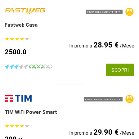
FIBRA SOLO CONNETTIVITÀ
Fastweb Casa
★
★
★
★
★
★
★
★
★
★
28.95 €
In promo a
/Mese
2500.0
SCOPRI
FIBRA CONNETTIVITÀ E VOCE
TIM WiFi Power Smart
★
★
★
★
★
★
★
★
★
★
29.90 €
In promo a
/Mese