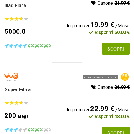
Canone
24.99 €
Iliad Fibra
★
★
★
★
★
★
★
★
★
★
19.99 €
In promo a
/Mese
5000.0
Risparmi 60.00 €
SCOPRI
FIBRA SOLO CONNETTIVITÀ
Canone
26.99 €
Super Fibra
★
★
★
★
★
★
★
★
★
★
22.99 €
In promo a
/Mese
200
Risparmi 48.00 €
Mega
SCOPRI