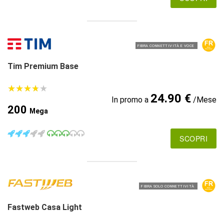
FIBRA CONNETTIVITÀ E VOCE
Tim Premium Base
★
★
★
★
★
★
★
★
★
★
24.90 €
In promo a
/Mese
200
Mega
SCOPRI
FIBRA SOLO CONNETTIVITÀ
Fastweb Casa Light