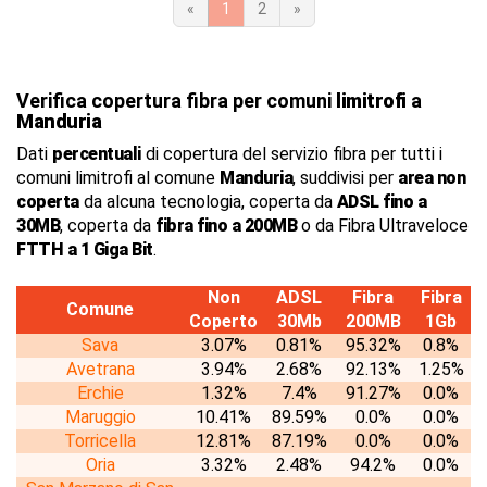
«
1
2
»
Verifica copertura fibra per comuni
limitrofi
a
Manduria
Dati
percentuali
di copertura del servizio fibra per tutti i
comuni limitrofi al comune
Manduria
, suddivisi per
area non
coperta
da alcuna tecnologia, coperta da
ADSL fino a
30MB
, coperta da
fibra fino a 200MB
o da Fibra Ultraveloce
FTTH a 1 Giga Bit
.
Non
ADSL
Fibra
Fibra
Comune
Coperto
30Mb
200MB
1Gb
Sava
3.07%
0.81%
95.32%
0.8%
Avetrana
3.94%
2.68%
92.13%
1.25%
Erchie
1.32%
7.4%
91.27%
0.0%
Maruggio
10.41%
89.59%
0.0%
0.0%
Torricella
12.81%
87.19%
0.0%
0.0%
Oria
3.32%
2.48%
94.2%
0.0%