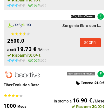
Risparmi 10.90 €
ADV / Fibra +Telefono
Sorgenia fibra con l...
★
★
★
★
★
★
★
★
★
★
2500.0
SCOPRI
19.73 €
a soli
/Mese
Risparmi 50.04 €
FIBRA SOLO CONNETTIVITÀ
Canone
21.9 €
FiberEvolution Base
★
★
★
★
★
★
★
★
★
★
16.90 €
In promo a
/Mese
1000
Risparmi 30.00 €
Mega