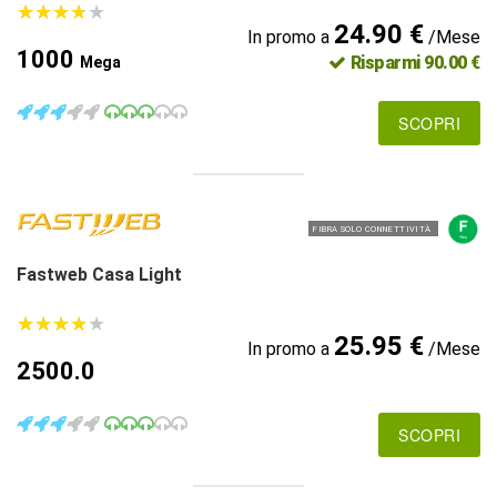
★
★
★
★
★
★
★
★
★
★
24.90 €
In promo a
/Mese
1000
Risparmi 90.00 €
Mega
SCOPRI
FIBRA SOLO CONNETTIVITÀ
Fastweb Casa Light
★
★
★
★
★
★
★
★
★
★
25.95 €
In promo a
/Mese
2500.0
SCOPRI