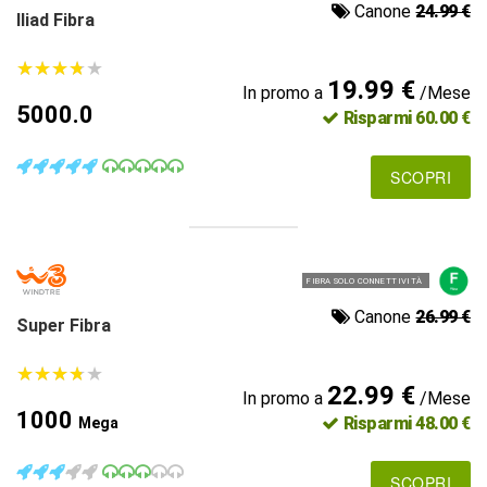
Canone
24.99 €
Iliad Fibra
★
★
★
★
★
★
★
★
★
★
19.99 €
In promo a
/Mese
5000.0
Risparmi 60.00 €
SCOPRI
FIBRA SOLO CONNETTIVITÀ
Canone
26.99 €
Super Fibra
★
★
★
★
★
★
★
★
★
★
22.99 €
In promo a
/Mese
1000
Risparmi 48.00 €
Mega
SCOPRI