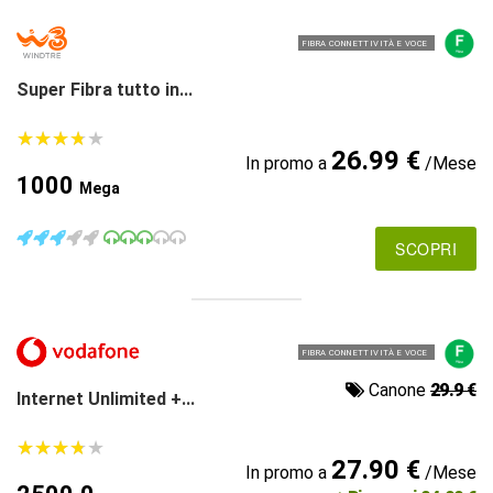
FIBRA CONNETTIVITÀ E VOCE
Super Fibra tutto in...
★
★
★
★
★
★
★
★
★
★
26.99 €
In promo a
/Mese
1000
Mega
SCOPRI
FIBRA CONNETTIVITÀ E VOCE
Canone
29.9 €
Internet Unlimited +...
★
★
★
★
★
★
★
★
★
★
27.90 €
In promo a
/Mese