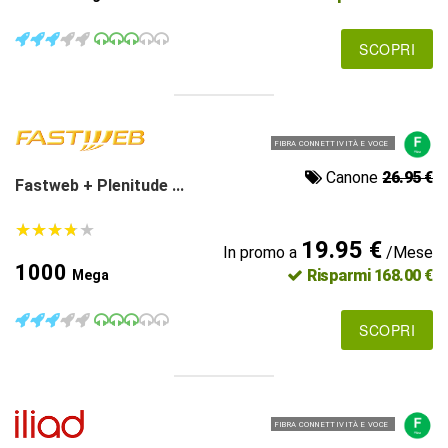
SCOPRI
FIBRA CONNETTIVITÀ E VOCE
Canone
26.95 €
Fastweb + Plenitude ...
★
★
★
★
★
★
★
★
★
★
19.95 €
In promo a
/Mese
1000
Risparmi 168.00 €
Mega
SCOPRI
FIBRA CONNETTIVITÀ E VOCE