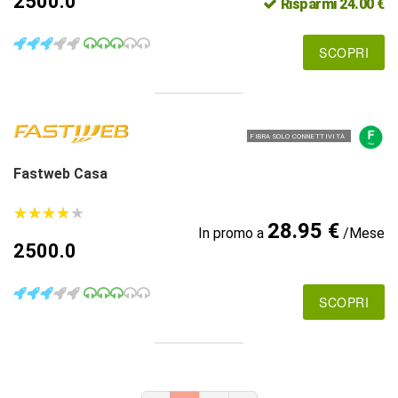
2500.0
Risparmi 24.00 €
SCOPRI
FIBRA SOLO CONNETTIVITÀ
Fastweb Casa
★
★
★
★
★
★
★
★
★
★
28.95 €
In promo a
/Mese
2500.0
SCOPRI