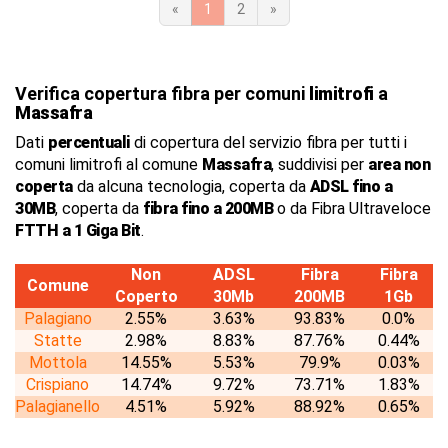
«
1
2
»
Verifica copertura fibra per comuni
limitrofi
a
Massafra
Dati
percentuali
di copertura del servizio fibra per tutti i
comuni limitrofi al comune
Massafra
, suddivisi per
area non
coperta
da alcuna tecnologia, coperta da
ADSL fino a
30MB
, coperta da
fibra fino a 200MB
o da Fibra Ultraveloce
FTTH a 1 Giga Bit
.
Non
ADSL
Fibra
Fibra
Comune
Coperto
30Mb
200MB
1Gb
Palagiano
2.55%
3.63%
93.83%
0.0%
Statte
2.98%
8.83%
87.76%
0.44%
Mottola
14.55%
5.53%
79.9%
0.03%
Crispiano
14.74%
9.72%
73.71%
1.83%
Palagianello
4.51%
5.92%
88.92%
0.65%