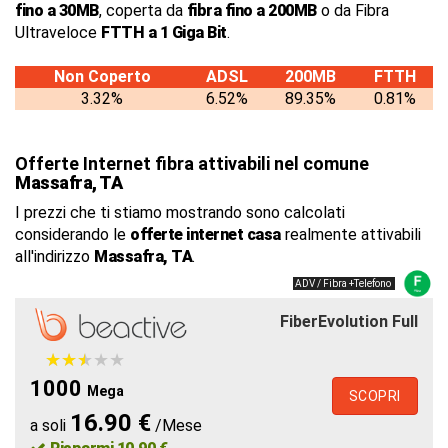
fino a 30MB
, coperta da
fibra fino a 200MB
o da Fibra
Ultraveloce
FTTH a 1 Giga Bit
.
Non Coperto
ADSL
200MB
FTTH
3.32%
6.52%
89.35%
0.81%
Offerte Internet fibra attivabili nel comune
Massafra, TA
I prezzi che ti stiamo mostrando sono calcolati
considerando le
offerte internet casa
realmente attivabili
all'indirizzo
Massafra, TA
.
ADV / Fibra +Telefono
FiberEvolution Full
★
★
★
★
★
★
★
★
★
★
1000
Mega
SCOPRI
16.90 €
a soli
/Mese