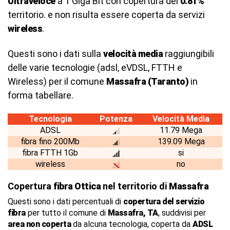
Ultraveloce
a 1 Giga Bit con copertura del
0.81%
territorio. e non risulta essere coperta da servizi
wireless
.
Questi sono i dati sulla
velocità media
raggiungibili
delle varie tecnologie (adsl, eVDSL, FTTH e
Wireless) per il comune
Massafra (Taranto)
in
forma tabellare.
Tecnologia
Potenza
Velocità Media
ADSL
11.79 Mega
fibra fino 200Mb
139.09 Mega
fibra FTTH 1Gb
si
wireless
no
Copertura
fibra Ottica
nel territorio di
Massafra
Questi sono i dati percentuali di
copertura del servizio
fibra
per tutto il comune di
Massafra, TA
, suddivisi per
area non coperta
da alcuna tecnologia, coperta da
ADSL