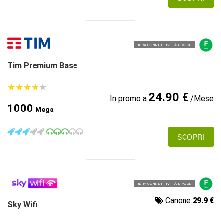
FIBRA CONNETTIVITÀ E VOCE
Tim Premium Base
★
★
★
★
★
★
★
★
★
★
24.90 €
In promo a
/Mese
1000
Mega
SCOPRI
FIBRA CONNETTIVITÀ E VOCE
Canone
29.9 €
Sky Wifi