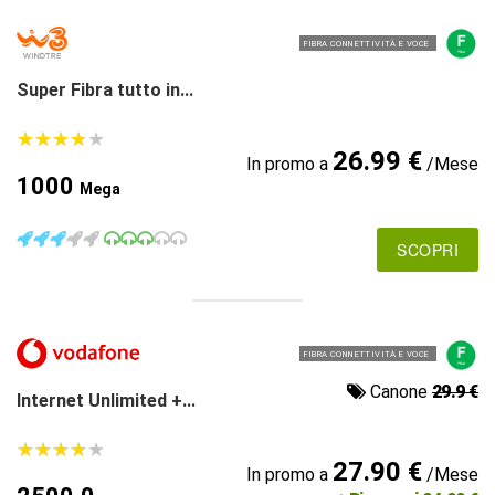
FIBRA CONNETTIVITÀ E VOCE
Super Fibra tutto in...
★
★
★
★
★
★
★
★
★
★
26.99 €
In promo a
/Mese
1000
Mega
SCOPRI
FIBRA CONNETTIVITÀ E VOCE
Canone
29.9 €
Internet Unlimited +...
★
★
★
★
★
★
★
★
★
★
27.90 €
In promo a
/Mese