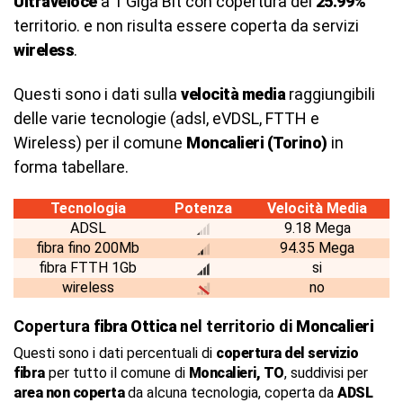
Ultraveloce
a 1 Giga Bit con copertura del
25.99%
territorio. e non risulta essere coperta da servizi
wireless
.
Questi sono i dati sulla
velocità media
raggiungibili
delle varie tecnologie (adsl, eVDSL, FTTH e
Wireless) per il comune
Moncalieri (Torino)
in
forma tabellare.
Tecnologia
Potenza
Velocità Media
ADSL
9.18 Mega
fibra fino 200Mb
94.35 Mega
fibra FTTH 1Gb
si
wireless
no
Copertura
fibra Ottica
nel territorio di
Moncalieri
Questi sono i dati percentuali di
copertura del servizio
fibra
per tutto il comune di
Moncalieri, TO
, suddivisi per
area non coperta
da alcuna tecnologia, coperta da
ADSL