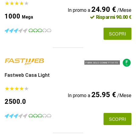
★
★
★
★
★
★
★
★
★
★
24.90 €
In promo a
/Mese
1000
Risparmi 90.00 €
Mega
SCOPRI
FIBRA SOLO CONNETTIVITÀ
Fastweb Casa Light
★
★
★
★
★
★
★
★
★
★
25.95 €
In promo a
/Mese
2500.0
SCOPRI