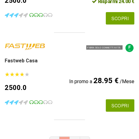
2500.0
Risparmi 24.00 €
SCOPRI
FIBRA SOLO CONNETTIVITÀ
Fastweb Casa
★
★
★
★
★
★
★
★
★
★
28.95 €
In promo a
/Mese
2500.0
SCOPRI