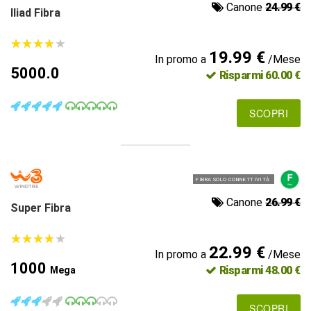
Canone
24.99 €
Iliad Fibra
★
★
★
★
★
★
★
★
★
★
19.99 €
In promo a
/Mese
5000.0
Risparmi 60.00 €
SCOPRI
FIBRA SOLO CONNETTIVITÀ
Canone
26.99 €
Super Fibra
★
★
★
★
★
★
★
★
★
★
22.99 €
In promo a
/Mese
1000
Risparmi 48.00 €
Mega
SCOPRI