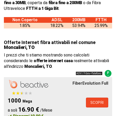
fino a 30MB
, coperta da
fibra fino a 200MB
o da Fibra
Ultraveloce
FTTH a 1 Giga Bit
.
Non Coperto
ADSL
200MB
FTTH
1.85%
18.22%
53.94%
25.99%
Offerte Internet fibra attivabili nel comune
Moncalieri, TO
I prezzi che ti stiamo mostrando sono calcolati
considerando le
offerte internet casa
realmente attivabili
all'indirizzo
Moncalieri, TO
.
ADV / Fibra +Telefono
FiberEvolution Full
★
★
★
★
★
★
★
★
★
★
1000
Mega
SCOPRI
16.90 €
a soli
/Mese