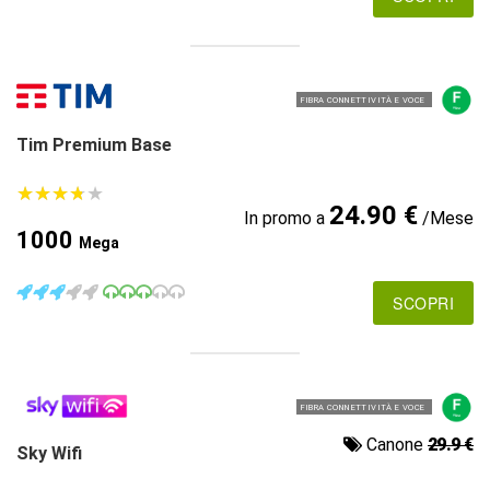
FIBRA CONNETTIVITÀ E VOCE
Tim Premium Base
★
★
★
★
★
★
★
★
★
★
24.90 €
In promo a
/Mese
1000
Mega
SCOPRI
FIBRA CONNETTIVITÀ E VOCE
Canone
29.9 €
Sky Wifi