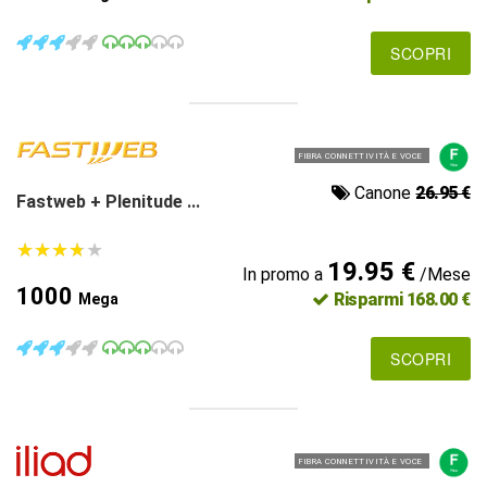
SCOPRI
FIBRA CONNETTIVITÀ E VOCE
Canone
26.95 €
Fastweb + Plenitude ...
★
★
★
★
★
★
★
★
★
★
19.95 €
In promo a
/Mese
1000
Risparmi 168.00 €
Mega
SCOPRI
FIBRA CONNETTIVITÀ E VOCE