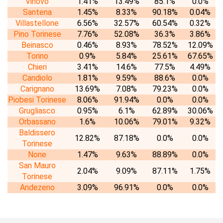
Vinovo
1.41%
13.49%
85.1%
0.0%
Santena
1.45%
8.33%
90.18%
0.04%
Villastellone
6.56%
32.57%
60.54%
0.32%
Pino Torinese
7.76%
52.08%
36.3%
3.86%
Beinasco
0.46%
8.93%
78.52%
12.09%
Torino
0.9%
5.84%
25.61%
67.65%
Chieri
3.41%
14.6%
77.5%
4.49%
Candiolo
1.81%
9.59%
88.6%
0.0%
Carignano
13.69%
7.08%
79.23%
0.0%
Piobesi Torinese
8.06%
91.94%
0.0%
0.0%
Grugliasco
0.95%
6.1%
62.89%
30.06%
Orbassano
1.6%
10.06%
79.01%
9.32%
Baldissero
12.82%
87.18%
0.0%
0.0%
Torinese
None
1.47%
9.63%
88.89%
0.0%
San Mauro
2.04%
9.09%
87.11%
1.75%
Torinese
Andezeno
3.09%
96.91%
0.0%
0.0%