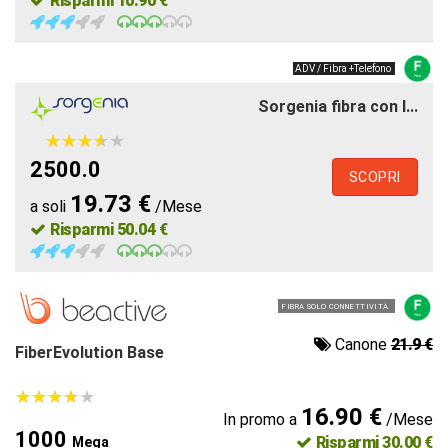
Risparmi 10.90 €
ADV / Fibra +Telefono
Sorgenia fibra con l...
★
★
★
★
★
★
★
★
★
★
2500.0
SCOPRI
19.73 €
a soli
/Mese
Risparmi 50.04 €
FIBRA SOLO CONNETTIVITÀ
Canone
21.9 €
FiberEvolution Base
★
★
★
★
★
★
★
★
★
★
16.90 €
In promo a
/Mese
1000
Risparmi 30.00 €
Mega