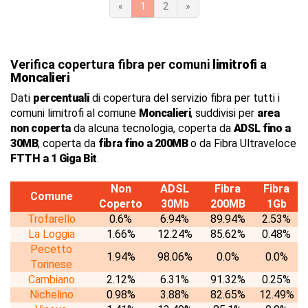
«
1
2
»
Verifica copertura fibra per comuni
limitrofi
a
Moncalieri
Dati
percentuali
di copertura del servizio fibra per tutti i
comuni limitrofi al comune
Moncalieri
, suddivisi per
area
non coperta
da alcuna tecnologia, coperta da
ADSL fino a
30MB
, coperta da
fibra fino a 200MB
o da Fibra Ultraveloce
FTTH a 1 Giga Bit
.
Non
ADSL
Fibra
Fibra
Comune
Coperto
30Mb
200MB
1Gb
Trofarello
0.6%
6.94%
89.94%
2.53%
La Loggia
1.66%
12.24%
85.62%
0.48%
Pecetto
1.94%
98.06%
0.0%
0.0%
Torinese
Cambiano
2.12%
6.31%
91.32%
0.25%
Nichelino
0.98%
3.88%
82.65%
12.49%