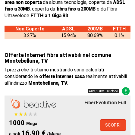
area non coperta
da alcuna tecnologia, coperta da
ADSL
fino a 30MB
, coperta da
fibra fino a 200MB
o da Fibra
Ultraveloce
FTTH a 1 Giga Bit
.
Non Coperto
ADSL
200MB
FTTH
3.27%
15.94%
80.69%
0.1%
Offerte Internet fibra attivabili nel comune
Montebelluna, TV
I prezzi che ti stiamo mostrando sono calcolati
considerando le
offerte internet casa
realmente attivabili
all'indirizzo
Montebelluna, TV
.
ADV / Fibra +Telefono
FiberEvolution Full
★
★
★
★
★
★
★
★
★
★
1000
Mega
SCOPRI
16.90 €
a soli
/Mese