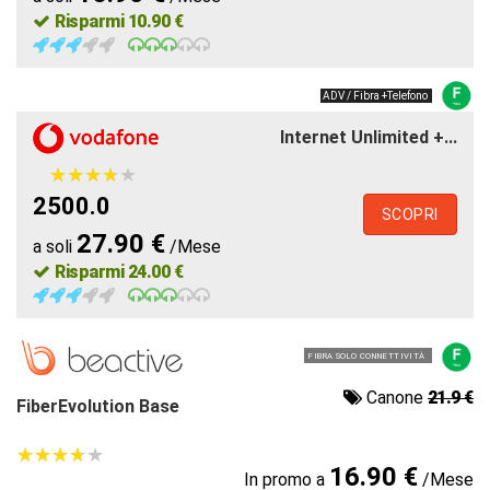
Risparmi 10.90 €
ADV / Fibra +Telefono
Internet Unlimited +...
★
★
★
★
★
★
★
★
★
★
2500.0
SCOPRI
27.90 €
a soli
/Mese
Risparmi 24.00 €
FIBRA SOLO CONNETTIVITÀ
Canone
21.9 €
FiberEvolution Base
★
★
★
★
★
★
★
★
★
★
16.90 €
In promo a
/Mese