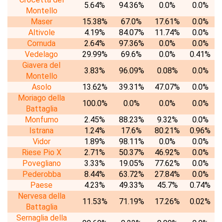
5.64%
94.36%
0.0%
0.0%
Montello
Maser
15.38%
67.0%
17.61%
0.0%
Altivole
4.19%
84.07%
11.74%
0.0%
Cornuda
2.64%
97.36%
0.0%
0.0%
Vedelago
29.99%
69.6%
0.0%
0.41%
Giavera del
3.83%
96.09%
0.08%
0.0%
Montello
Asolo
13.62%
39.31%
47.07%
0.0%
Moriago della
100.0%
0.0%
0.0%
0.0%
Battaglia
Monfumo
2.45%
88.23%
9.32%
0.0%
Istrana
1.24%
17.6%
80.21%
0.96%
Vidor
1.89%
98.11%
0.0%
0.0%
Riese Pio X
2.71%
50.37%
46.92%
0.0%
Povegliano
3.33%
19.05%
77.62%
0.0%
Pederobba
8.44%
63.72%
27.84%
0.0%
Paese
4.23%
49.33%
45.7%
0.74%
Nervesa della
11.53%
71.19%
17.26%
0.02%
Battaglia
Sernaglia della