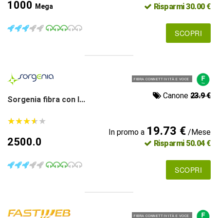
1000
Risparmi 30.00 €
Mega
SCOPRI
FIBRA CONNETTIVITÀ E VOCE
Canone
23.9 €
Sorgenia fibra con l...
★
★
★
★
★
★
★
★
★
★
19.73 €
In promo a
/Mese
2500.0
Risparmi 50.04 €
SCOPRI
FIBRA CONNETTIVITÀ E VOCE