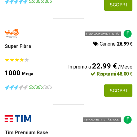
SCOPRI
FIBRA SOLO CONNETTIVITÀ
Canone
26.99 €
Super Fibra
★
★
★
★
★
★
★
★
★
★
22.99 €
In promo a
/Mese
1000
Risparmi 48.00 €
Mega
SCOPRI
FIBRA CONNETTIVITÀ E VOCE
Tim Premium Base