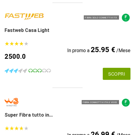
FIBRA SOLO CONNETTIVITÀ
Fastweb Casa Light
★
★
★
★
★
★
★
★
★
★
25.95 €
In promo a
/Mese
2500.0
SCOPRI
FIBRA CONNETTIVITÀ E VOCE
Super Fibra tutto in...
★
★
★
★
★
★
★
★
★
★
26.99 €