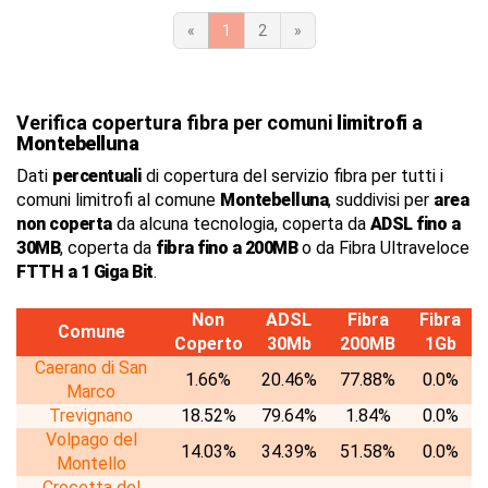
«
1
2
»
Verifica copertura fibra per comuni
limitrofi
a
Montebelluna
Dati
percentuali
di copertura del servizio fibra per tutti i
comuni limitrofi al comune
Montebelluna
, suddivisi per
area
non coperta
da alcuna tecnologia, coperta da
ADSL fino a
30MB
, coperta da
fibra fino a 200MB
o da Fibra Ultraveloce
FTTH a 1 Giga Bit
.
Non
ADSL
Fibra
Fibra
Comune
Coperto
30Mb
200MB
1Gb
Caerano di San
1.66%
20.46%
77.88%
0.0%
Marco
Trevignano
18.52%
79.64%
1.84%
0.0%
Volpago del
14.03%
34.39%
51.58%
0.0%
Montello
Crocetta del