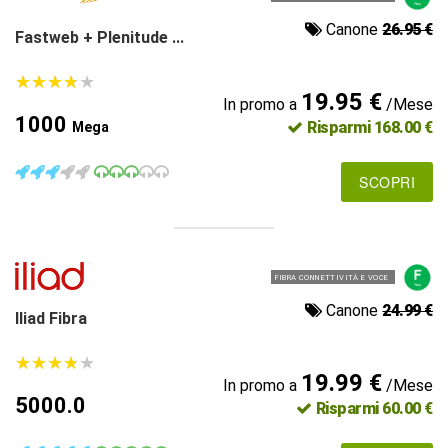
Canone
26.95 €
Fastweb + Plenitude ...
★
★
★
★
★
★
★
★
★
★
19.95 €
In promo a
/Mese
1000
Risparmi 168.00 €
Mega
SCOPRI
FIBRA CONNETTIVITÀ E VOCE
Canone
24.99 €
Iliad Fibra
★
★
★
★
★
★
★
★
★
★
19.99 €
In promo a
/Mese
5000.0
Risparmi 60.00 €