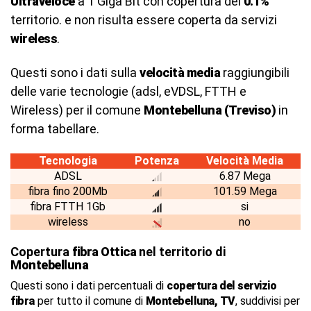
Ultraveloce
a 1 Giga Bit con copertura del
0.1%
territorio. e non risulta essere coperta da servizi
wireless
.
Questi sono i dati sulla
velocità media
raggiungibili
delle varie tecnologie (adsl, eVDSL, FTTH e
Wireless) per il comune
Montebelluna (Treviso)
in
forma tabellare.
Tecnologia
Potenza
Velocità Media
ADSL
6.87 Mega
fibra fino 200Mb
101.59 Mega
fibra FTTH 1Gb
si
wireless
no
Copertura
fibra Ottica
nel territorio di
Montebelluna
Questi sono i dati percentuali di
copertura del servizio
fibra
per tutto il comune di
Montebelluna, TV
, suddivisi per