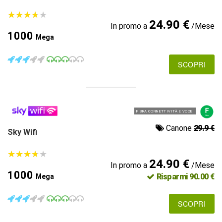
★
★
★
★
★
★
★
★
★
★
24.90 €
In promo a
/Mese
1000
Mega
SCOPRI
FIBRA CONNETTIVITÀ E VOCE
Canone
29.9 €
Sky Wifi
★
★
★
★
★
★
★
★
★
★
24.90 €
In promo a
/Mese
1000
Risparmi 90.00 €
Mega
SCOPRI