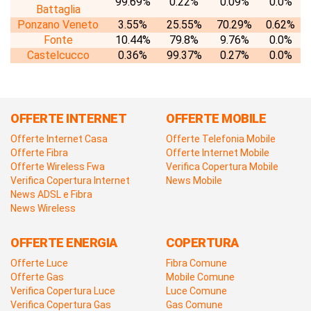
99.69%
0.22%
0.09%
0.0%
Battaglia
Ponzano Veneto
3.55%
25.55%
70.29%
0.62%
Fonte
10.44%
79.8%
9.76%
0.0%
Castelcucco
0.36%
99.37%
0.27%
0.0%
OFFERTE INTERNET
OFFERTE MOBILE
Offerte Internet Casa
Offerte Telefonia Mobile
Offerte Fibra
Offerte Internet Mobile
Offerte Wireless Fwa
Verifica Copertura Mobile
Verifica Copertura Internet
News Mobile
News ADSL e Fibra
News Wireless
OFFERTE ENERGIA
COPERTURA
Offerte Luce
Fibra Comune
Offerte Gas
Mobile Comune
Verifica Copertura Luce
Luce Comune
Verifica Copertura Gas
Gas Comune