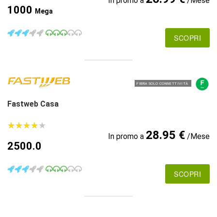
In promo a
/Mese
1000
Mega
SCOPRI
FIBRA SOLO CONNETTIVITÀ
Fastweb Casa
★
★
★
★
★
★
★
★
★
★
28.95 €
In promo a
/Mese
2500.0
SCOPRI