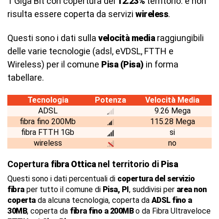
1 Giga Bit con copertura del
12.23%
territorio. e non
risulta essere coperta da servizi
wireless
.
Questi sono i dati sulla
velocità media
raggiungibili
delle varie tecnologie (adsl, eVDSL, FTTH e
Wireless) per il comune
Pisa (Pisa)
in forma
tabellare.
Tecnologia
Potenza
Velocità Media
ADSL
9.26 Mega
fibra fino 200Mb
115.28 Mega
fibra FTTH 1Gb
si
wireless
no
Copertura
fibra Ottica
nel territorio di
Pisa
Questi sono i dati percentuali di
copertura del servizio
fibra
per tutto il comune di
Pisa, PI
, suddivisi per
area non
coperta
da alcuna tecnologia, coperta da
ADSL fino a
30MB
, coperta da
fibra fino a 200MB
o da Fibra Ultraveloce