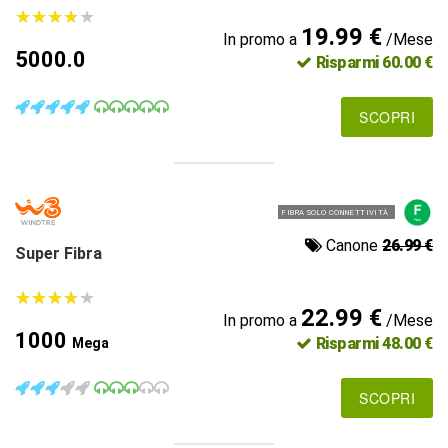
★
★
★
★
★
★
★
★
★
★
19.99 €
In promo a
/Mese
5000.0
Risparmi 60.00 €
SCOPRI
FIBRA SOLO CONNETTIVITÀ
Canone
26.99 €
Super Fibra
★
★
★
★
★
★
★
★
★
★
22.99 €
In promo a
/Mese
1000
Risparmi 48.00 €
Mega
SCOPRI