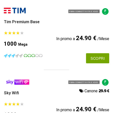
FIBRA CONNETTIVITÀ E VOCE
Tim Premium Base
★
★
★
★
★
★
★
★
★
★
24.90 €
In promo a
/Mese
1000
Mega
SCOPRI
FIBRA CONNETTIVITÀ E VOCE
Canone
29.9 €
Sky Wifi
★
★
★
★
★
★
★
★
★
★
24.90 €
In promo a
/Mese