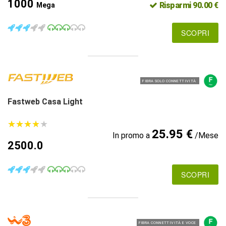
1000
Risparmi 90.00 €
Mega
SCOPRI
FIBRA SOLO CONNETTIVITÀ
Fastweb Casa Light
★
★
★
★
★
★
★
★
★
★
25.95 €
In promo a
/Mese
2500.0
SCOPRI
FIBRA CONNETTIVITÀ E VOCE