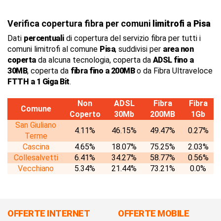
Verifica copertura fibra per comuni
limitrofi
a
Pisa
Dati
percentuali
di copertura del servizio fibra per tutti i
comuni limitrofi al comune
Pisa
, suddivisi per
area non
coperta
da alcuna tecnologia, coperta da
ADSL fino a
30MB
, coperta da
fibra fino a 200MB
o da Fibra Ultraveloce
FTTH a 1 Giga Bit
.
Non
ADSL
Fibra
Fibra
Comune
Coperto
30Mb
200MB
1Gb
San Giuliano
4.11%
46.15%
49.47%
0.27%
Terme
Cascina
4.65%
18.07%
75.25%
2.03%
Collesalvetti
6.41%
34.27%
58.77%
0.56%
Vecchiano
5.34%
21.44%
73.21%
0.0%
OFFERTE INTERNET
OFFERTE MOBILE