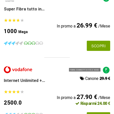
Super Fibra tutto in...
★
★
★
★
★
★
★
★
★
★
26.99 €
In promo a
/Mese
1000
Mega
SCOPRI
FIBRA CONNETTIVITÀ E VOCE
Canone
29.9 €
Internet Unlimited +...
★
★
★
★
★
★
★
★
★
★
27.90 €
In promo a
/Mese
2500.0
Risparmi 24.00 €