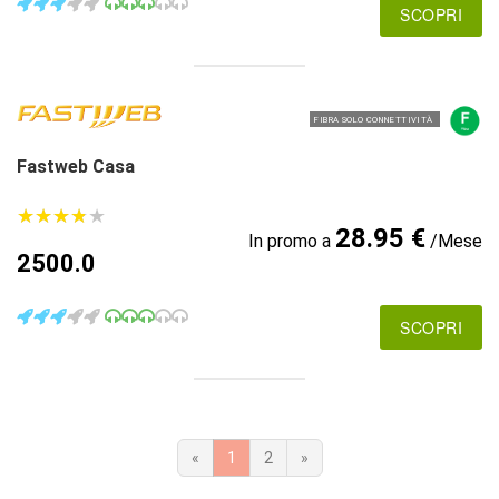
SCOPRI
FIBRA SOLO CONNETTIVITÀ
Fastweb Casa
★
★
★
★
★
★
★
★
★
★
28.95 €
In promo a
/Mese
2500.0
SCOPRI
«
1
2
»