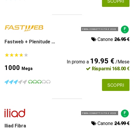
SCOPRI
FIBRA CONNETTIVITÀ E VOCE
Canone
26.95 €
Fastweb + Plenitude ...
★
★
★
★
★
★
★
★
★
★
19.95 €
In promo a
/Mese
1000
Risparmi 168.00 €
Mega
SCOPRI
FIBRA CONNETTIVITÀ E VOCE
Canone
24.99 €
Iliad Fibra