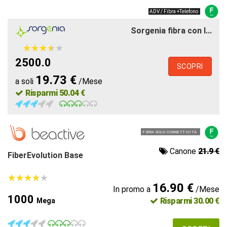
ADV / Fibra +Telefono
Sorgenia fibra con l...
★
★
★
★
★
★
★
★
★
★
2500.0
SCOPRI
19.73 €
a soli
/Mese
Risparmi 50.04 €
FIBRA SOLO CONNETTIVITÀ
Canone
21.9 €
FiberEvolution Base
★
★
★
★
★
★
★
★
★
★
16.90 €
In promo a
/Mese
1000
Risparmi 30.00 €
Mega