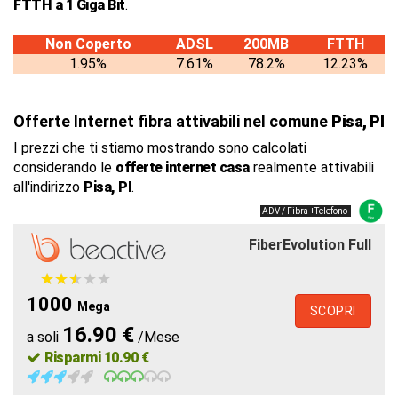
FTTH a 1 Giga Bit
.
Non Coperto
ADSL
200MB
FTTH
1.95%
7.61%
78.2%
12.23%
Offerte Internet fibra attivabili nel comune
Pisa, PI
I prezzi che ti stiamo mostrando sono calcolati
considerando le
offerte internet casa
realmente attivabili
all'indirizzo
Pisa, PI
.
ADV / Fibra +Telefono
FiberEvolution Full
★
★
★
★
★
★
★
★
★
★
1000
Mega
SCOPRI
16.90 €
a soli
/Mese
Risparmi 10.90 €