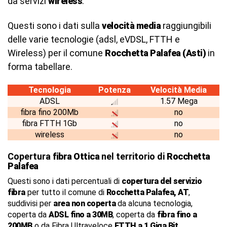
da servizi
wireless
.
Questi sono i dati sulla
velocità media
raggiungibili
delle varie tecnologie (adsl, eVDSL, FTTH e
Wireless) per il comune
Rocchetta Palafea (Asti)
in
forma tabellare.
Tecnologia
Potenza
Velocità Media
ADSL
1.57 Mega
fibra fino 200Mb
no
fibra FTTH 1Gb
no
wireless
no
Copertura
fibra Ottica
nel territorio di
Rocchetta
Palafea
Questi sono i dati percentuali di
copertura del servizio
fibra
per tutto il comune di
Rocchetta Palafea, AT
,
suddivisi per
area non coperta
da alcuna tecnologia,
coperta da
ADSL fino a 30MB
, coperta da
fibra fino a
200MB
o da Fibra Ultraveloce
FTTH a 1 Giga Bit
.