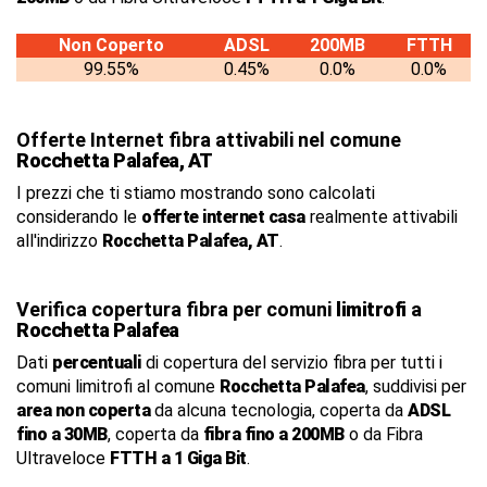
Non Coperto
ADSL
200MB
FTTH
99.55%
0.45%
0.0%
0.0%
Offerte Internet fibra attivabili nel comune
Rocchetta Palafea, AT
I prezzi che ti stiamo mostrando sono calcolati
considerando le
offerte internet casa
realmente attivabili
all'indirizzo
Rocchetta Palafea, AT
.
Verifica copertura fibra per comuni
limitrofi
a
Rocchetta Palafea
Dati
percentuali
di copertura del servizio fibra per tutti i
comuni limitrofi al comune
Rocchetta Palafea
, suddivisi per
area non coperta
da alcuna tecnologia, coperta da
ADSL
fino a 30MB
, coperta da
fibra fino a 200MB
o da Fibra
Ultraveloce
FTTH a 1 Giga Bit
.