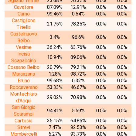
Agliano Terme
23.68%
76.32%
0.0%
0.0%
Cavatore
87.09%
12.91%
0.0%
0.0%
Camo
99.46%
0.54%
0.0%
0.0%
Castiglione
21.75%
78.25%
0.0%
0.0%
Tinella
Castelnuovo
3.4%
96.6%
0.0%
0.0%
Belbo
Vesime
36.24%
63.76%
0.0%
0.0%
Incisa
10.94%
89.06%
0.0%
0.0%
Scapaccino
Cossano Belbo
20.79%
79.21%
0.0%
0.0%
Maranzana
1.28%
98.72%
0.0%
0.0%
Bruno
99.68%
0.32%
0.0%
0.0%
Roccaverano
53.33%
46.67%
0.0%
0.0%
Montechiaro
29.02%
70.98%
0.0%
0.0%
d'Acqui
San Giorgio
94.41%
5.59%
0.0%
0.0%
Scarampi
Cartosio
35.15%
64.85%
0.0%
0.0%
Strevi
7.47%
92.53%
0.0%
0.0%
Mombercelli
6.27%
93.73%
0.0%
0.0%