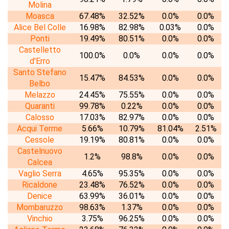
Molina
Moasca
67.48%
32.52%
0.0%
0.0%
Alice Bel Colle
16.98%
82.98%
0.03%
0.0%
Ponti
19.49%
80.51%
0.0%
0.0%
Castelletto
100.0%
0.0%
0.0%
0.0%
d'Erro
Santo Stefano
15.47%
84.53%
0.0%
0.0%
Belbo
Melazzo
24.45%
75.55%
0.0%
0.0%
Quaranti
99.78%
0.22%
0.0%
0.0%
Calosso
17.03%
82.97%
0.0%
0.0%
Acqui Terme
5.66%
10.79%
81.04%
2.51%
Cessole
19.19%
80.81%
0.0%
0.0%
Castelnuovo
1.2%
98.8%
0.0%
0.0%
Calcea
Vaglio Serra
4.65%
95.35%
0.0%
0.0%
Ricaldone
23.48%
76.52%
0.0%
0.0%
Denice
63.99%
36.01%
0.0%
0.0%
Mombaruzzo
98.63%
1.37%
0.0%
0.0%
Vinchio
3.75%
96.25%
0.0%
0.0%