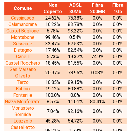
Non
ADSL
Fibra
Fibra
Comune
Coperto
30Mb
200MB
1Gb
Cassinasco
24.62%
75.38%
0.0%
0.0%
Calamandrana
16.22%
83.78%
0.0%
0.0%
Castel Boglione
6.78%
93.22%
0.0%
0.0%
Montabone
99.46%
0.54%
0.0%
0.0%
Sessame
32.47%
67.53%
0.0%
0.0%
Bistagno
17.46%
82.54%
0.0%
0.0%
Canelli
5.73%
19.37%
74.9%
0.0%
Castel Rocchero
18.45%
81.55%
0.0%
0.0%
San Marzano
20.97%
78.95%
0.08%
0.0%
Oliveto
Terzo
10.85%
89.15%
0.0%
0.0%
Bubbio
19.12%
80.88%
0.0%
0.0%
Fontanile
100.0%
0.0%
0.0%
0.0%
Nizza Monferrato
8.57%
11.01%
80.41%
0.0%
Monastero
7.84%
92.16%
0.0%
0.0%
Bormida
Loazzolo
45.28%
54.72%
0.0%
0.0%
Castelletto
98.21%
1.79%
0.0%
0.0%