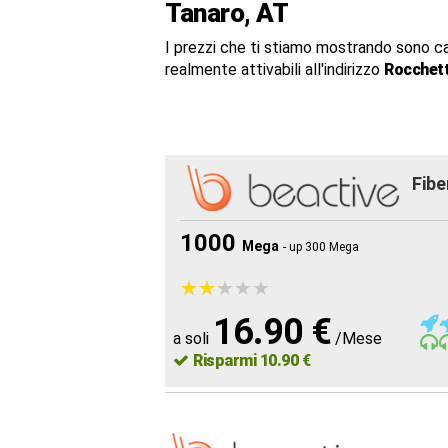
Tanaro, AT
I prezzi che ti stiamo mostrando sono c
realmente attivabili all'indirizzo
Rocchett
Fibe
1000
Mega
- up 300 Mega
★
★
★
★
★
★
★
★
★
★
16.90 €
a soli
/Mese
Risparmi 10.90 €