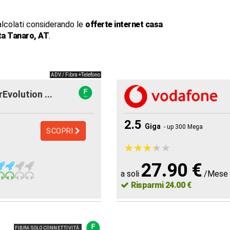
alcolati considerando le
offerte internet casa
a Tanaro, AT
.
ADV / Fibra +Telefono
rEvolution ...
2.5
Giga
- up 300 Mega
SCOPRI
★
★
★
★
★
★
★
★
★
★
27.90 €
a soli
/Mese
Risparmi 24.00 €
FIBRA SOLO CONNETTIVITÀ