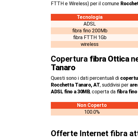
FTTH e Wireless) per il comune
Rocchet
Tecnologia
ADSL
fibra fino 200Mb
fibra FTTH 1Gb
wireless
Copertura
fibra Ottica
ne
Tanaro
Questi sono i dati percentuali di
copertur
Rocchetta Tanaro, AT
, suddivisi per
are
ADSL fino a 30MB
, coperta da
fibra fin
Non Coperto
100.0%
Offerte Internet fibra a