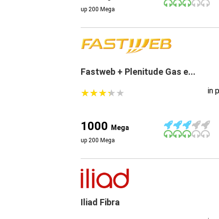
up 200 Mega
Fastweb + Plenitude Gas e...
in 
★
★
★
★
★
★
★
★
★
★
1000
Mega
up 200 Mega
Iliad Fibra