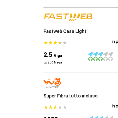
Fastweb Casa Light
in 
★
★
★
★
★
★
★
★
★
★
2.5
Giga
up 200 Mega
Super Fibra tutto incluso
in 
★
★
★
★
★
★
★
★
★
★