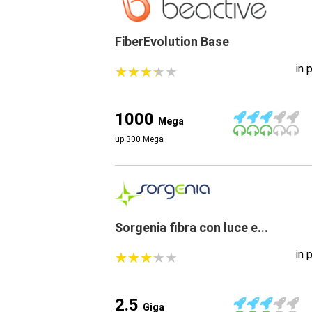
FiberEvolution Base
in 
★
★
★
★
★
★
★
★
★
★
1000
Mega
up 300 Mega
Sorgenia fibra con luce e...
in 
★
★
★
★
★
★
★
★
★
★
2.5
Giga