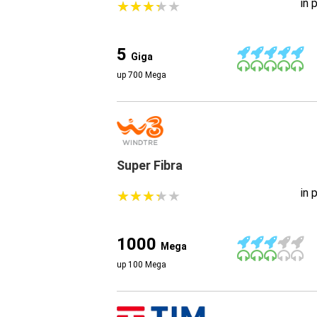
in 
★
★
★
★
★
★
★
★
★
★
5
Giga
up 700 Mega
Super Fibra
in 
★
★
★
★
★
★
★
★
★
★
1000
Mega
up 100 Mega