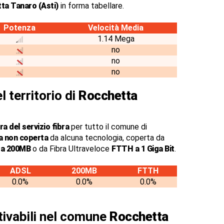
ta Tanaro (Asti)
in forma tabellare.
Potenza
Velocità Media
1.14 Mega
no
no
no
l territorio di
Rocchetta
a del servizio fibra
per tutto il comune di
a non coperta
da alcuna tecnologia, coperta da
o a 200MB
o da Fibra Ultraveloce
FTTH a 1 Giga Bit
.
ADSL
200MB
FTTH
0.0%
0.0%
0.0%
ttivabili nel comune
Rocchetta