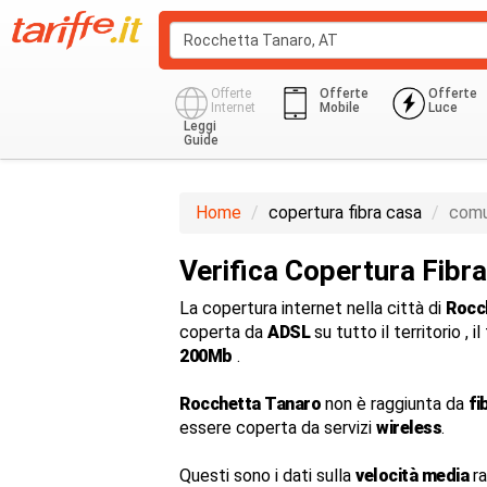
Offerte
Offerte
Offerte
Internet
Mobile
Luce
Leggi
Guide
Home
copertura fibra casa
comu
Verifica Copertura Fibr
La copertura internet nella città di
Rocc
coperta da
ADSL
su tutto il territorio , 
200Mb
.
Rocchetta Tanaro
non è raggiunta da
fi
essere coperta da servizi
wireless
.
Questi sono i dati sulla
velocità media
ra