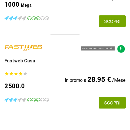
1000
Mega
SCOPRI
FIBRA SOLO CONNETTIVITÀ
Fastweb Casa
★
★
★
★
★
★
★
★
★
★
28.95 €
In promo a
/Mese
2500.0
SCOPRI