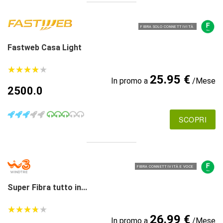
FIBRA SOLO CONNETTIVITÀ
Fastweb Casa Light
★
★
★
★
★
★
★
★
★
★
25.95 €
In promo a
/Mese
2500.0
SCOPRI
FIBRA CONNETTIVITÀ E VOCE
Super Fibra tutto in...
★
★
★
★
★
★
★
★
★
★
26.99 €
In promo a
/Mese