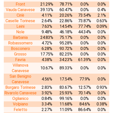
Front
21.29%
78.71%
0.0%
0.0%
Vauda Canavese
39.13%
60.47%
0.0%
0.4%
Ciriè
4.11%
20.26%
73.54%
2.1%
Caselle Torinese
2.64%
22.86%
73.87%
0.63%
Leini
7.63%
14.54%
77.74%
0.09%
Nole
9.48%
46.18%
44.34%
0.0%
Barbania
24.83%
75.17%
0.0%
0.0%
Robassomero
4.72%
95.28%
0.0%
0.0%
Bosconero
6.28%
93.72%
0.0%
0.0%
Grosso
17.75%
82.25%
0.0%
0.0%
Favria
4.38%
34.23%
61.39%
0.0%
Villanova
10.67%
89.33%
0.0%
0.0%
Canavese
San Benigno
4.56%
17.54%
77.9%
0.0%
Canavese
Borgaro Torinese
2.83%
83.67%
12.57%
0.93%
Rivarolo Canavese
3.92%
25.93%
70.14%
0.0%
Oglianico
0.84%
99.16%
0.0%
0.0%
Volpiano
3.34%
11.68%
84.6%
0.38%
Feletto
2.27%
11.09%
86.64%
0.0%