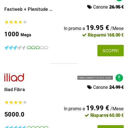
Canone
26.95 €
Fastweb + Plenitude ...
★
★
★
★
★
★
★
★
★
★
19.95 €
In promo a
/Mese
1000
Risparmi 168.00 €
Mega
SCOPRI
FIBRA CONNETTIVITÀ E VOCE
Canone
24.99 €
Iliad Fibra
★
★
★
★
★
★
★
★
★
★
19.99 €
In promo a
/Mese
5000.0
Risparmi 60.00 €