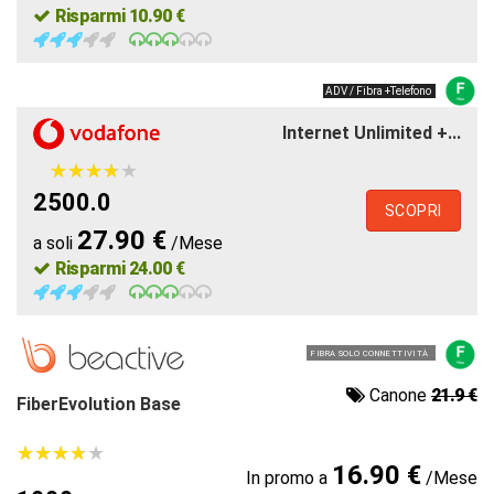
Risparmi 10.90 €
ADV / Fibra +Telefono
Internet Unlimited +...
★
★
★
★
★
★
★
★
★
★
2500.0
SCOPRI
27.90 €
a soli
/Mese
Risparmi 24.00 €
FIBRA SOLO CONNETTIVITÀ
Canone
21.9 €
FiberEvolution Base
★
★
★
★
★
★
★
★
★
★
16.90 €
In promo a
/Mese