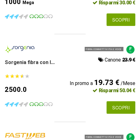
1000
Risparmi 30.00 €
Mega
SCOPRI
FIBRA CONNETTIVITÀ E VOCE
Canone
23.9 €
Sorgenia fibra con l...
★
★
★
★
★
★
★
★
★
★
19.73 €
In promo a
/Mese
2500.0
Risparmi 50.04 €
SCOPRI
FIBRA CONNETTIVITÀ E VOCE