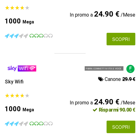
★
★
★
★
★
★
★
★
★
★
24.90 €
In promo a
/Mese
1000
Mega
SCOPRI
FIBRA CONNETTIVITÀ E VOCE
Canone
29.9 €
Sky Wifi
★
★
★
★
★
★
★
★
★
★
24.90 €
In promo a
/Mese
1000
Risparmi 90.00 €
Mega
SCOPRI