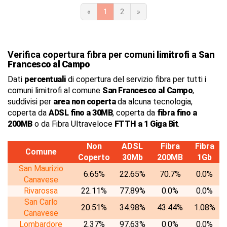
«
1
2
»
Verifica copertura fibra per comuni
limitrofi
a
San
Francesco al Campo
Dati
percentuali
di copertura del servizio fibra per tutti i
comuni limitrofi al comune
San Francesco al Campo
,
suddivisi per
area non coperta
da alcuna tecnologia,
coperta da
ADSL fino a 30MB
, coperta da
fibra fino a
200MB
o da Fibra Ultraveloce
FTTH a 1 Giga Bit
.
Non
ADSL
Fibra
Fibra
Comune
Coperto
30Mb
200MB
1Gb
San Maurizio
6.65%
22.65%
70.7%
0.0%
Canavese
Rivarossa
22.11%
77.89%
0.0%
0.0%
San Carlo
20.51%
34.98%
43.44%
1.08%
Canavese
Lombardore
2.37%
97.63%
0.0%
0.0%