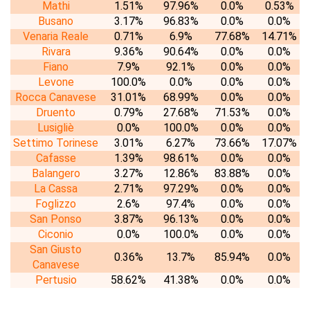
Mathi
1.51%
97.96%
0.0%
0.53%
Busano
3.17%
96.83%
0.0%
0.0%
Venaria Reale
0.71%
6.9%
77.68%
14.71%
Rivara
9.36%
90.64%
0.0%
0.0%
Fiano
7.9%
92.1%
0.0%
0.0%
Levone
100.0%
0.0%
0.0%
0.0%
Rocca Canavese
31.01%
68.99%
0.0%
0.0%
Druento
0.79%
27.68%
71.53%
0.0%
Lusigliè
0.0%
100.0%
0.0%
0.0%
Settimo Torinese
3.01%
6.27%
73.66%
17.07%
Cafasse
1.39%
98.61%
0.0%
0.0%
Balangero
3.27%
12.86%
83.88%
0.0%
La Cassa
2.71%
97.29%
0.0%
0.0%
Foglizzo
2.6%
97.4%
0.0%
0.0%
San Ponso
3.87%
96.13%
0.0%
0.0%
Ciconio
0.0%
100.0%
0.0%
0.0%
San Giusto
0.36%
13.7%
85.94%
0.0%
Canavese
Pertusio
58.62%
41.38%
0.0%
0.0%