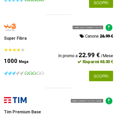
SCOPRI
FIBRA SOLO CONNETTIVITÀ
Canone
26.99 €
Super Fibra
★
★
★
★
★
★
★
★
★
★
22.99 €
In promo a
/Mese
1000
Risparmi 48.00 €
Mega
SCOPRI
FIBRA CONNETTIVITÀ E VOCE
Tim Premium Base