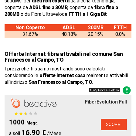
suddivisi per
area non coperta
da alcuna tecnologia,
coperta da
ADSL fino a 30MB
, coperta da
fibra fino a
200MB
o da Fibra Ultraveloce
FTTH a 1 Giga Bit
.
Non Coperto
ADSL
200MB
FTTH
31.67%
48.18%
20.15%
0.0%
Offerte Internet fibra attivabili nel comune
San
Francesco al Campo, TO
I prezzi che ti stiamo mostrando sono calcolati
considerando le
offerte internet casa
realmente attivabili
all'indirizzo
San Francesco al Campo, TO
.
ADV / Fibra +Telefono
FiberEvolution Full
★
★
★
★
★
★
★
★
★
★
1000
Mega
SCOPRI
16.90 €
a soli
/Mese