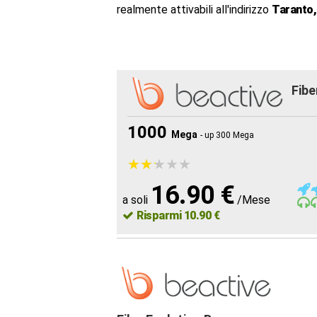
realmente attivabili all'indirizzo
Taranto,
Fibe
1000
Mega
- up 300 Mega
★
★
★
★
★
★
★
★
★
★
16.90 €
a soli
/Mese
Risparmi 10.90 €