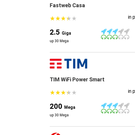
Fastweb Casa
in 
★
★
★
★
★
★
★
★
★
★
2.5
Giga
up 30 Mega
TIM WiFi Power Smart
in 
★
★
★
★
★
★
★
★
★
★
200
Mega
up 30 Mega