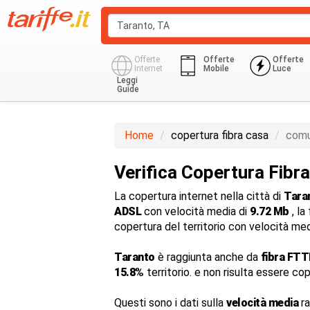
Offerte
Offerte
Offerte
Internet
Mobile
Luce
Leggi
Guide
Home
copertura fibra casa
comu
Verifica Copertura Fibr
La copertura internet nella città di
Tara
ADSL
con velocità media di
9.72 Mb
, la
copertura del territorio con velocità me
Taranto
è raggiunta anche da
fibra FTT
15.8%
territorio. e non risulta essere co
Questi sono i dati sulla
velocità media
ra