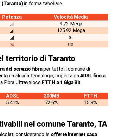
 (Taranto)
in forma tabellare.
Potenza
Velocità Media
9.72 Mega
125.92 Mega
si
no
l territorio di
Taranto
a del servizio fibra
per tutto il comune di
erta
da alcuna tecnologia, coperta da
ADSL fino a
a Fibra Ultraveloce
FTTH a 1 Giga Bit
.
ADSL
200MB
FTTH
5.41%
72.6%
15.8%
ttivabili nel comune
Taranto, TA
alcolati considerando le
offerte internet casa