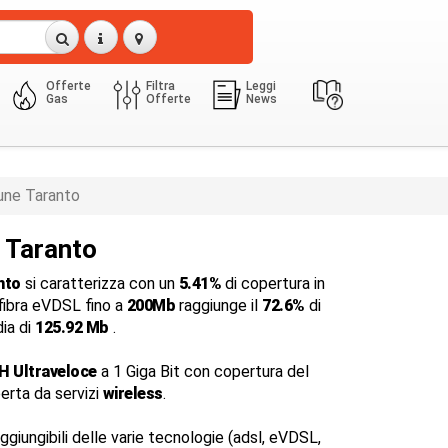
Offerte
Filtra
Leggi
Gas
Offerte
News
ne Taranto
a Taranto
nto
si caratterizza con un
5.41%
di copertura in
 fibra eVDSL fino a
200Mb
raggiunge il
72.6%
di
dia di
125.92 Mb
.
H Ultraveloce
a 1 Giga Bit con copertura del
perta da servizi
wireless
.
ggiungibili delle varie tecnologie (adsl, eVDSL,