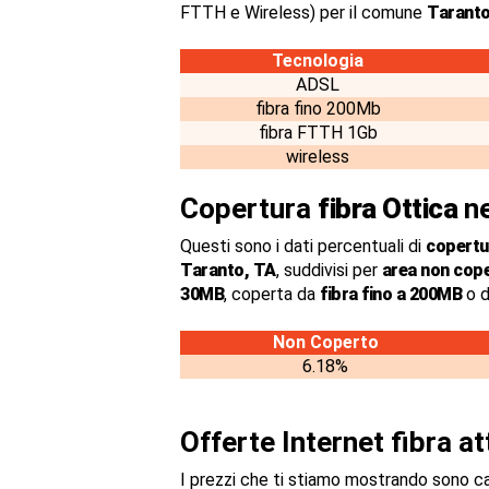
FTTH e Wireless) per il comune
Taranto
Tecnologia
ADSL
fibra fino 200Mb
fibra FTTH 1Gb
wireless
Copertura
fibra Ottica
ne
Questi sono i dati percentuali di
copertur
Taranto, TA
, suddivisi per
area non cop
30MB
, coperta da
fibra fino a 200MB
o d
Non Coperto
6.18%
Offerte Internet fibra a
I prezzi che ti stiamo mostrando sono c