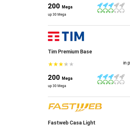
200
Mega
up 30 Mega
Tim Premium Base
in 
★
★
★
★
★
★
★
★
★
★
200
Mega
up 30 Mega
Fastweb Casa Light