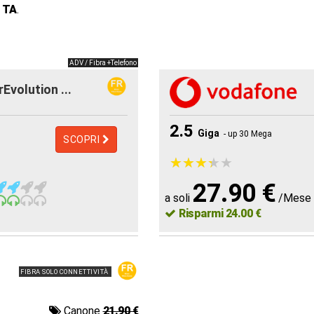
 TA
.
ADV / Fibra +Telefono
rEvolution ...
2.5
Giga
- up 30 Mega
SCOPRI
★
★
★
★
★
★
★
★
★
★
27.90 €
a soli
/Mese
Risparmi 24.00 €
FIBRA SOLO CONNETTIVITÀ
Canone
21.90 €