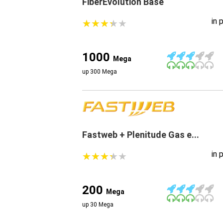
FiberEvolution Base
in 
★
★
★
★
★
★
★
★
★
★
1000
Mega
up 300 Mega
Fastweb + Plenitude Gas e...
in 
★
★
★
★
★
★
★
★
★
★
200
Mega
up 30 Mega