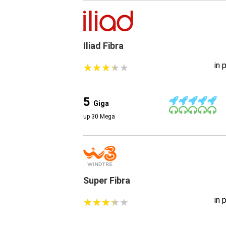
Iliad Fibra
in 
★
★
★
★
★
★
★
★
★
★
5
Giga
up 30 Mega
Super Fibra
in 
★
★
★
★
★
★
★
★
★
★