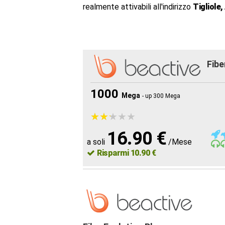
realmente attivabili all'indirizzo
Tigliole,
Fibe
1000
Mega
- up 300 Mega
★
★
★
★
★
★
★
★
★
★
16.90 €
a soli
/Mese
Risparmi 10.90 €