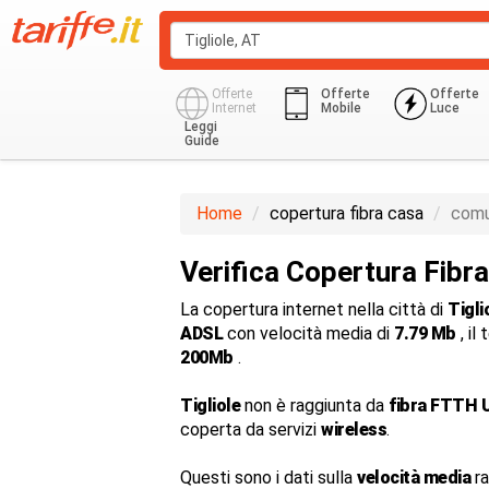
Offerte
Offerte
Offerte
Internet
Mobile
Luce
Leggi
Guide
Home
copertura fibra casa
comu
Verifica Copertura Fibra
La copertura internet nella città di
Tigli
ADSL
con velocità media di
7.79 Mb
, il
200Mb
.
Tigliole
non è raggiunta da
fibra FTTH U
coperta da servizi
wireless
.
Questi sono i dati sulla
velocità media
ra