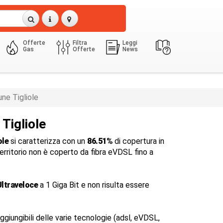
Offerte
Filtra
Leggi
Gas
Offerte
News
ne Tigliole
 Tigliole
ole
si caratterizza con un
86.51%
di copertura in
 territorio non è coperto da fibra eVDSL fino a
ltraveloce
a 1 Giga Bit e non risulta essere
ggiungibili delle varie tecnologie (adsl, eVDSL,