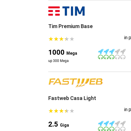
Tim Premium Base
in 
★
★
★
★
★
★
★
★
★
★
1000
Mega
up 300 Mega
Fastweb Casa Light
in 
★
★
★
★
★
★
★
★
★
★
2.5
Giga