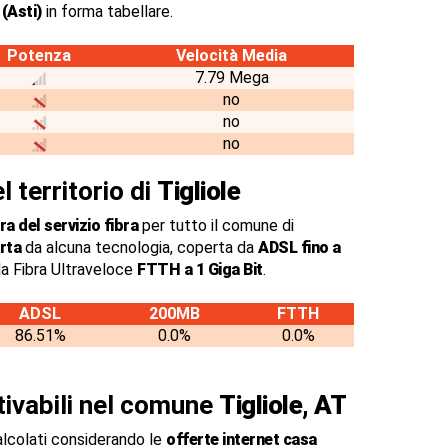
 (Asti)
in forma tabellare.
Potenza
Velocità Media
7.79 Mega
no
no
no
l territorio di
Tigliole
a del servizio fibra
per tutto il comune di
rta
da alcuna tecnologia, coperta da
ADSL fino a
a Fibra Ultraveloce
FTTH a 1 Giga Bit
.
ADSL
200MB
FTTH
86.51%
0.0%
0.0%
ttivabili nel comune
Tigliole, AT
alcolati considerando le
offerte internet casa