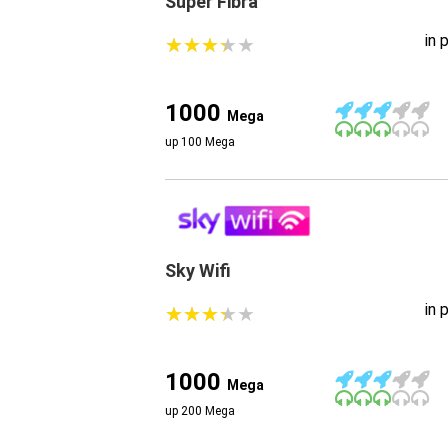
Super Fibra
in 
★
★
★
★
★
★
★
★
★
★
1000
Mega
up 100 Mega
Sky Wifi
in 
★
★
★
★
★
★
★
★
★
★
1000
Mega
up 200 Mega