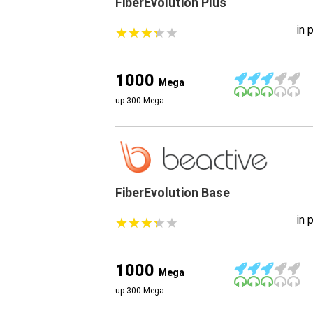
FiberEvolution Plus
in 
★
★
★
★
★
★
★
★
★
★
1000
Mega
up 300 Mega
FiberEvolution Base
in 
★
★
★
★
★
★
★
★
★
★
1000
Mega
up 300 Mega