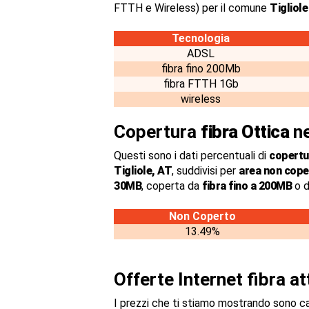
FTTH e Wireless) per il comune
Tigliole
Tecnologia
ADSL
fibra fino 200Mb
fibra FTTH 1Gb
wireless
Copertura
fibra Ottica
ne
Questi sono i dati percentuali di
copertur
Tigliole, AT
, suddivisi per
area non cope
30MB
, coperta da
fibra fino a 200MB
o d
Non Coperto
13.49%
Offerte Internet fibra a
I prezzi che ti stiamo mostrando sono c