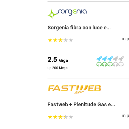
Sorgenia fibra con luce e...
in 
★
★
★
★
★
★
★
★
★
★
2.5
Giga
up 200 Mega
Fastweb + Plenitude Gas e...
in 
★
★
★
★
★
★
★
★
★
★