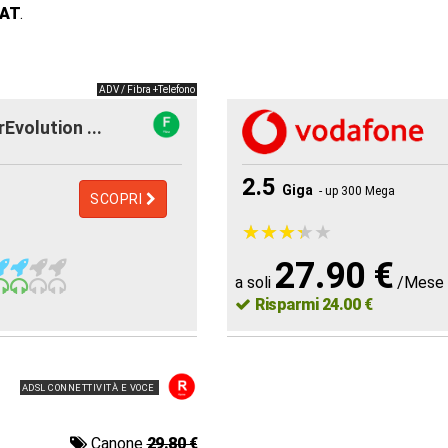
 AT
.
ADV / Fibra +Telefono
rEvolution ...
2.5
Giga
- up 300 Mega
SCOPRI
★
★
★
★
★
★
★
★
★
★
27.90 €
a soli
/Mese
Risparmi 24.00 €
ADSL CONNETTIVITÀ E VOCE
Canone
29.80 €