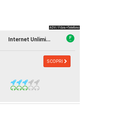
ADV / Fibra +Telefono
Internet Unlimi...
SCOPRI