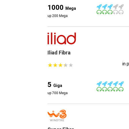
1000
Mega
up 200 Mega
Iliad Fibra
in 
★
★
★
★
★
★
★
★
★
★
5
Giga
up 700 Mega