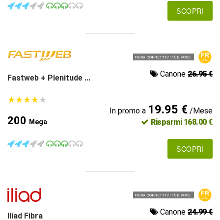
SCOPRI
FIBRA CONNETTIVITÀ E VOCE
Canone
26.95 €
Fastweb + Plenitude ...
★
★
★
★
★
★
★
★
★
★
19.95 €
In promo a
/Mese
200
Risparmi 168.00 €
Mega
SCOPRI
FIBRA CONNETTIVITÀ E VOCE
Canone
24.99 €
Iliad Fibra