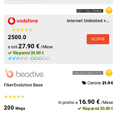
ADV / Fibra +Telefono
Internet Unlimited +...
★
★
★
★
★
★
★
★
★
★
2500.0
SCOPRI
27.90 €
a soli
/Mese
Risparmi 24.00 €
FIBRA SOLO CONNETTIVITÀ
Canone
21.9 €
FiberEvolution Base
★
★
★
★
★
★
★
★
★
★
16.90 €
In promo a
/Mese
200
Risparmi 30.00 €
Mega