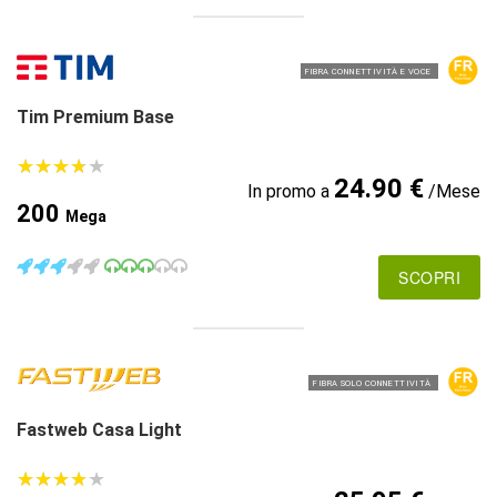
FIBRA CONNETTIVITÀ E VOCE
Tim Premium Base
★
★
★
★
★
★
★
★
★
★
24.90 €
In promo a
/Mese
200
Mega
SCOPRI
FIBRA SOLO CONNETTIVITÀ
Fastweb Casa Light
★
★
★
★
★
★
★
★
★
★