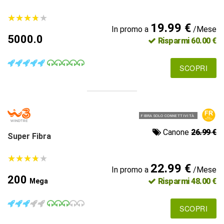
★
★
★
★
★
★
★
★
★
★
19.99 €
In promo a
/Mese
5000.0
Risparmi 60.00 €
SCOPRI
FIBRA SOLO CONNETTIVITÀ
Canone
26.99 €
Super Fibra
★
★
★
★
★
★
★
★
★
★
22.99 €
In promo a
/Mese
200
Risparmi 48.00 €
Mega
SCOPRI