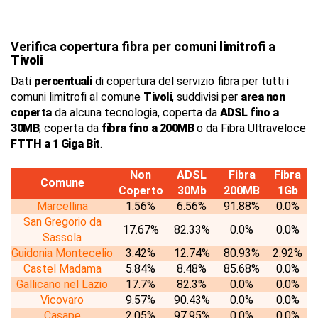
Verifica copertura fibra per comuni
limitrofi
a
Tivoli
Dati
percentuali
di copertura del servizio fibra per tutti i
comuni limitrofi al comune
Tivoli
, suddivisi per
area non
coperta
da alcuna tecnologia, coperta da
ADSL fino a
30MB
, coperta da
fibra fino a 200MB
o da Fibra Ultraveloce
FTTH a 1 Giga Bit
.
Non
ADSL
Fibra
Fibra
Comune
Coperto
30Mb
200MB
1Gb
Marcellina
1.56%
6.56%
91.88%
0.0%
San Gregorio da
17.67%
82.33%
0.0%
0.0%
Sassola
Guidonia Montecelio
3.42%
12.74%
80.93%
2.92%
Castel Madama
5.84%
8.48%
85.68%
0.0%
Gallicano nel Lazio
17.7%
82.3%
0.0%
0.0%
Vicovaro
9.57%
90.43%
0.0%
0.0%
Casape
2.05%
97.95%
0.0%
0.0%