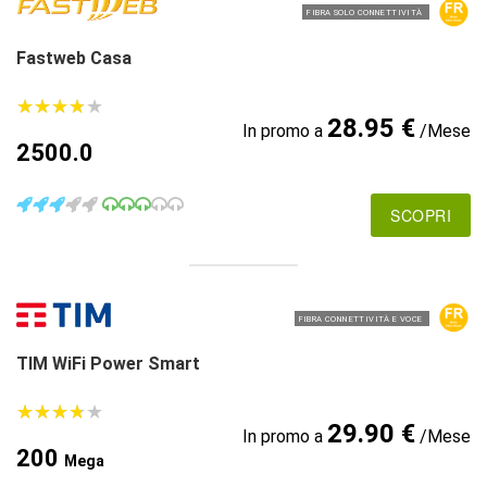
FIBRA SOLO CONNETTIVITÀ
Fastweb Casa
★
★
★
★
★
★
★
★
★
★
28.95 €
In promo a
/Mese
2500.0
SCOPRI
FIBRA CONNETTIVITÀ E VOCE
TIM WiFi Power Smart
★
★
★
★
★
★
★
★
★
★
29.90 €
In promo a
/Mese
200
Mega