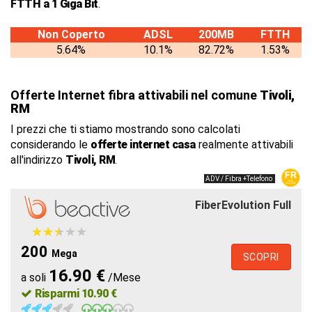
FTTH a 1 Giga Bit
.
Non Coperto
ADSL
200MB
FTTH
5.64%
10.1%
82.72%
1.53%
Offerte Internet fibra attivabili nel comune
Tivoli,
RM
I prezzi che ti stiamo mostrando sono calcolati
considerando le
offerte internet casa
realmente attivabili
all'indirizzo
Tivoli, RM
.
ADV / Fibra +Telefono
FiberEvolution Full
★
★
★
★
★
★
★
★
★
★
200
Mega
SCOPRI
16.90 €
a soli
/Mese
Risparmi 10.90 €