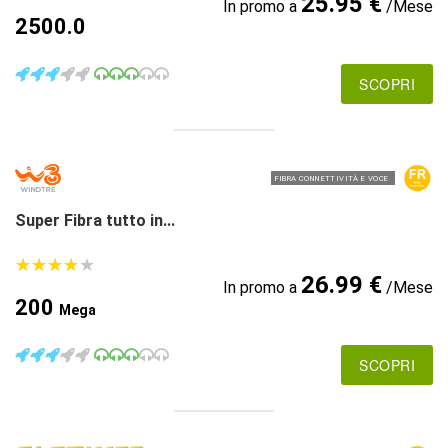
25.95 €
In promo a
/Mese
2500.0
SCOPRI
FIBRA CONNETTIVITÀ E VOCE
Super Fibra tutto in...
★
★
★
★
★
★
★
★
★
★
26.99 €
In promo a
/Mese
200
Mega
SCOPRI