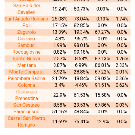
San Polo dei
19.24%
80.73%
0.03%
0.0%
Cavalieri
Sant'Angelo Romano
25.08%
73.04%
0.13%
1.74%
Poli
17.15%
82.85%
0.0%
0.0%
Zagarolo
13.39%
19.34%
67.27%
0.0%
Ciciliano
4.8%
95.2%
0.0%
0.0%
Sambuci
1.99%
98.01%
0.0%
0.0%
Roccagiovine
0.82%
99.18%
0.0%
0.0%
Fonte Nuova
2.57%
8.54%
87.13%
1.76%
Mentana
3.87%
6.99%
86.81%
2.33%
Monte Compatri
3.92%
28.85%
67.22%
0.01%
Palombara Sabina
21.79%
18.84%
59.02%
0.36%
Colonna
3.4%
4.46%
91.51%
0.62%
Capranica
22.9%
61.53%
15.58%
0.0%
Prenestina
San Cesareo
8.58%
23.53%
67.86%
0.03%
Saracinesco
51.16%
48.84%
0.0%
0.0%
Castel San Pietro
11.69%
75.41%
12.9%
0.0%
Romano