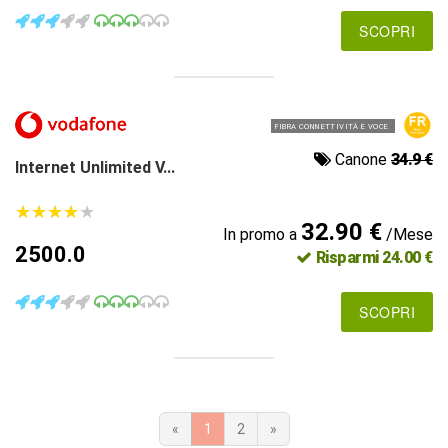
SCOPRI
FIBRA CONNETTIVITÀ E VOCE
Canone
34.9 €
Internet Unlimited V...
★
★
★
★
★
★
★
★
★
★
32.90 €
In promo a
/Mese
2500.0
Risparmi 24.00 €
SCOPRI
«
1
2
»