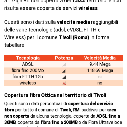
a 1 Giga Bit con copertura del
1.53%
territorio. e non
risulta essere coperta da servizi
wireless
.
Questi sono i dati sulla
velocità media
raggiungibili
delle varie tecnologie (adsl, eVDSL, FTTH e
Wireless) per il comune
Tivoli (Roma)
in forma
tabellare.
Tecnologia
Potenza
Velocità Media
ADSL
9.44 Mega
fibra fino 200Mb
118.69 Mega
fibra FTTH 1Gb
si
wireless
no
Copertura
fibra Ottica
nel territorio di
Tivoli
Questi sono i dati percentuali di
copertura del servizio
fibra
per tutto il comune di
Tivoli, RM
, suddivisi per
area
non coperta
da alcuna tecnologia, coperta da
ADSL fino a
30MB
, coperta da
fibra fino a 200MB
o da Fibra Ultraveloce