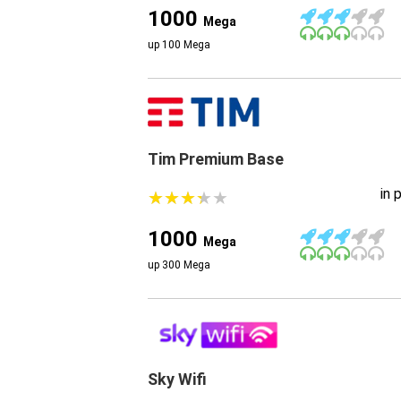
1000
Mega
up 100 Mega
Tim Premium Base
in 
★
★
★
★
★
★
★
★
★
★
1000
Mega
up 300 Mega
Sky Wifi