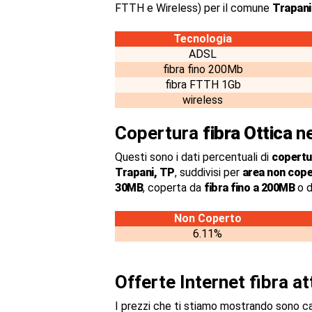
FTTH e Wireless) per il comune
Trapani
Tecnologia
ADSL
fibra fino 200Mb
fibra FTTH 1Gb
wireless
Copertura
fibra Ottica
ne
Questi sono i dati percentuali di
copertur
Trapani, TP
, suddivisi per
area non cope
30MB
, coperta da
fibra fino a 200MB
o d
Non Coperto
6.11%
Offerte Internet fibra a
I prezzi che ti stiamo mostrando sono c