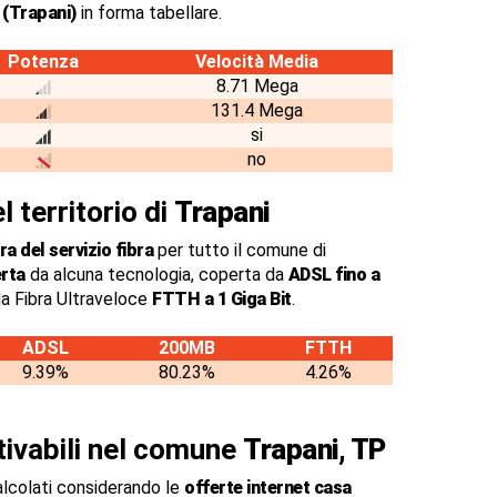
 (Trapani)
in forma tabellare.
Potenza
Velocità Media
8.71 Mega
131.4 Mega
si
no
l territorio di
Trapani
a del servizio fibra
per tutto il comune di
rta
da alcuna tecnologia, coperta da
ADSL fino a
a Fibra Ultraveloce
FTTH a 1 Giga Bit
.
ADSL
200MB
FTTH
9.39%
80.23%
4.26%
ttivabili nel comune
Trapani, TP
alcolati considerando le
offerte internet casa