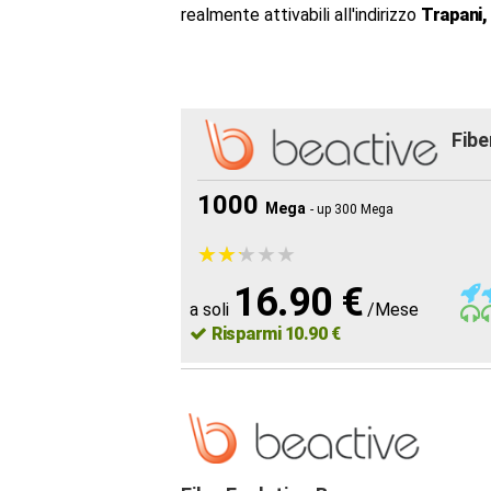
realmente attivabili all'indirizzo
Trapani,
Fibe
1000
Mega
- up 300 Mega
★
★
★
★
★
★
★
★
★
★
16.90 €
a soli
/Mese
Risparmi 10.90 €