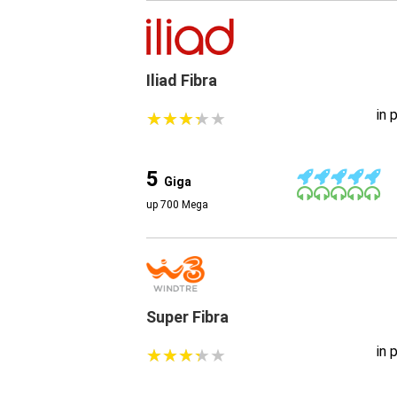
Iliad Fibra
in 
★
★
★
★
★
★
★
★
★
★
5
Giga
up 700 Mega
Super Fibra
in 
★
★
★
★
★
★
★
★
★
★