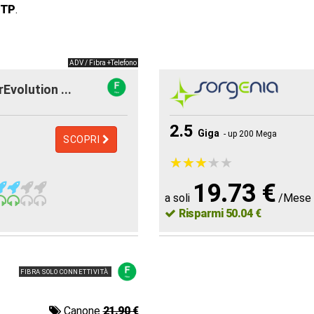
 TP
.
ADV / Fibra +Telefono
rEvolution ...
2.5
Giga
- up 200 Mega
SCOPRI
★
★
★
★
★
★
★
★
★
★
19.73 €
a soli
/Mese
Risparmi 50.04 €
FIBRA SOLO CONNETTIVITÀ
Canone
21.90 €