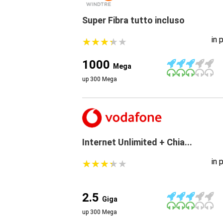
Super Fibra tutto incluso
in 
★
★
★
★
★
★
★
★
★
★
1000
Mega
up 300 Mega
Internet Unlimited + Chia...
in 
★
★
★
★
★
★
★
★
★
★
2.5
Giga
up 300 Mega