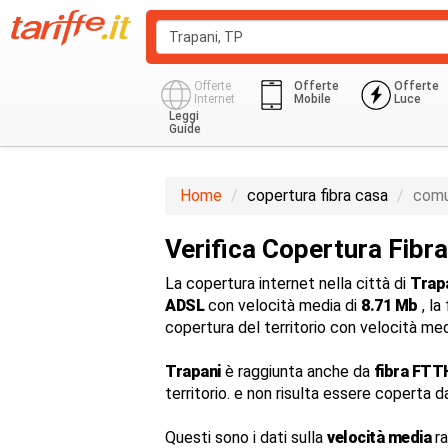
Offerte
Offerte
Offerte
Internet
Mobile
Luce
Leggi
Guide
Home
copertura fibra casa
comu
Verifica Copertura Fibra
La copertura internet nella città di
Trap
ADSL
con velocità media di
8.71 Mb
, la
copertura del territorio con velocità me
Trapani
è raggiunta anche da
fibra FTT
territorio. e non risulta essere coperta d
Questi sono i dati sulla
velocità media
ra