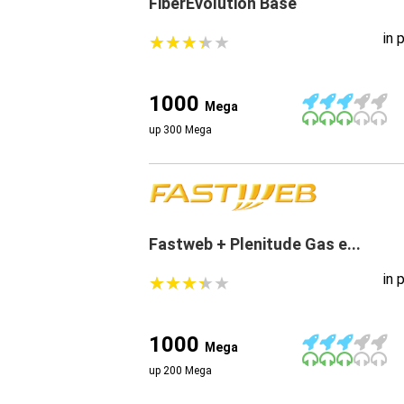
FiberEvolution Base
in 
★
★
★
★
★
★
★
★
★
★
1000
Mega
up 300 Mega
Fastweb + Plenitude Gas e...
in 
★
★
★
★
★
★
★
★
★
★
1000
Mega
up 200 Mega