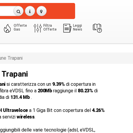
Offerte
Filtra
Leggi
Gas
Offerte
News
ne Trapani
 Trapani
ani
si caratterizza con un
9.39%
di copertura in
 fibra eVDSL fino a
200Mb
raggiunge il
80.23%
di
dia di
131.4 Mb
.
H Ultraveloce
a 1 Giga Bit con copertura del
4.26%
a servizi
wireless
.
ggiungibili delle varie tecnologie (adsl, eVDSL,