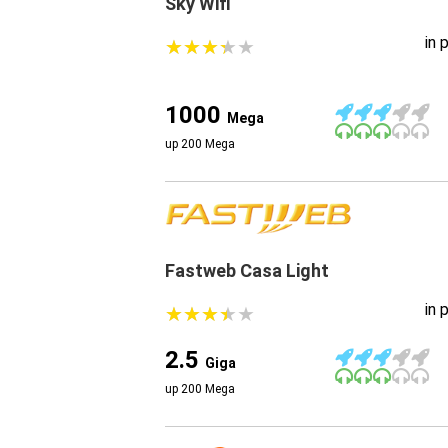
Sky Wifi
in 
★
★
★
★
★
★
★
★
★
★
1000
Mega
up 200 Mega
Fastweb Casa Light
in 
★
★
★
★
★
★
★
★
★
★
2.5
Giga
up 200 Mega