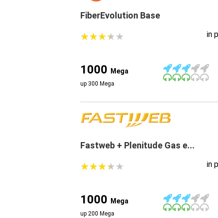
FiberEvolution Base
in 
★
★
★
★
★
★
★
★
★
★
1000
Mega
up 300 Mega
Fastweb + Plenitude Gas e...
in 
★
★
★
★
★
★
★
★
★
★
1000
Mega
up 200 Mega