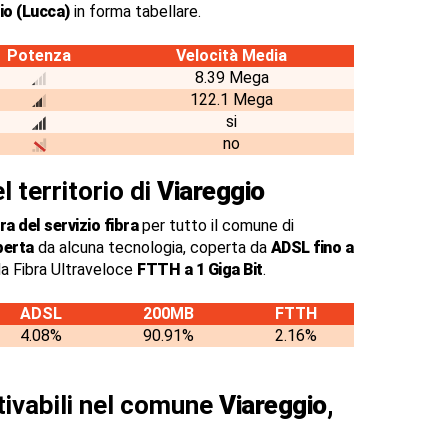
io (Lucca)
in forma tabellare.
Potenza
Velocità Media
8.39 Mega
122.1 Mega
si
no
l territorio di
Viareggio
a del servizio fibra
per tutto il comune di
perta
da alcuna tecnologia, coperta da
ADSL fino a
a Fibra Ultraveloce
FTTH a 1 Giga Bit
.
ADSL
200MB
FTTH
4.08%
90.91%
2.16%
ttivabili nel comune
Viareggio,