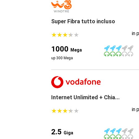
Super Fibra tutto incluso
in 
★
★
★
★
★
★
★
★
★
★
1000
Mega
up 300 Mega
Internet Unlimited + Chia...
in 
★
★
★
★
★
★
★
★
★
★
2.5
Giga