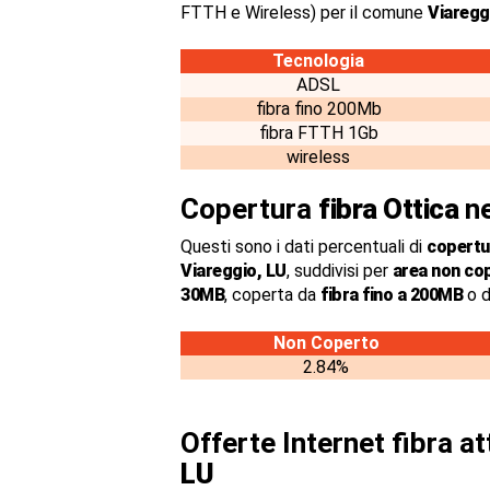
FTTH e Wireless) per il comune
Viaregg
Tecnologia
ADSL
fibra fino 200Mb
fibra FTTH 1Gb
wireless
Copertura
fibra Ottica
ne
Questi sono i dati percentuali di
copertur
Viareggio, LU
, suddivisi per
area non co
30MB
, coperta da
fibra fino a 200MB
o d
Non Coperto
2.84%
Offerte Internet fibra a
LU