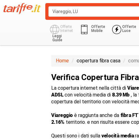
Offerte
Offerte
Offerte
Internet
Mobile
Luce
Leggi
Guide
Home
copertura fibra casa
comu
Verifica Copertura Fibr
La copertura internet nella città di
Viar
ADSL
con velocità media di
8.39 Mb
, la
copertura del territorio con velocità me
Viareggio
è raggiunta anche da
fibra F
2.16%
territorio. e non risulta essere co
Questi sono i dati sulla
velocità media
ra