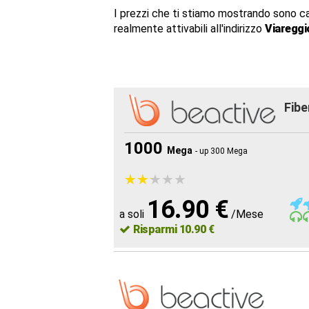
I prezzi che ti stiamo mostrando sono c
realmente attivabili all'indirizzo
Viareggi
Fibe
1000
Mega
- up 300 Mega
★
★
★
★
★
★
★
★
★
★
16.90 €
a soli
/Mese
Risparmi 10.90 €