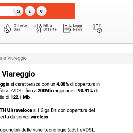
Offerte
Filtra
Leggi
Gas
Offerte
News
ne Viareggio
a Viareggio
eggio
si caratterizza con un
4.08%
di copertura in
 fibra eVDSL fino a
200Mb
raggiunge il
90.91%
di
dia di
122.1 Mb
.
TTH Ultraveloce
a 1 Giga Bit con copertura del
perta da servizi
wireless
.
ggiungibili delle varie tecnologie (adsl, eVDSL,