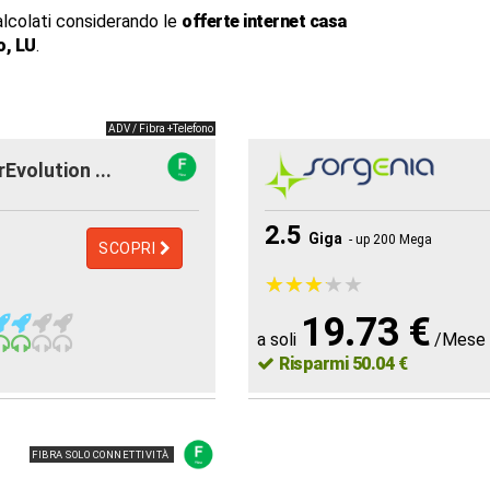
alcolati considerando le
offerte internet casa
o, LU
.
ADV / Fibra +Telefono
rEvolution ...
2.5
Giga
- up 200 Mega
SCOPRI
★
★
★
★
★
★
★
★
★
★
19.73 €
a soli
/Mese
Risparmi 50.04 €
FIBRA SOLO CONNETTIVITÀ