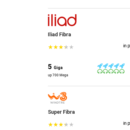
Iliad Fibra
in 
★
★
★
★
★
★
★
★
★
★
5
Giga
up 700 Mega
Super Fibra
in 
★
★
★
★
★
★
★
★
★
★