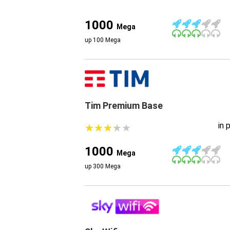
1000
Mega
up 100 Mega
Tim Premium Base
in 
★
★
★
★
★
★
★
★
★
★
1000
Mega
up 300 Mega