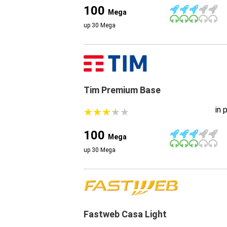
100
Mega
up 30 Mega
Tim Premium Base
in 
★
★
★
★
★
★
★
★
★
★
100
Mega
up 30 Mega
Fastweb Casa Light