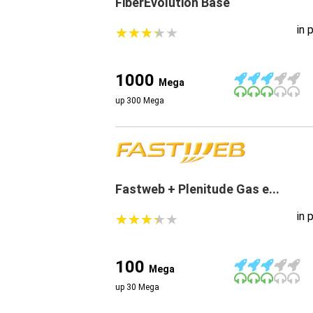
FiberEvolution Base
in 
★
★
★
★
★
★
★
★
★
★
1000
Mega
up 300 Mega
Fastweb + Plenitude Gas e...
in 
★
★
★
★
★
★
★
★
★
★
100
Mega
up 30 Mega