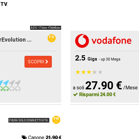
, TV
.
ADV / Fibra +Telefono
rEvolution ...
2.5
Giga
- up 30 Mega
SCOPRI
★
★
★
★
★
★
★
★
★
★
27.90 €
a soli
/Mese
Risparmi 24.00 €
FIBRA SOLO CONNETTIVITÀ
Canone
21.90 €