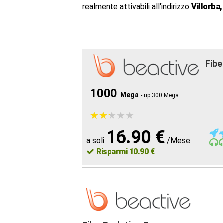
realmente attivabili all'indirizzo
Villorba
Fibe
1000
Mega
- up 300 Mega
★
★
★
★
★
★
★
★
★
★
16.90 €
a soli
/Mese
Risparmi 10.90 €