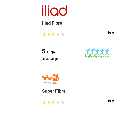
Iliad Fibra
in 
★
★
★
★
★
★
★
★
★
★
5
Giga
up 30 Mega
Super Fibra
in 
★
★
★
★
★
★
★
★
★
★