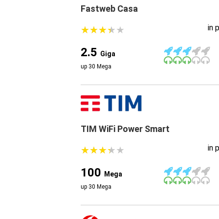
Fastweb Casa
in 
★
★
★
★
★
★
★
★
★
★
2.5
Giga
up 30 Mega
TIM WiFi Power Smart
in 
★
★
★
★
★
★
★
★
★
★
100
Mega
up 30 Mega