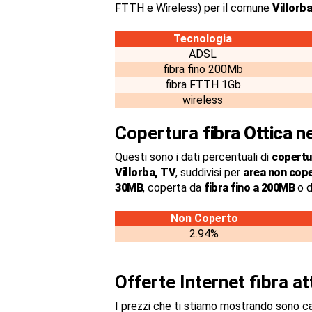
FTTH e Wireless) per il comune
Villorba
Tecnologia
ADSL
fibra fino 200Mb
fibra FTTH 1Gb
wireless
Copertura
fibra Ottica
ne
Questi sono i dati percentuali di
copertur
Villorba, TV
, suddivisi per
area non cop
30MB
, coperta da
fibra fino a 200MB
o d
Non Coperto
2.94%
Offerte Internet fibra a
I prezzi che ti stiamo mostrando sono c