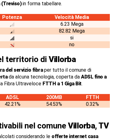
 (Treviso)
in forma tabellare.
Potenza
Velocità Media
6.23 Mega
82.82 Mega
si
no
l territorio di
Villorba
a del servizio fibra
per tutto il comune di
erta
da alcuna tecnologia, coperta da
ADSL fino a
a Fibra Ultraveloce
FTTH a 1 Giga Bit
.
ADSL
200MB
FTTH
42.21%
54.53%
0.32%
ttivabili nel comune
Villorba, TV
alcolati considerando le
offerte internet casa