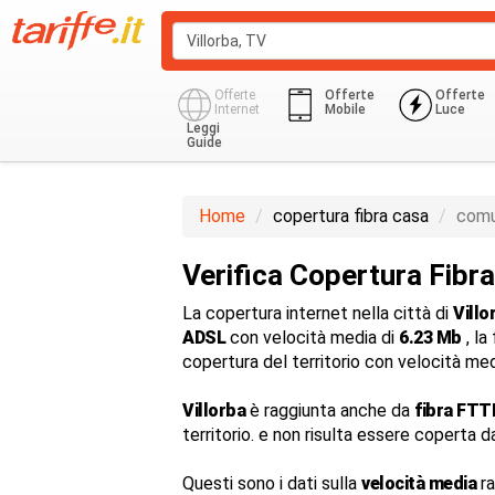
Offerte
Offerte
Offerte
Internet
Mobile
Luce
Leggi
Guide
Home
copertura fibra casa
comu
Verifica Copertura Fibra
La copertura internet nella città di
Villo
ADSL
con velocità media di
6.23 Mb
, la
copertura del territorio con velocità me
Villorba
è raggiunta anche da
fibra FTT
territorio. e non risulta essere coperta d
Questi sono i dati sulla
velocità media
ra