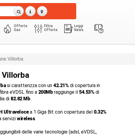
Offerte
Filtra
Leggi
Gas
Offerte
News
ne Villorba
 Villorba
rba
si caratterizza con un
42.21%
di copertura in
 fibra eVDSL fino a
200Mb
raggiunge il
54.53%
di
dia di
82.82 Mb
.
H Ultraveloce
a 1 Giga Bit con copertura del
0.32%
a servizi
wireless
.
ggiungibili delle varie tecnologie (adsl, eVDSL,