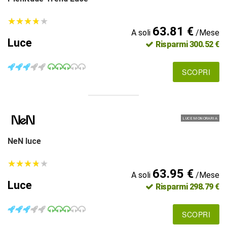
★
★
★
★
★
★
★
★
★
★
63.81 €
A soli
/Mese
Luce
Risparmi 300.52 €
SCOPRI
LUCE MONORARIA
NeN luce
★
★
★
★
★
★
★
★
★
★
63.95 €
A soli
/Mese
Luce
Risparmi 298.79 €
SCOPRI