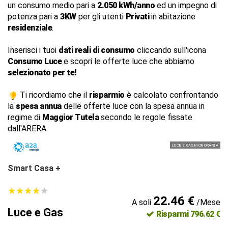
un consumo medio pari a
2.050 kWh/anno
ed un impegno di
potenza pari a
3KW
per gli utenti
Privati
in abitazione
residenziale
.
Inserisci i tuoi
dati reali di consumo
cliccando sull'icona
Consumo Luce
e scopri le offerte luce che abbiamo
selezionato per te!
Ti ricordiamo che il
risparmio
è calcolato confrontando
la
spesa annua
delle offerte luce con la spesa annua in
regime di
Maggior Tutela
secondo le regole fissate
dall'ARERA.
LUCE E GAS MONORARIA
Smart Casa +
★
★
★
★
★
★
★
★
★
★
22.46 €
A soli
/Mese
Luce e Gas
Risparmi 796.62 €