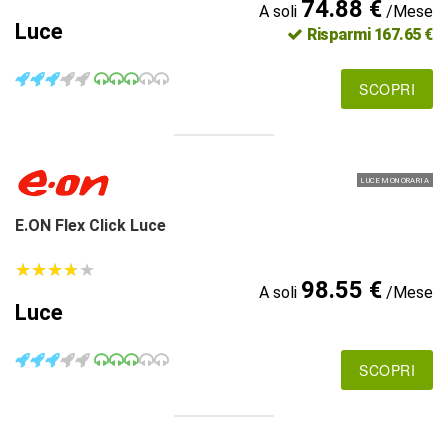
74.88 €
A soli
/Mese
Luce
Risparmi 167.65 €
SCOPRI
LUCE MONORARIA
E.ON Flex Click Luce
★
★
★
★
★
★
★
★
★
★
98.55 €
A soli
/Mese
Luce
SCOPRI