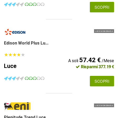
SCOPRI
LUCE MONORARIA
Edison World Plus Lu...
★
★
★
★
★
★
★
★
★
★
57.42 €
A soli
/Mese
Luce
Risparmi 377.19 €
SCOPRI
LUCE MONORARIA
Plenitude Trend Luce