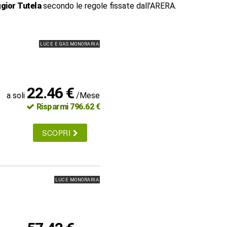
gior Tutela
secondo le regole fissate dall'ARERA.
LUCE E GAS MONORARIA
22.46 €
a soli
/Mese
Risparmi 796.62 €
SCOPRI
LUCE MONORARIA