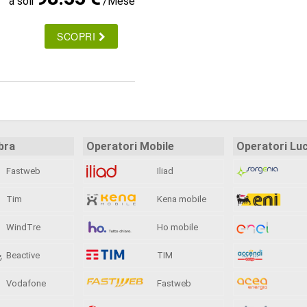
a soli
/Mese
SCOPRI
bra
Operatori Mobile
Operatori Lu
Fastweb
Iliad
Tim
Kena mobile
WindTre
Ho mobile
Beactive
TIM
Vodafone
Fastweb