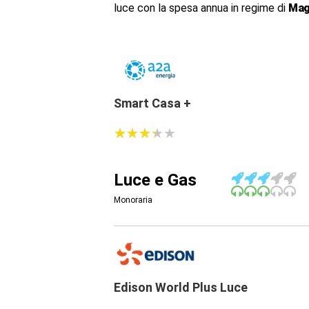
luce con la spesa annua in regime di
Mag
Smart Casa +
★
★
★
★
★
★
★
★
★
★
Luce e Gas
Monoraria
Edison World Plus Luce