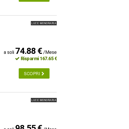
LUCE MONORARIA
74.88 €
a soli
/Mese
Risparmi 167.65 €
SCOPRI
LUCE MONORARIA
98.55 €