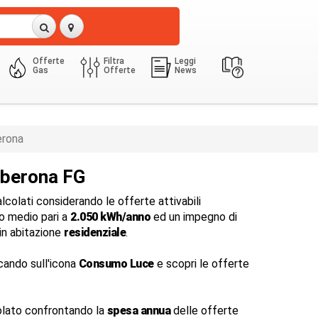
Offerte
Filtra
Leggi
Gas
Offerte
News
3 Kw
2050.0 Kwh
erona
lberona FG
colati considerando le offerte attivabili
 medio pari a
2.050 kWh/anno
ed un impegno di
in abitazione
residenziale
.
cando sull'icona
Consumo Luce
e scopri le offerte
lato confrontando la
spesa annua
delle offerte