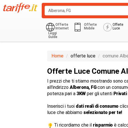
Offerte
Offerte
Offerte
Internet
Mobile
Luce
Leggi
Guide
Monoraria
Privati Residenziale
Home
offerte luce
comune Alb
Offerte Luce Comune A
I prezzi che ti stiamo mostrando sono cal
all'indirizzo
Alberona, FG
con un consumo
potenza pari a
3KW
per gli utenti
Privati
Inserisci i tuoi
dati reali di consumo
clic
luce che abbiamo
selezionato per te!
Ti ricordiamo che il
risparmio
è calco