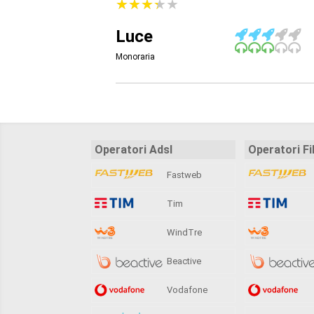
★
★
★
★
★
★
★
★
★
★
Luce
Monoraria
Operatori Adsl
Operatori Fi
Fastweb
Tim
WindTre
Beactive
Vodafone