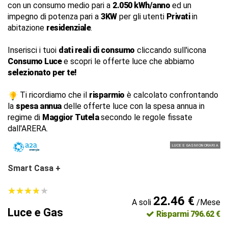
con un consumo medio pari a
2.050 kWh/anno
ed un
impegno di potenza pari a
3KW
per gli utenti
Privati
in
abitazione
residenziale
.
Inserisci i tuoi
dati reali di consumo
cliccando sull'icona
Consumo Luce
e scopri le offerte luce che abbiamo
selezionato per te!
Ti ricordiamo che il
risparmio
è calcolato confrontando
la
spesa annua
delle offerte luce con la spesa annua in
regime di
Maggior Tutela
secondo le regole fissate
dall'ARERA.
LUCE E GAS MONORARIA
Smart Casa +
★
★
★
★
★
★
★
★
★
★
22.46 €
A soli
/Mese
Luce e Gas
Risparmi 796.62 €