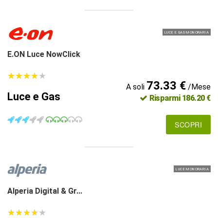
LUCE E GAS MONORARIA
E.ON Luce NowClick
★
★
★
★
★
★
★
★
★
★
73.33 €
A soli
/Mese
Luce e Gas
Risparmi 186.20 €
SCOPRI
LUCE MONORARIA
Alperia Digital & Gr...
★
★
★
★
★
★
★
★
★
★