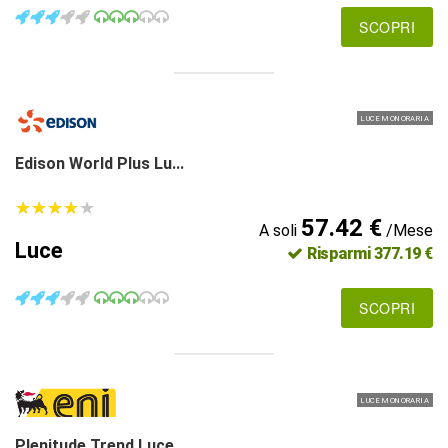
SCOPRI
LUCE MONORARIA
Edison World Plus Lu...
★
★
★
★
★
★
★
★
★
★
57.42 €
A soli
/Mese
Luce
Risparmi 377.19 €
SCOPRI
LUCE MONORARIA
Plenitude Trend Luce