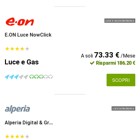
LUCE E GAS MONORARIA
E.ON Luce NowClick
★
★
★
★
★
★
★
★
★
★
73.33 €
A soli
/Mese
Luce e Gas
Risparmi 186.20 €
SCOPRI
LUCE MONORARIA
Alperia Digital & Gr...
★
★
★
★
★
★
★
★
★
★