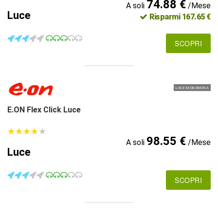
74.88 €
A soli
/Mese
Luce
Risparmi 167.65 €
SCOPRI
LUCE MONORARIA
E.ON Flex Click Luce
★
★
★
★
★
★
★
★
★
★
98.55 €
A soli
/Mese
Luce
SCOPRI