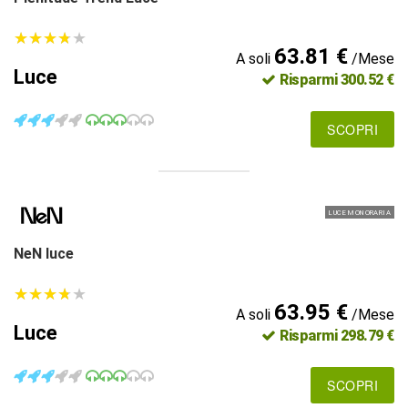
★
★
★
★
★
★
★
★
★
★
63.81 €
A soli
/Mese
Luce
Risparmi 300.52 €
SCOPRI
LUCE MONORARIA
NeN luce
★
★
★
★
★
★
★
★
★
★
63.95 €
A soli
/Mese
Luce
Risparmi 298.79 €
SCOPRI