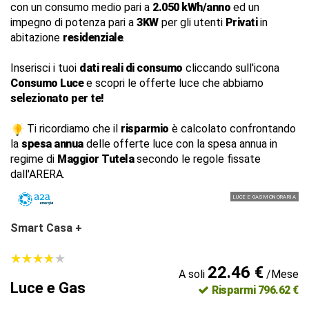
con un consumo medio pari a
2.050 kWh/anno
ed un
impegno di potenza pari a
3KW
per gli utenti
Privati
in
abitazione
residenziale
.
Inserisci i tuoi
dati reali di consumo
cliccando sull'icona
Consumo Luce
e scopri le offerte luce che abbiamo
selezionato per te!
Ti ricordiamo che il
risparmio
è calcolato confrontando
la
spesa annua
delle offerte luce con la spesa annua in
regime di
Maggior Tutela
secondo le regole fissate
dall'ARERA.
LUCE E GAS MONORARIA
Smart Casa +
★
★
★
★
★
★
★
★
★
★
22.46 €
A soli
/Mese
Luce e Gas
Risparmi 796.62 €