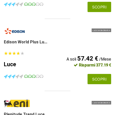
SCOPRI
LUCE MONORARIA
Edison World Plus Lu...
★
★
★
★
★
★
★
★
★
★
57.42 €
A soli
/Mese
Luce
Risparmi 377.19 €
SCOPRI
LUCE MONORARIA
Plenitude Trend Luce