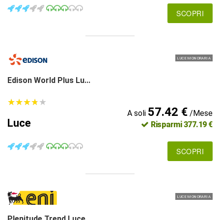
SCOPRI
LUCE MONORARIA
Edison World Plus Lu...
★
★
★
★
★
★
★
★
★
★
57.42 €
A soli
/Mese
Luce
Risparmi 377.19 €
SCOPRI
LUCE MONORARIA
Plenitude Trend Luce