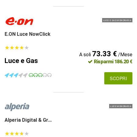
LUCE E GAS MONORARIA
E.ON Luce NowClick
★
★
★
★
★
★
★
★
★
★
73.33 €
A soli
/Mese
Luce e Gas
Risparmi 186.20 €
SCOPRI
LUCE MONORARIA
Alperia Digital & Gr...
★
★
★
★
★
★
★
★
★
★