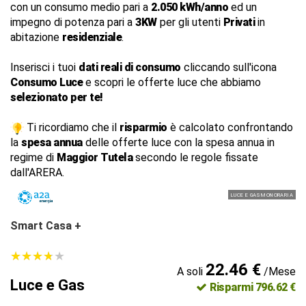
con un consumo medio pari a
2.050 kWh/anno
ed un
impegno di potenza pari a
3KW
per gli utenti
Privati
in
abitazione
residenziale
.
Inserisci i tuoi
dati reali di consumo
cliccando sull'icona
Consumo Luce
e scopri le offerte luce che abbiamo
selezionato per te!
Ti ricordiamo che il
risparmio
è calcolato confrontando
la
spesa annua
delle offerte luce con la spesa annua in
regime di
Maggior Tutela
secondo le regole fissate
dall'ARERA.
LUCE E GAS MONORARIA
Smart Casa +
★
★
★
★
★
★
★
★
★
★
22.46 €
A soli
/Mese
Luce e Gas
Risparmi 796.62 €