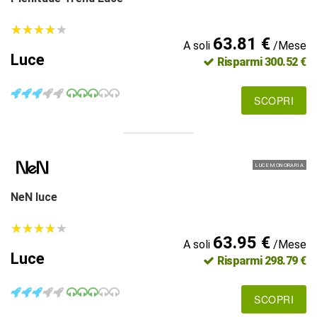
★
★
★
★
★
★
★
★
★
★
63.81 €
A soli
/Mese
Luce
Risparmi 300.52 €
SCOPRI
LUCE MONORARIA
NeN luce
★
★
★
★
★
★
★
★
★
★
63.95 €
A soli
/Mese
Luce
Risparmi 298.79 €
SCOPRI