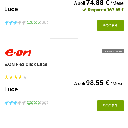
74.88 €
A soli
/Mese
Luce
Risparmi 167.65 €
SCOPRI
LUCE MONORARIA
E.ON Flex Click Luce
★
★
★
★
★
★
★
★
★
★
98.55 €
A soli
/Mese
Luce
SCOPRI