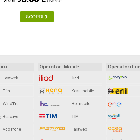
a soli
/Mese
SCOPRI
bra
Operatori Mobile
Operatori Lu
Fastweb
Iliad
Tim
Kena mobile
WindTre
Ho mobile
Beactive
TIM
Vodafone
Fastweb