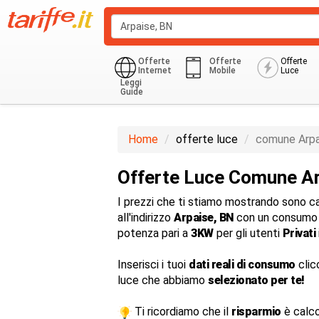
Offerte
Offerte
Offerte
Internet
Mobile
Luce
Leggi
Guide
Monoraria
Privati Residenziale
Home
offerte luce
comune Arpa
Offerte Luce Comune A
I prezzi che ti stiamo mostrando sono cal
all'indirizzo
Arpaise, BN
con un consumo 
potenza pari a
3KW
per gli utenti
Privati
Inserisci i tuoi
dati reali di consumo
clic
luce che abbiamo
selezionato per te!
Ti ricordiamo che il
risparmio
è calco