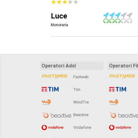
★
★
★
★
★
★
★
★
★
★
Luce
Monoraria
Operatori Adsl
Operatori Fi
Fastweb
Tim
WindTre
Beactive
Vodafone