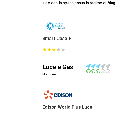
luce con la spesa annua in regime di
Mag
Smart Casa +
★
★
★
★
★
★
★
★
★
★
Luce e Gas
Monoraria
Edison World Plus Luce