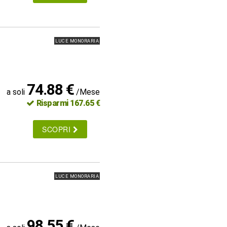
LUCE MONORARIA
74.88 €
a soli
/Mese
Risparmi 167.65 €
SCOPRI
LUCE MONORARIA
98.55 €