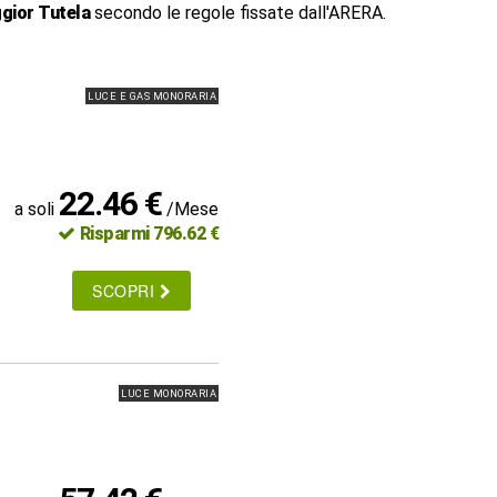
gior Tutela
secondo le regole fissate dall'ARERA.
LUCE E GAS MONORARIA
22.46 €
a soli
/Mese
Risparmi 796.62 €
SCOPRI
LUCE MONORARIA