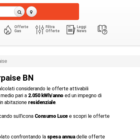
Offerte
Filtra
Leggi
Gas
Offerte
News
3 Kw
2050.0 Kwh
ise
rpaise BN
colati considerando le offerte attivabili
medio pari a
2.050 kWh/anno
ed un impegno di
in abitazione
residenziale
.
cando sull'icona
Consumo Luce
e scopri le offerte
lato confrontando la
spesa annua
delle offerte