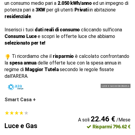
un consumo medio pari a
2.050 kWh/anno
ed un impegno di
potenza pari a
3KW
per gli utenti
Privati
in abitazione
residenziale
.
Inserisci i tuoi
dati reali di consumo
cliccando sull'icona
Consumo Luce
e scopri le offerte luce che abbiamo
selezionato per te!
Ti ricordiamo che il
risparmio
è calcolato confrontando
la
spesa annua
delle offerte luce con la spesa annua in
regime di
Maggior Tutela
secondo le regole fissate
dall'ARERA.
LUCE E GAS MONORARIA
Smart Casa +
★
★
★
★
★
★
★
★
★
★
22.46 €
A soli
/Mese
Luce e Gas
Risparmi 796.62 €