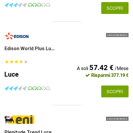
SCOPRI
LUCE MONORARIA
Edison World Plus Lu...
★
★
★
★
★
★
★
★
★
★
57.42 €
A soli
/Mese
Luce
Risparmi 377.19 €
SCOPRI
LUCE MONORARIA
Plenitude Trend Luce