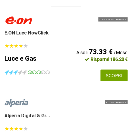
LUCE E GAS MONORARIA
E.ON Luce NowClick
★
★
★
★
★
★
★
★
★
★
73.33 €
A soli
/Mese
Luce e Gas
Risparmi 186.20 €
SCOPRI
LUCE MONORARIA
Alperia Digital & Gr...
★
★
★
★
★
★
★
★
★
★