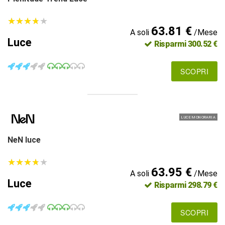
★
★
★
★
★
★
★
★
★
★
63.81 €
A soli
/Mese
Luce
Risparmi 300.52 €
SCOPRI
LUCE MONORARIA
NeN luce
★
★
★
★
★
★
★
★
★
★
63.95 €
A soli
/Mese
Luce
Risparmi 298.79 €
SCOPRI