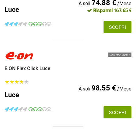
74.88 €
A soli
/Mese
Luce
Risparmi 167.65 €
SCOPRI
LUCE MONORARIA
E.ON Flex Click Luce
★
★
★
★
★
★
★
★
★
★
98.55 €
A soli
/Mese
Luce
SCOPRI