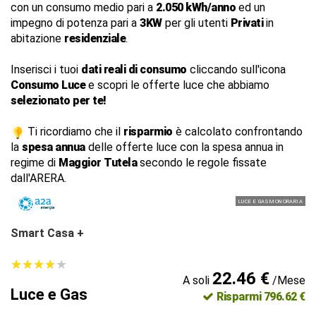
con un consumo medio pari a
2.050 kWh/anno
ed un
impegno di potenza pari a
3KW
per gli utenti
Privati
in
abitazione
residenziale
.
Inserisci i tuoi
dati reali di consumo
cliccando sull'icona
Consumo Luce
e scopri le offerte luce che abbiamo
selezionato per te!
Ti ricordiamo che il
risparmio
è calcolato confrontando
la
spesa annua
delle offerte luce con la spesa annua in
regime di
Maggior Tutela
secondo le regole fissate
dall'ARERA.
LUCE E GAS MONORARIA
Smart Casa +
★
★
★
★
★
★
★
★
★
★
22.46 €
A soli
/Mese
Luce e Gas
Risparmi 796.62 €