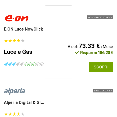
LUCE E GAS MONORARIA
E.ON Luce NowClick
★
★
★
★
★
★
★
★
★
★
73.33 €
A soli
/Mese
Luce e Gas
Risparmi 186.20 €
SCOPRI
LUCE MONORARIA
Alperia Digital & Gr...
★
★
★
★
★
★
★
★
★
★