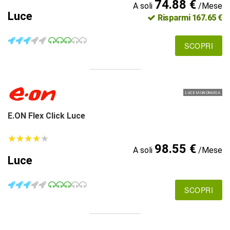
74.88 €
A soli
/Mese
Luce
Risparmi 167.65 €
SCOPRI
LUCE MONORARIA
E.ON Flex Click Luce
★
★
★
★
★
★
★
★
★
★
98.55 €
A soli
/Mese
Luce
SCOPRI