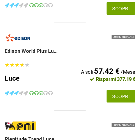
SCOPRI
LUCE MONORARIA
Edison World Plus Lu...
★
★
★
★
★
★
★
★
★
★
57.42 €
A soli
/Mese
Luce
Risparmi 377.19 €
SCOPRI
LUCE MONORARIA
Plenitude Trend Luce