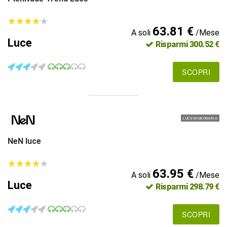
★
★
★
★
★
★
★
★
★
★
63.81 €
A soli
/Mese
Luce
Risparmi 300.52 €
SCOPRI
LUCE MONORARIA
NeN luce
★
★
★
★
★
★
★
★
★
★
63.95 €
A soli
/Mese
Luce
Risparmi 298.79 €
SCOPRI