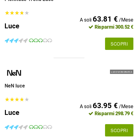
★
★
★
★
★
★
★
★
★
★
63.81 €
A soli
/Mese
Luce
Risparmi 300.52 €
SCOPRI
LUCE MONORARIA
NeN luce
★
★
★
★
★
★
★
★
★
★
63.95 €
A soli
/Mese
Luce
Risparmi 298.79 €
SCOPRI