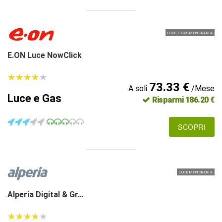
LUCE E GAS MONORARIA
E.ON Luce NowClick
★
★
★
★
★
★
★
★
★
★
73.33 €
A soli
/Mese
Luce e Gas
Risparmi 186.20 €
SCOPRI
LUCE MONORARIA
Alperia Digital & Gr...
★
★
★
★
★
★
★
★
★
★