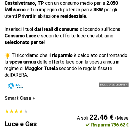
Castelvetrano, TP
con un consumo medio pari a
2.050
kWh/anno
ed un impegno di potenza pari a
3KW
per gli
utenti
Privati
in abitazione
residenziale
.
Inserisci i tuoi
dati reali di consumo
cliccando sull'icona
Consumo Luce
e scopri le offerte luce che abbiamo
selezionato per te!
Ti ricordiamo che il
risparmio
è calcolato confrontando
la
spesa annua
delle offerte luce con la spesa annua in
regime di
Maggior Tutela
secondo le regole fissate
dall'ARERA.
LUCE E GAS MONORARIA
Smart Casa +
★
★
★
★
★
★
★
★
★
★
22.46 €
A soli
/Mese
Luce e Gas
Risparmi 796.62 €