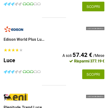
SCOPRI
LUCE MONORARIA
Edison World Plus Lu...
★
★
★
★
★
★
★
★
★
★
57.42 €
A soli
/Mese
Luce
Risparmi 377.19 €
SCOPRI
LUCE MONORARIA
Plenitude Trend Luce