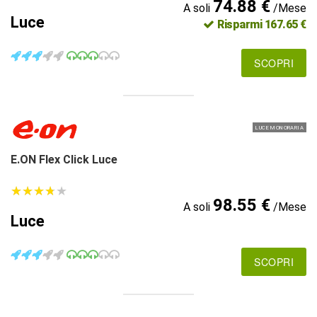
74.88 €
A soli
/Mese
Luce
Risparmi 167.65 €
SCOPRI
LUCE MONORARIA
E.ON Flex Click Luce
★
★
★
★
★
★
★
★
★
★
98.55 €
A soli
/Mese
Luce
SCOPRI