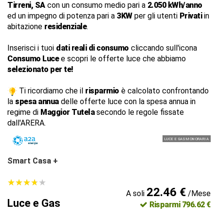
Tirreni, SA
con un consumo medio pari a
2.050 kWh/anno
ed un impegno di potenza pari a
3KW
per gli utenti
Privati
in
abitazione
residenziale
.
Inserisci i tuoi
dati reali di consumo
cliccando sull'icona
Consumo Luce
e scopri le offerte luce che abbiamo
selezionato per te!
Ti ricordiamo che il
risparmio
è calcolato confrontando
la
spesa annua
delle offerte luce con la spesa annua in
regime di
Maggior Tutela
secondo le regole fissate
dall'ARERA.
LUCE E GAS MONORARIA
Smart Casa +
★
★
★
★
★
★
★
★
★
★
22.46 €
A soli
/Mese
Luce e Gas
Risparmi 796.62 €