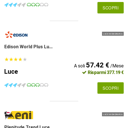
SCOPRI
LUCE MONORARIA
Edison World Plus Lu...
★
★
★
★
★
★
★
★
★
★
57.42 €
A soli
/Mese
Luce
Risparmi 377.19 €
SCOPRI
LUCE MONORARIA
Plenitude Trend Luce