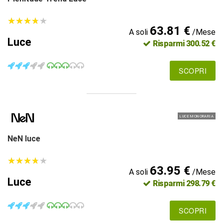
★
★
★
★
★
★
★
★
★
★
63.81 €
A soli
/Mese
Luce
Risparmi 300.52 €
SCOPRI
LUCE MONORARIA
NeN luce
★
★
★
★
★
★
★
★
★
★
63.95 €
A soli
/Mese
Luce
Risparmi 298.79 €
SCOPRI