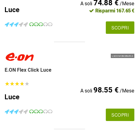
74.88 €
A soli
/Mese
Luce
Risparmi 167.65 €
SCOPRI
LUCE MONORARIA
E.ON Flex Click Luce
★
★
★
★
★
★
★
★
★
★
98.55 €
A soli
/Mese
Luce
SCOPRI