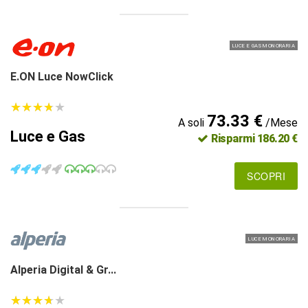
LUCE E GAS MONORARIA
E.ON Luce NowClick
★
★
★
★
★
★
★
★
★
★
73.33 €
A soli
/Mese
Luce e Gas
Risparmi 186.20 €
SCOPRI
LUCE MONORARIA
Alperia Digital & Gr...
★
★
★
★
★
★
★
★
★
★