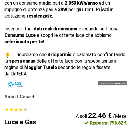
con un consumo medio pari a
2.050 kWh/anno
ed un
impegno di potenza pari a
3KW
per gli utenti
Privati
in
abitazione
residenziale
.
Inserisci i tuoi
dati reali di consumo
cliccando sull'icona
Consumo Luce
e scopri le offerte luce che abbiamo
selezionato per te!
Ti ricordiamo che il
risparmio
è calcolato confrontando
la
spesa annua
delle offerte luce con la spesa annua in
regime di
Maggior Tutela
secondo le regole fissate
dall'ARERA.
LUCE E GAS MONORARIA
Smart Casa +
★
★
★
★
★
★
★
★
★
★
22.46 €
A soli
/Mese
Luce e Gas
Risparmi 796.62 €