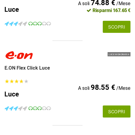
74.88 €
A soli
/Mese
Luce
Risparmi 167.65 €
SCOPRI
LUCE MONORARIA
E.ON Flex Click Luce
★
★
★
★
★
★
★
★
★
★
98.55 €
A soli
/Mese
Luce
SCOPRI