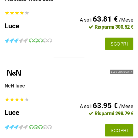
★
★
★
★
★
★
★
★
★
★
63.81 €
A soli
/Mese
Luce
Risparmi 300.52 €
SCOPRI
LUCE MONORARIA
NeN luce
★
★
★
★
★
★
★
★
★
★
63.95 €
A soli
/Mese
Luce
Risparmi 298.79 €
SCOPRI