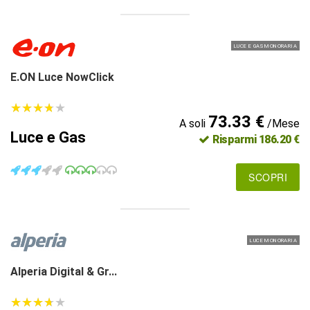
LUCE E GAS MONORARIA
E.ON Luce NowClick
★
★
★
★
★
★
★
★
★
★
73.33 €
A soli
/Mese
Luce e Gas
Risparmi 186.20 €
SCOPRI
LUCE MONORARIA
Alperia Digital & Gr...
★
★
★
★
★
★
★
★
★
★