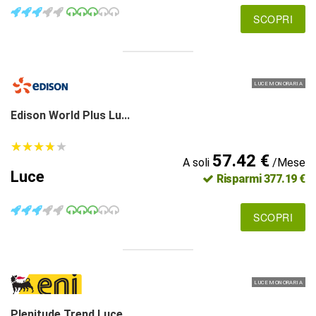
SCOPRI
LUCE MONORARIA
Edison World Plus Lu...
★
★
★
★
★
★
★
★
★
★
57.42 €
A soli
/Mese
Luce
Risparmi 377.19 €
SCOPRI
LUCE MONORARIA
Plenitude Trend Luce