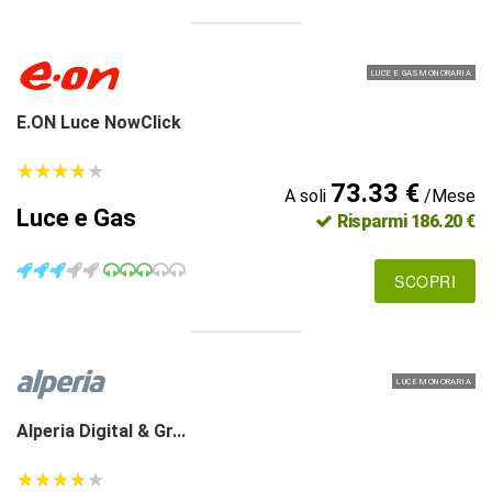
LUCE E GAS MONORARIA
E.ON Luce NowClick
★
★
★
★
★
★
★
★
★
★
73.33 €
A soli
/Mese
Luce e Gas
Risparmi 186.20 €
SCOPRI
LUCE MONORARIA
Alperia Digital & Gr...
★
★
★
★
★
★
★
★
★
★