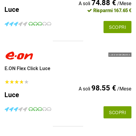
74.88 €
A soli
/Mese
Luce
Risparmi 167.65 €
SCOPRI
LUCE MONORARIA
E.ON Flex Click Luce
★
★
★
★
★
★
★
★
★
★
98.55 €
A soli
/Mese
Luce
SCOPRI