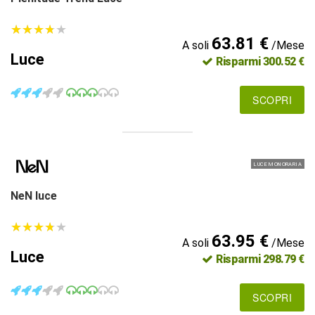
★
★
★
★
★
★
★
★
★
★
63.81 €
A soli
/Mese
Luce
Risparmi 300.52 €
SCOPRI
LUCE MONORARIA
NeN luce
★
★
★
★
★
★
★
★
★
★
63.95 €
A soli
/Mese
Luce
Risparmi 298.79 €
SCOPRI