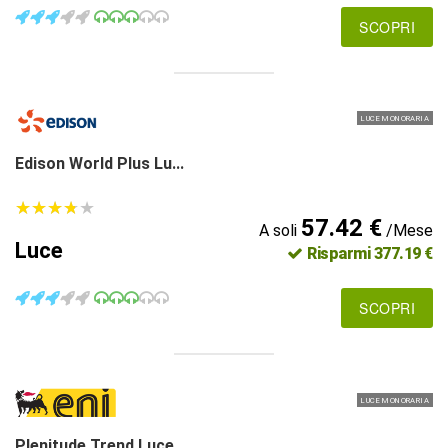
SCOPRI
LUCE MONORARIA
Edison World Plus Lu...
★
★
★
★
★
★
★
★
★
★
57.42 €
A soli
/Mese
Luce
Risparmi 377.19 €
SCOPRI
LUCE MONORARIA
Plenitude Trend Luce