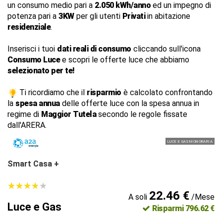
un consumo medio pari a
2.050 kWh/anno
ed un impegno di
potenza pari a
3KW
per gli utenti
Privati
in abitazione
residenziale
.
Inserisci i tuoi
dati reali di consumo
cliccando sull'icona
Consumo Luce
e scopri le offerte luce che abbiamo
selezionato per te!
Ti ricordiamo che il
risparmio
è calcolato confrontando
la
spesa annua
delle offerte luce con la spesa annua in
regime di
Maggior Tutela
secondo le regole fissate
dall'ARERA.
LUCE E GAS MONORARIA
Smart Casa +
★
★
★
★
★
★
★
★
★
★
22.46 €
A soli
/Mese
Luce e Gas
Risparmi 796.62 €