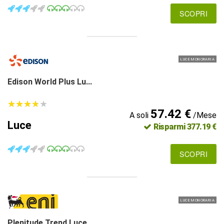
SCOPRI
LUCE MONORARIA
Edison World Plus Lu...
★
★
★
★
★
★
★
★
★
★
57.42 €
A soli
/Mese
Luce
Risparmi 377.19 €
SCOPRI
LUCE MONORARIA
Plenitude Trend Luce