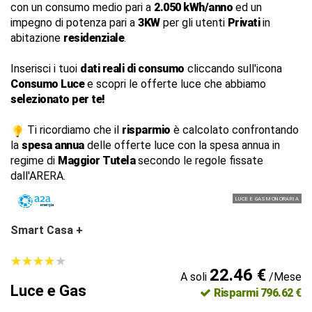
con un consumo medio pari a
2.050 kWh/anno
ed un
impegno di potenza pari a
3KW
per gli utenti
Privati
in
abitazione
residenziale
.
Inserisci i tuoi
dati reali di consumo
cliccando sull'icona
Consumo Luce
e scopri le offerte luce che abbiamo
selezionato per te!
Ti ricordiamo che il
risparmio
è calcolato confrontando
la
spesa annua
delle offerte luce con la spesa annua in
regime di
Maggior Tutela
secondo le regole fissate
dall'ARERA.
LUCE E GAS MONORARIA
Smart Casa +
★
★
★
★
★
★
★
★
★
★
22.46 €
A soli
/Mese
Luce e Gas
Risparmi 796.62 €