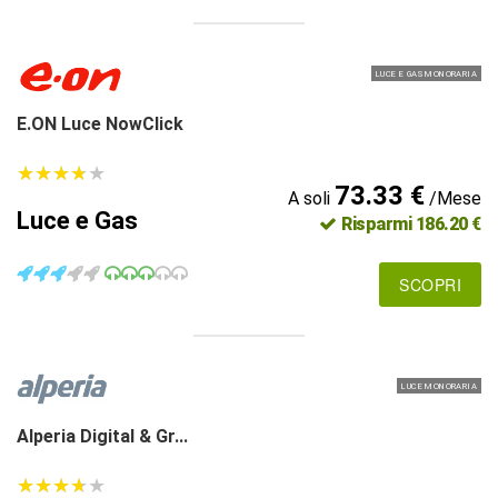
LUCE E GAS MONORARIA
E.ON Luce NowClick
★
★
★
★
★
★
★
★
★
★
73.33 €
A soli
/Mese
Luce e Gas
Risparmi 186.20 €
SCOPRI
LUCE MONORARIA
Alperia Digital & Gr...
★
★
★
★
★
★
★
★
★
★