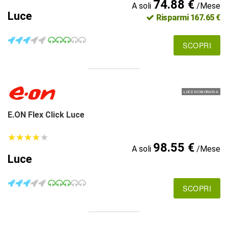
74.88 €
A soli
/Mese
Luce
Risparmi 167.65 €
SCOPRI
LUCE MONORARIA
E.ON Flex Click Luce
★
★
★
★
★
★
★
★
★
★
98.55 €
A soli
/Mese
Luce
SCOPRI