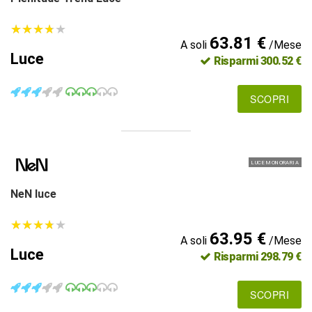
★
★
★
★
★
★
★
★
★
★
63.81 €
A soli
/Mese
Luce
Risparmi 300.52 €
SCOPRI
LUCE MONORARIA
NeN luce
★
★
★
★
★
★
★
★
★
★
63.95 €
A soli
/Mese
Luce
Risparmi 298.79 €
SCOPRI