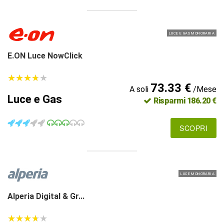
LUCE E GAS MONORARIA
E.ON Luce NowClick
★
★
★
★
★
★
★
★
★
★
73.33 €
A soli
/Mese
Luce e Gas
Risparmi 186.20 €
SCOPRI
LUCE MONORARIA
Alperia Digital & Gr...
★
★
★
★
★
★
★
★
★
★