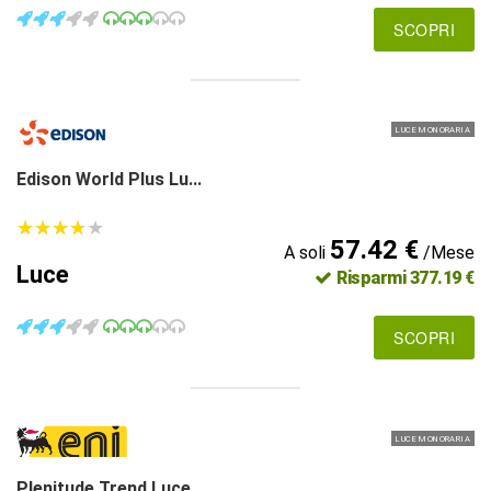
SCOPRI
LUCE MONORARIA
Edison World Plus Lu...
★
★
★
★
★
★
★
★
★
★
57.42 €
A soli
/Mese
Luce
Risparmi 377.19 €
SCOPRI
LUCE MONORARIA
Plenitude Trend Luce