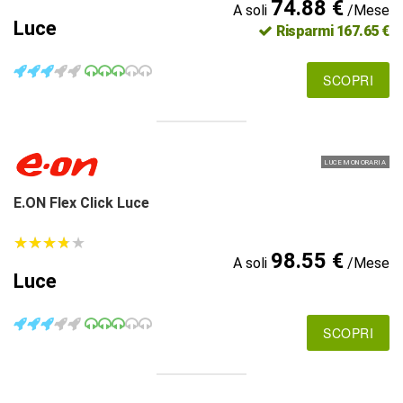
74.88 €
A soli
/Mese
Luce
Risparmi 167.65 €
SCOPRI
LUCE MONORARIA
E.ON Flex Click Luce
★
★
★
★
★
★
★
★
★
★
98.55 €
A soli
/Mese
Luce
SCOPRI