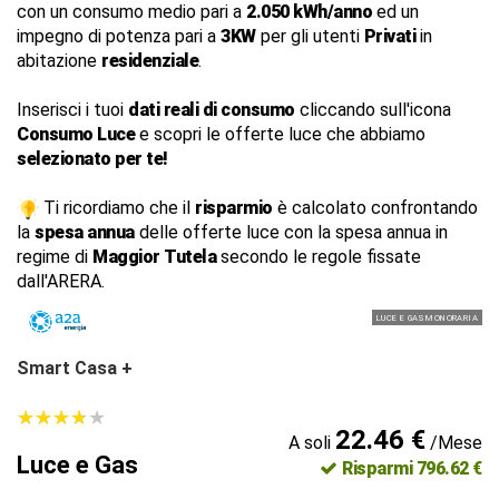
con un consumo medio pari a
2.050 kWh/anno
ed un
impegno di potenza pari a
3KW
per gli utenti
Privati
in
abitazione
residenziale
.
Inserisci i tuoi
dati reali di consumo
cliccando sull'icona
Consumo Luce
e scopri le offerte luce che abbiamo
selezionato per te!
Ti ricordiamo che il
risparmio
è calcolato confrontando
la
spesa annua
delle offerte luce con la spesa annua in
regime di
Maggior Tutela
secondo le regole fissate
dall'ARERA.
LUCE E GAS MONORARIA
Smart Casa +
★
★
★
★
★
★
★
★
★
★
22.46 €
A soli
/Mese
Luce e Gas
Risparmi 796.62 €