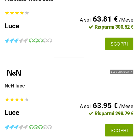
★
★
★
★
★
★
★
★
★
★
63.81 €
A soli
/Mese
Luce
Risparmi 300.52 €
SCOPRI
LUCE MONORARIA
NeN luce
★
★
★
★
★
★
★
★
★
★
63.95 €
A soli
/Mese
Luce
Risparmi 298.79 €
SCOPRI