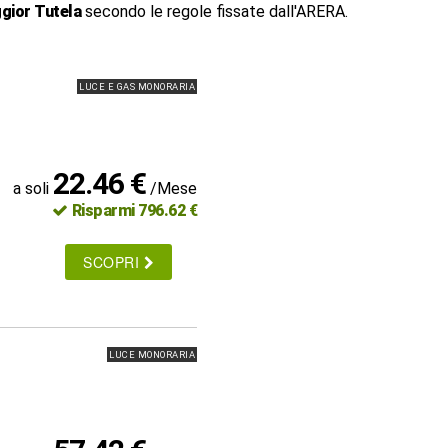
gior Tutela
secondo le regole fissate dall'ARERA.
LUCE E GAS MONORARIA
22.46 €
a soli
/Mese
Risparmi 796.62 €
SCOPRI
LUCE MONORARIA