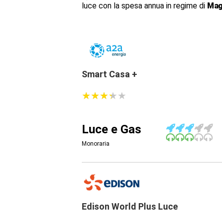
luce con la spesa annua in regime di
Mag
Smart Casa +
★
★
★
★
★
★
★
★
★
★
Luce e Gas
Monoraria
Edison World Plus Luce