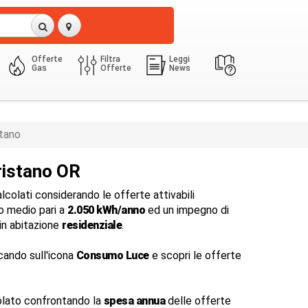
Offerte
Filtra
Leggi
Gas
Offerte
News
3 Kw
2050.0 Kwh
tano
ristano OR
colati considerando le offerte attivabili
 medio pari a
2.050 kWh/anno
ed un impegno di
in abitazione
residenziale
.
cando sull'icona
Consumo Luce
e scopri le offerte
lato confrontando la
spesa annua
delle offerte