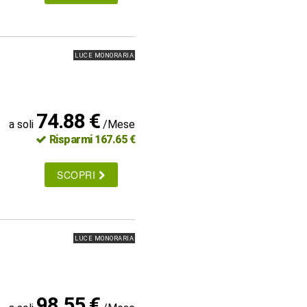
LUCE MONORARIA
74.88 €
a soli
/Mese
Risparmi 167.65 €
SCOPRI
LUCE MONORARIA
98.55 €