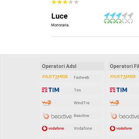
★
★
★
★
★
★
★
★
★
★
Luce
Monoraria
Operatori Adsl
Operatori Fi
Fastweb
Tim
WindTre
Beactive
Vodafone