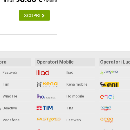
a soli
/Mese
SCOPRI
bra
Operatori Mobile
Operatori Lu
Fastweb
Iliad
Tim
Kena mobile
WindTre
Ho mobile
Beactive
TIM
Vodafone
Fastweb