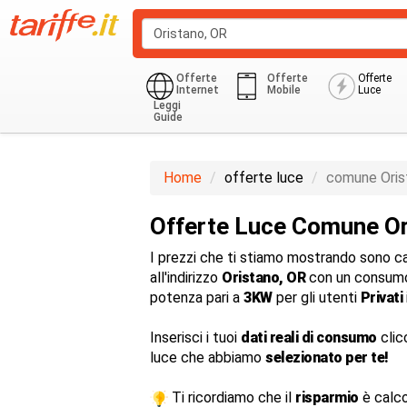
Offerte
Offerte
Offerte
Internet
Mobile
Luce
Leggi
Guide
Monoraria
Privati Residenziale
Home
offerte luce
comune Oris
Offerte Luce Comune O
I prezzi che ti stiamo mostrando sono cal
all'indirizzo
Oristano, OR
con un consumo
potenza pari a
3KW
per gli utenti
Privati
Inserisci i tuoi
dati reali di consumo
clic
luce che abbiamo
selezionato per te!
Ti ricordiamo che il
risparmio
è calco