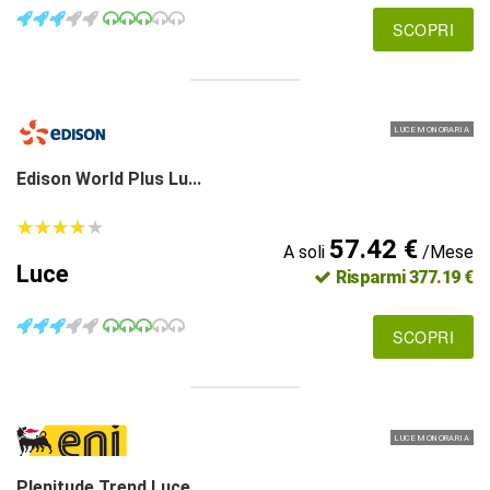
SCOPRI
LUCE MONORARIA
Edison World Plus Lu...
★
★
★
★
★
★
★
★
★
★
57.42 €
A soli
/Mese
Luce
Risparmi 377.19 €
SCOPRI
LUCE MONORARIA
Plenitude Trend Luce