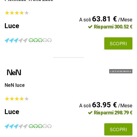
★
★
★
★
★
★
★
★
★
★
63.81 €
A soli
/Mese
Luce
Risparmi 300.52 €
SCOPRI
LUCE MONORARIA
NeN luce
★
★
★
★
★
★
★
★
★
★
63.95 €
A soli
/Mese
Luce
Risparmi 298.79 €
SCOPRI