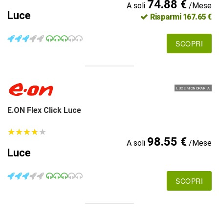
74.88 €
A soli
/Mese
Luce
Risparmi 167.65 €
SCOPRI
LUCE MONORARIA
E.ON Flex Click Luce
★
★
★
★
★
★
★
★
★
★
98.55 €
A soli
/Mese
Luce
SCOPRI