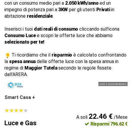
con un consumo medio pari a
2.050 kWh/anno
ed un
impegno di potenza pari a
3KW
per gli utenti
Privati
in
abitazione
residenziale
.
Inserisci i tuoi
dati reali di consumo
cliccando sull'icona
Consumo Luce
e scopri le offerte luce che abbiamo
selezionato per te!
Ti ricordiamo che il
risparmio
è calcolato confrontando
la
spesa annua
delle offerte luce con la spesa annua in
regime di
Maggior Tutela
secondo le regole fissate
dall'ARERA.
LUCE E GAS MONORARIA
Smart Casa +
★
★
★
★
★
★
★
★
★
★
22.46 €
A soli
/Mese
Luce e Gas
Risparmi 796.62 €