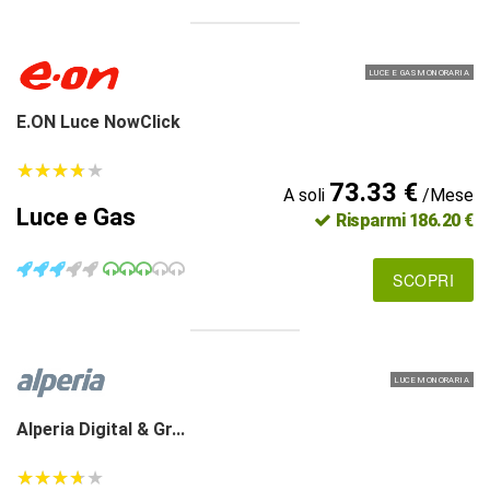
LUCE E GAS MONORARIA
E.ON Luce NowClick
★
★
★
★
★
★
★
★
★
★
73.33 €
A soli
/Mese
Luce e Gas
Risparmi 186.20 €
SCOPRI
LUCE MONORARIA
Alperia Digital & Gr...
★
★
★
★
★
★
★
★
★
★