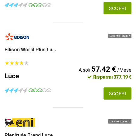
SCOPRI
LUCE MONORARIA
Edison World Plus Lu...
★
★
★
★
★
★
★
★
★
★
57.42 €
A soli
/Mese
Luce
Risparmi 377.19 €
SCOPRI
LUCE MONORARIA
Plenitude Trend Luce