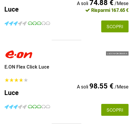
74.88 €
A soli
/Mese
Luce
Risparmi 167.65 €
SCOPRI
LUCE MONORARIA
E.ON Flex Click Luce
★
★
★
★
★
★
★
★
★
★
98.55 €
A soli
/Mese
Luce
SCOPRI