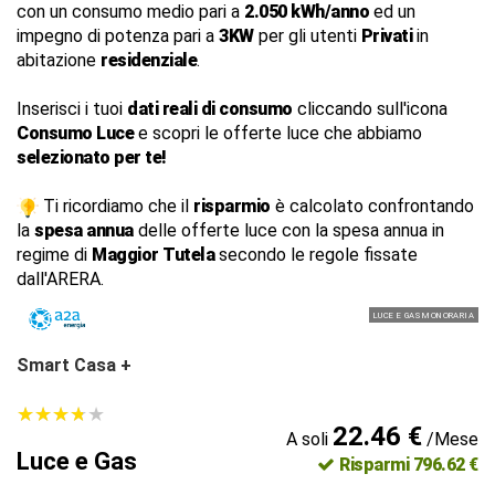
con un consumo medio pari a
2.050 kWh/anno
ed un
impegno di potenza pari a
3KW
per gli utenti
Privati
in
abitazione
residenziale
.
Inserisci i tuoi
dati reali di consumo
cliccando sull'icona
Consumo Luce
e scopri le offerte luce che abbiamo
selezionato per te!
Ti ricordiamo che il
risparmio
è calcolato confrontando
la
spesa annua
delle offerte luce con la spesa annua in
regime di
Maggior Tutela
secondo le regole fissate
dall'ARERA.
LUCE E GAS MONORARIA
Smart Casa +
★
★
★
★
★
★
★
★
★
★
22.46 €
A soli
/Mese
Luce e Gas
Risparmi 796.62 €