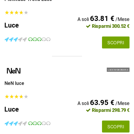
★
★
★
★
★
★
★
★
★
★
63.81 €
A soli
/Mese
Luce
Risparmi 300.52 €
SCOPRI
LUCE MONORARIA
NeN luce
★
★
★
★
★
★
★
★
★
★
63.95 €
A soli
/Mese
Luce
Risparmi 298.79 €
SCOPRI