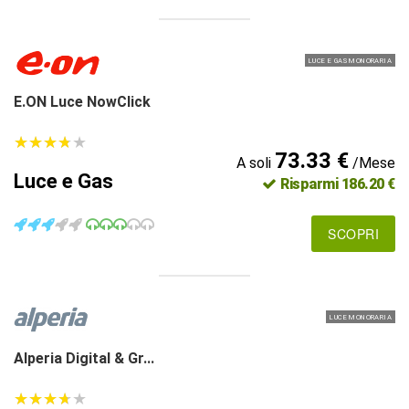
LUCE E GAS MONORARIA
E.ON Luce NowClick
★
★
★
★
★
★
★
★
★
★
73.33 €
A soli
/Mese
Luce e Gas
Risparmi 186.20 €
SCOPRI
LUCE MONORARIA
Alperia Digital & Gr...
★
★
★
★
★
★
★
★
★
★