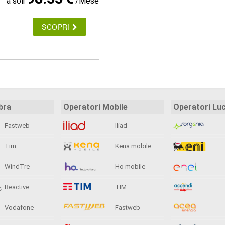
a soli
/Mese
SCOPRI
bra
Operatori Mobile
Operatori Lu
Fastweb
Iliad
Tim
Kena mobile
WindTre
Ho mobile
Beactive
TIM
Vodafone
Fastweb