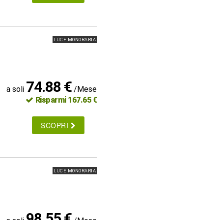
LUCE MONORARIA
74.88 €
a soli
/Mese
Risparmi 167.65 €
SCOPRI
LUCE MONORARIA
98.55 €