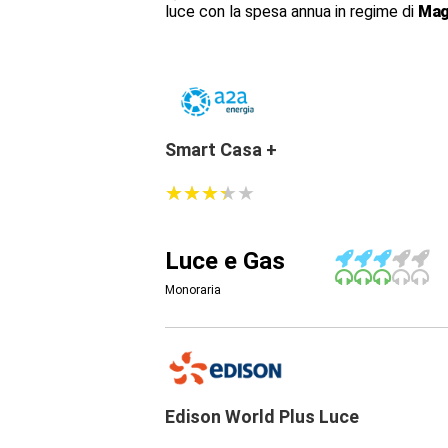
luce con la spesa annua in regime di
Mag
Smart Casa +
★
★
★
★
★
★
★
★
★
★
Luce e Gas
Monoraria
Edison World Plus Luce