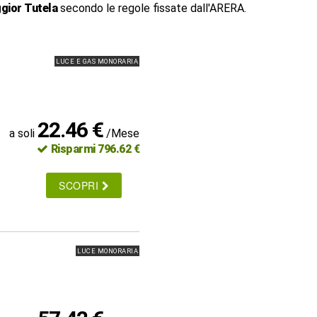
gior Tutela
secondo le regole fissate dall'ARERA.
LUCE E GAS MONORARIA
22.46 €
a soli
/Mese
Risparmi 796.62 €
SCOPRI
LUCE MONORARIA