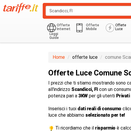
Offerte
Offerte
Offerte
Internet
Mobile
Luce
Leggi
Guide
Monoraria
Privati Residenziale
Home
offerte luce
comune Scan
Offerte Luce Comune Sc
I prezzi che ti stiamo mostrando sono cal
all'indirizzo
Scandicci, FI
con un consumo
potenza pari a
3KW
per gli utenti
Privati
Inserisci i tuoi
dati reali di consumo
clic
luce che abbiamo
selezionato per te!
Ti ricordiamo che il
risparmio
è calco