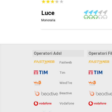
★
★
★
★
★
★
★
★
★
★
Luce
Monoraria
Operatori Adsl
Operatori Fi
Fastweb
Tim
WindTre
Beactive
Vodafone