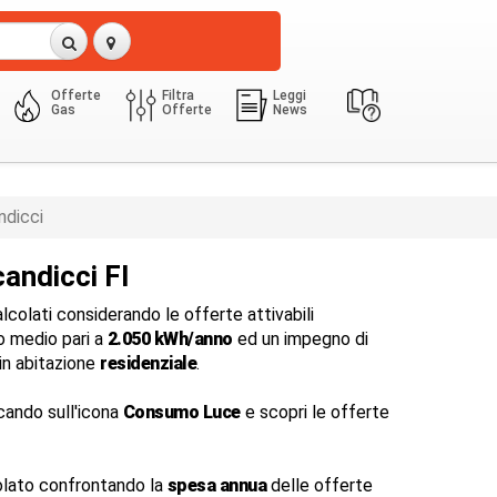
Offerte
Filtra
Leggi
Gas
Offerte
News
3 Kw
2050.0 Kwh
dicci
andicci FI
colati considerando le offerte attivabili
 medio pari a
2.050 kWh/anno
ed un impegno di
in abitazione
residenziale
.
cando sull'icona
Consumo Luce
e scopri le offerte
lato confrontando la
spesa annua
delle offerte