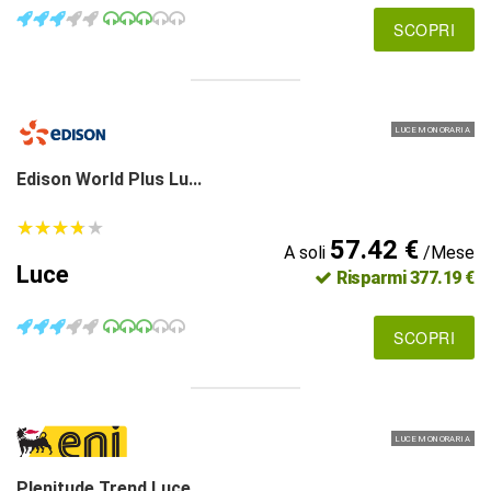
SCOPRI
LUCE MONORARIA
Edison World Plus Lu...
★
★
★
★
★
★
★
★
★
★
57.42 €
A soli
/Mese
Luce
Risparmi 377.19 €
SCOPRI
LUCE MONORARIA
Plenitude Trend Luce