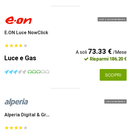
LUCE E GAS MONORARIA
E.ON Luce NowClick
★
★
★
★
★
★
★
★
★
★
73.33 €
A soli
/Mese
Luce e Gas
Risparmi 186.20 €
SCOPRI
LUCE MONORARIA
Alperia Digital & Gr...
★
★
★
★
★
★
★
★
★
★