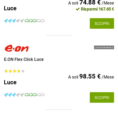
74.88 €
A soli
/Mese
Luce
Risparmi 167.65 €
SCOPRI
LUCE MONORARIA
E.ON Flex Click Luce
★
★
★
★
★
★
★
★
★
★
98.55 €
A soli
/Mese
Luce
SCOPRI