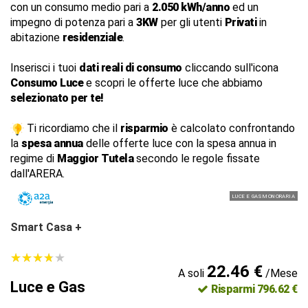
con un consumo medio pari a
2.050 kWh/anno
ed un
impegno di potenza pari a
3KW
per gli utenti
Privati
in
abitazione
residenziale
.
Inserisci i tuoi
dati reali di consumo
cliccando sull'icona
Consumo Luce
e scopri le offerte luce che abbiamo
selezionato per te!
Ti ricordiamo che il
risparmio
è calcolato confrontando
la
spesa annua
delle offerte luce con la spesa annua in
regime di
Maggior Tutela
secondo le regole fissate
dall'ARERA.
LUCE E GAS MONORARIA
Smart Casa +
★
★
★
★
★
★
★
★
★
★
22.46 €
A soli
/Mese
Luce e Gas
Risparmi 796.62 €