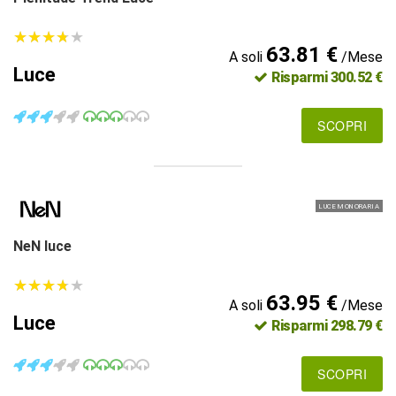
★
★
★
★
★
★
★
★
★
★
63.81 €
A soli
/Mese
Luce
Risparmi 300.52 €
SCOPRI
LUCE MONORARIA
NeN luce
★
★
★
★
★
★
★
★
★
★
63.95 €
A soli
/Mese
Luce
Risparmi 298.79 €
SCOPRI