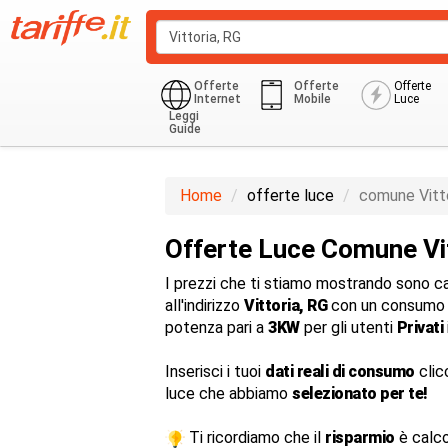
Offerte
Offerte
Offerte
Internet
Mobile
Luce
Leggi
Guide
Monoraria
Privati Residenziale
Home
offerte luce
comune Vitt
Offerte Luce Comune Vi
I prezzi che ti stiamo mostrando sono cal
all'indirizzo
Vittoria, RG
con un consumo 
potenza pari a
3KW
per gli utenti
Privati
Inserisci i tuoi
dati reali di consumo
clic
luce che abbiamo
selezionato per te!
Ti ricordiamo che il
risparmio
è calco