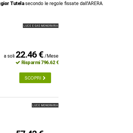
gior Tutela
secondo le regole fissate dall'ARERA.
LUCE E GAS MONORARIA
22.46 €
a soli
/Mese
Risparmi 796.62 €
SCOPRI
LUCE MONORARIA