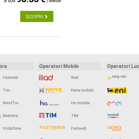
a soli
/Mese
SCOPRI
bra
Operatori Mobile
Operatori Lu
Fastweb
Iliad
Tim
Kena mobile
WindTre
Ho mobile
Beactive
TIM
Vodafone
Fastweb