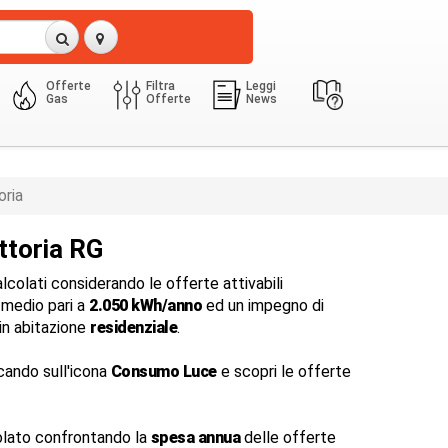
Offerte
Filtra
Leggi
Gas
Offerte
News
3 Kw
2050.0 Kwh
oria
ttoria RG
colati considerando le offerte attivabili
medio pari a
2.050 kWh/anno
ed un impegno di
in abitazione
residenziale
.
cando sull'icona
Consumo Luce
e scopri le offerte
lato confrontando la
spesa annua
delle offerte