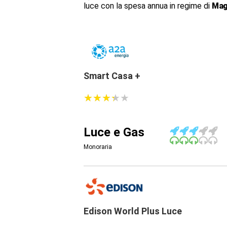
luce con la spesa annua in regime di
Mag
Smart Casa +
★
★
★
★
★
★
★
★
★
★
Luce e Gas
Monoraria
Edison World Plus Luce