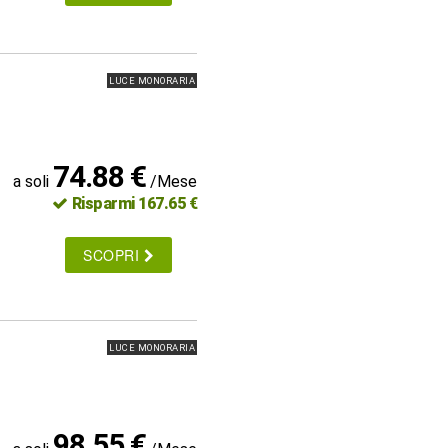
LUCE MONORARIA
74.88 €
a soli
/Mese
Risparmi 167.65 €
SCOPRI
LUCE MONORARIA
98.55 €