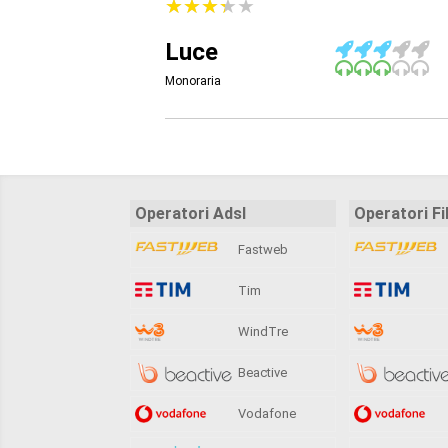
★
★
★
★
★
★
★
★
★
★
Luce
Monoraria
Operatori Adsl
Operatori Fi
Fastweb
Tim
WindTre
Beactive
Vodafone