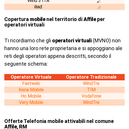
Wind 3 ITA
iliad
Copertura
mobile
nel territorio di
Affile
per
operatori virtuali
Ti ricordiamo che gli
operatori virtuali
(MVNO) non
hanno una loro rete proprietaria e si appoggiano ale
reti degli operatori appena descritti, secondo il
seguente schema:
Operatore Virtuale
Operatore Tradizionale
Fastweb
WindTre
Kena Mobile
TIM
Ho Mobile
Vodafone
Very Mobile
WindTre
Offerte Telefonia mobile attivabili nel comune
Affile, RM