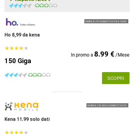
MOBILE LTE CONNETTIVITÀ E VOCE
Ho 8,99 da kena
★
★
★
★
★
★
★
★
★
★
8.99 €
In promo a
/Mese
150 Giga
SCOPRI
MOBILE LTE SOLO CONNETTIVITÀ
Kena 11.99 solo dati
★
★
★
★
★
★
★
★
★
★