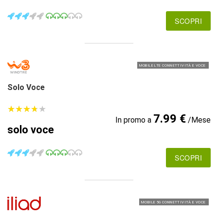
SCOPRI
MOBILE LTE CONNETTIVITÀ E VOCE
Solo Voce
★
★
★
★
★
★
★
★
★
★
7.99 €
In promo a
/Mese
solo voce
SCOPRI
MOBILE 5G CONNETTIVITÀ E VOCE