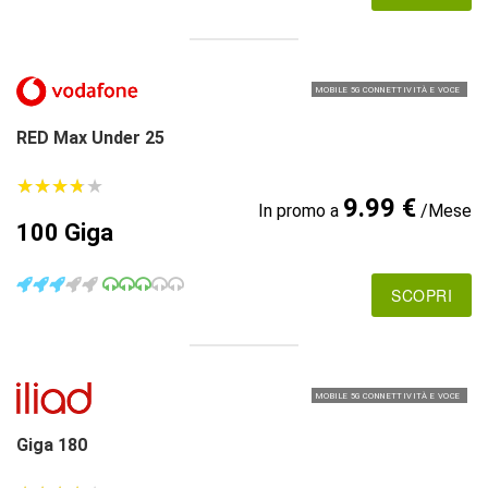
MOBILE 5G CONNETTIVITÀ E VOCE
RED Max Under 25
★
★
★
★
★
★
★
★
★
★
9.99 €
In promo a
/Mese
100 Giga
SCOPRI
MOBILE 5G CONNETTIVITÀ E VOCE
Giga 180