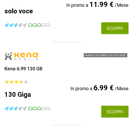
11.99 €
In promo a
/Mese
solo voce
SCOPRI
MOBILE LTE CONNETTIVITÀ E VOCE
Kena 6.99 130 GB
★
★
★
★
★
★
★
★
★
★
6.99 €
In promo a
/Mese
130 Giga
SCOPRI