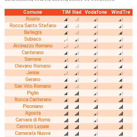
Comune
TIM
Iliad
Vodafone
WindTre
Roiate
Rocca Santo Stefano
Bellegra
Subiaco
Arcinazzo Romano
Canterano
Serrone
Olevano Romano
Jenne
Gerano
San Vito Romano
Piglio
Rocca Canterano
Pisoniano
Agosta
Cervara di Roma
Cerreto Laziale
Camerata Nuova