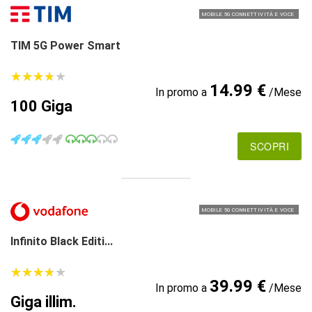
MOBILE 5G CONNETTIVITÀ E VOCE
TIM 5G Power Smart
★
★
★
★
★
★
★
★
★
★
14.99 €
In promo a
/Mese
100 Giga
SCOPRI
MOBILE 5G CONNETTIVITÀ E VOCE
Infinito Black Editi...
★
★
★
★
★
★
★
★
★
★
39.99 €
In promo a
/Mese
Giga illim.