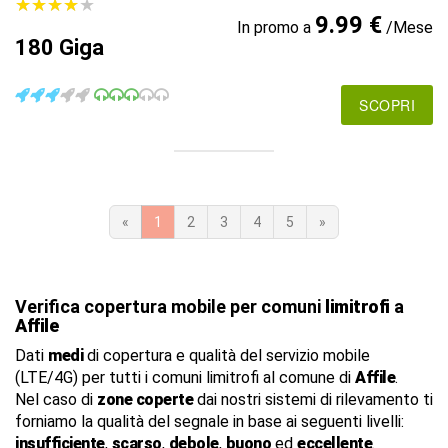
★
★
★
★
★
★
★
★
★
★
9.99 €
In promo a
/Mese
180 Giga
SCOPRI
«
1
2
3
4
5
»
Verifica copertura mobile per comuni
limitrofi
a
Affile
Dati
medi
di copertura e qualità del servizio mobile
(LTE/4G) per tutti i comuni limitrofi al comune di
Affile
.
Nel caso di
zone coperte
dai nostri sistemi di rilevamento ti
forniamo la qualità del segnale in base ai seguenti livelli:
insufficiente
,
scarso
,
debole
,
buono
ed
eccellente
.