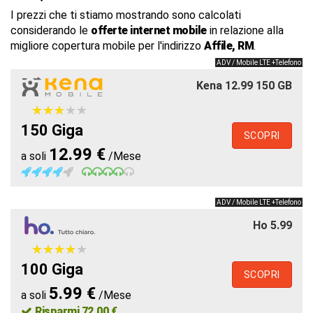
I prezzi che ti stiamo mostrando sono calcolati
considerando le
offerte internet mobile
in relazione alla
migliore copertura mobile per l'indirizzo
Affile, RM
.
ADV / Mobile LTE +Telefono
Kena 12.99 150 GB
★
★
★
★
★
★
★
★
★
★
150 Giga
SCOPRI
12.99 €
a soli
/Mese
ADV / Mobile LTE +Telefono
Ho 5.99
★
★
★
★
★
★
★
★
★
★
100 Giga
SCOPRI
5.99 €
a soli
/Mese
Risparmi 72.00 €