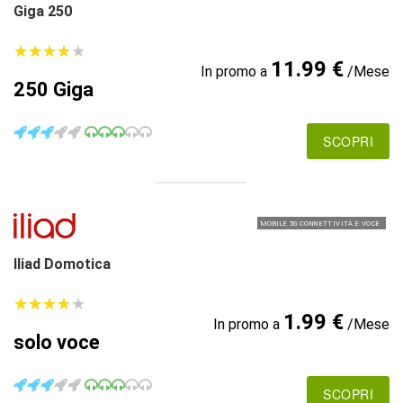
Giga 250
★
★
★
★
★
★
★
★
★
★
11.99 €
In promo a
/Mese
250 Giga
SCOPRI
MOBILE 5G CONNETTIVITÀ E VOCE
Iliad Domotica
★
★
★
★
★
★
★
★
★
★
1.99 €
In promo a
/Mese
solo voce
SCOPRI