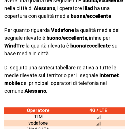
avere una qualità del segnale LTE
buona/eccellente
nella città di
Alessano
, l'operatore
Iliad
ha una
copertura con qualità media
buona/eccellente
Per quanto riguarda
Vodafone
la qualità media del
segnale rilevato è
buono/eccellente
, infine per
WindTre
la qualità rilevata è
buona/eccellente
su
base media in città.
Di seguito una sintesi tabellare relativa a tutte le
medie rilevate sul territorio per il segnale
internet
mobile
dei principali operatori di telefonia nel
comune
Alessano
.
Operatore
4G / LTE
TIM
vodafone