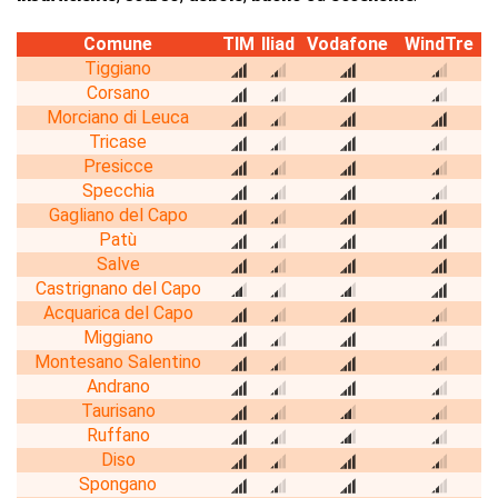
Comune
TIM
Iliad
Vodafone
WindTre
Tiggiano
Corsano
Morciano di Leuca
Tricase
Presicce
Specchia
Gagliano del Capo
Patù
Salve
Castrignano del Capo
Acquarica del Capo
Miggiano
Montesano Salentino
Andrano
Taurisano
Ruffano
Diso
Spongano