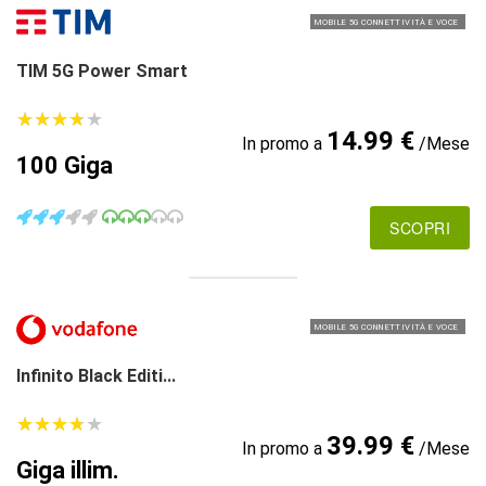
MOBILE 5G CONNETTIVITÀ E VOCE
TIM 5G Power Smart
★
★
★
★
★
★
★
★
★
★
14.99 €
In promo a
/Mese
100 Giga
SCOPRI
MOBILE 5G CONNETTIVITÀ E VOCE
Infinito Black Editi...
★
★
★
★
★
★
★
★
★
★
39.99 €
In promo a
/Mese
Giga illim.