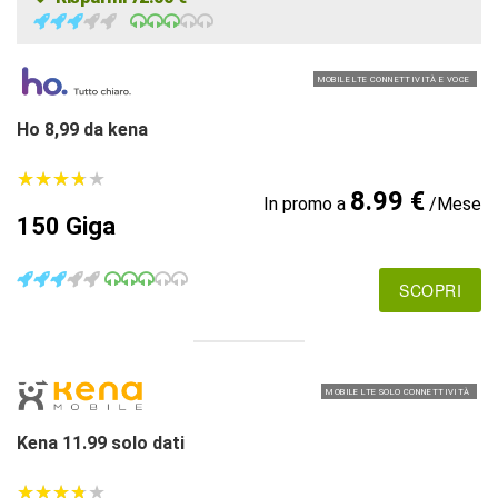
MOBILE LTE CONNETTIVITÀ E VOCE
Ho 8,99 da kena
★
★
★
★
★
★
★
★
★
★
8.99 €
In promo a
/Mese
150 Giga
SCOPRI
MOBILE LTE SOLO CONNETTIVITÀ
Kena 11.99 solo dati
★
★
★
★
★
★
★
★
★
★