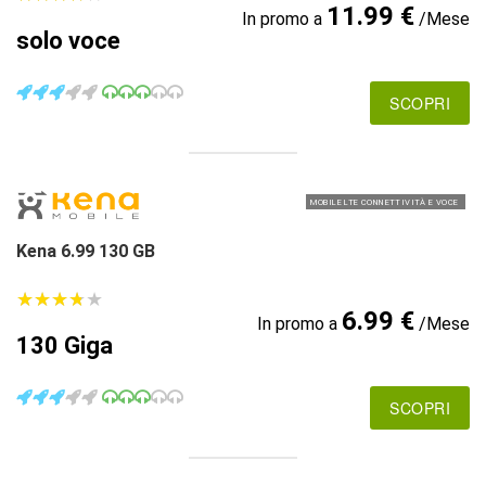
11.99 €
In promo a
/Mese
solo voce
SCOPRI
MOBILE LTE CONNETTIVITÀ E VOCE
Kena 6.99 130 GB
★
★
★
★
★
★
★
★
★
★
6.99 €
In promo a
/Mese
130 Giga
SCOPRI