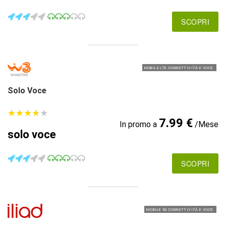
SCOPRI
MOBILE LTE CONNETTIVITÀ E VOCE
Solo Voce
★
★
★
★
★
★
★
★
★
★
7.99 €
In promo a
/Mese
solo voce
SCOPRI
MOBILE 5G CONNETTIVITÀ E VOCE