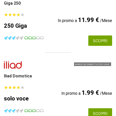
Giga 250
★
★
★
★
★
★
★
★
★
★
11.99 €
In promo a
/Mese
250 Giga
SCOPRI
MOBILE 5G CONNETTIVITÀ E VOCE
Iliad Domotica
★
★
★
★
★
★
★
★
★
★
1.99 €
In promo a
/Mese
solo voce
SCOPRI