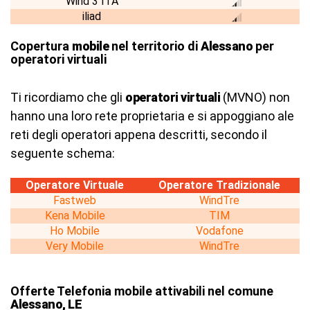
Wind 3 ITA
iliad
Copertura
mobile
nel territorio di
Alessano
per
operatori virtuali
Ti ricordiamo che gli
operatori virtuali
(MVNO) non
hanno una loro rete proprietaria e si appoggiano ale
reti degli operatori appena descritti, secondo il
seguente schema:
Operatore Virtuale
Operatore Tradizionale
Fastweb
WindTre
Kena Mobile
TIM
Ho Mobile
Vodafone
Very Mobile
WindTre
Offerte Telefonia mobile attivabili nel comune
Alessano, LE