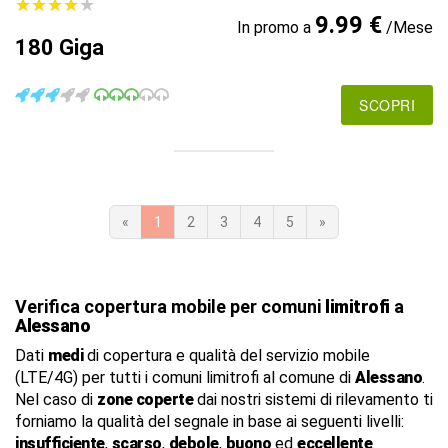
★
★
★
★
★
★
★
★
★
★
9.99 €
In promo a
/Mese
180 Giga
SCOPRI
«
1
2
3
4
5
»
Verifica copertura mobile per comuni
limitrofi
a
Alessano
Dati
medi
di copertura e qualità del servizio mobile
(LTE/4G) per tutti i comuni limitrofi al comune di
Alessano
.
Nel caso di
zone coperte
dai nostri sistemi di rilevamento ti
forniamo la qualità del segnale in base ai seguenti livelli:
insufficiente
,
scarso
,
debole
,
buono
ed
eccellente
.