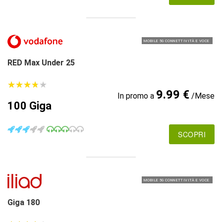
MOBILE 5G CONNETTIVITÀ E VOCE
RED Max Under 25
★
★
★
★
★
★
★
★
★
★
9.99 €
In promo a
/Mese
100 Giga
SCOPRI
MOBILE 5G CONNETTIVITÀ E VOCE
Giga 180