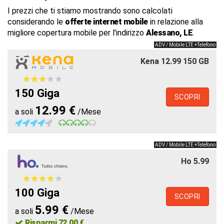
I prezzi che ti stiamo mostrando sono calcolati
considerando le
offerte internet mobile
in relazione alla
migliore copertura mobile per l'indirizzo
Alessano, LE
.
ADV / Mobile LTE +Telefono
Kena 12.99 150 GB
★
★
★
★
★
★
★
★
★
★
150 Giga
SCOPRI
12.99 €
a soli
/Mese
ADV / Mobile LTE +Telefono
Ho 5.99
★
★
★
★
★
★
★
★
★
★
100 Giga
SCOPRI
5.99 €
a soli
/Mese
Risparmi 72.00 €