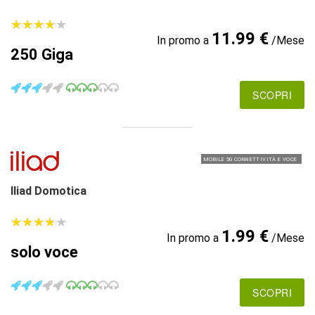
★
★
★
★
★
★
★
★
★
★
11.99 €
In promo a
/Mese
250 Giga
SCOPRI
MOBILE 5G CONNETTIVITÀ E VOCE
Iliad Domotica
★
★
★
★
★
★
★
★
★
★
1.99 €
In promo a
/Mese
solo voce
SCOPRI