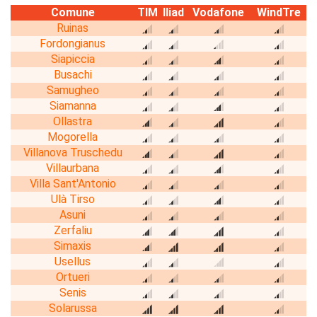
Comune
TIM
Iliad
Vodafone
WindTre
Ruinas
Fordongianus
Siapiccia
Busachi
Samugheo
Siamanna
Ollastra
Mogorella
Villanova Truschedu
Villaurbana
Villa Sant'Antonio
Ulà Tirso
Asuni
Zerfaliu
Simaxis
Usellus
Ortueri
Senis
Solarussa