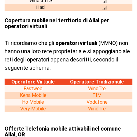
Wind 3 ITA
iliad
Copertura
mobile
nel territorio di
Allai
per
operatori virtuali
Ti ricordiamo che gli
operatori virtuali
(MVNO) non
hanno una loro rete proprietaria e si appoggiano ale
reti degli operatori appena descritti, secondo il
seguente schema:
Operatore Virtuale
Operatore Tradizionale
Fastweb
WindTre
Kena Mobile
TIM
Ho Mobile
Vodafone
Very Mobile
WindTre
Offerte Telefonia mobile attivabili nel comune
Allai, OR