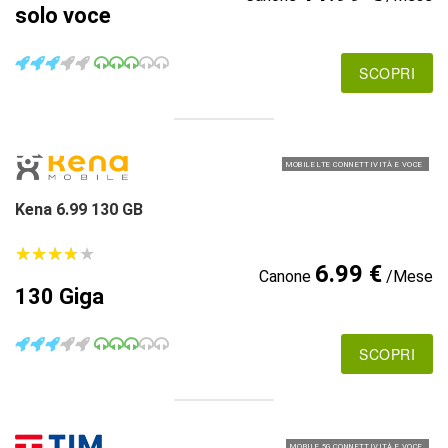
solo voce
SCOPRI
MOBILE LTE CONNETTIVITÀ E VOCE
Kena 6.99 130 GB
★
★
★
★
★
★
★
★
★
★
6.99 €
Canone
/Mese
130 Giga
SCOPRI
MOBILE 5G CONNETTIVITÀ E VOCE