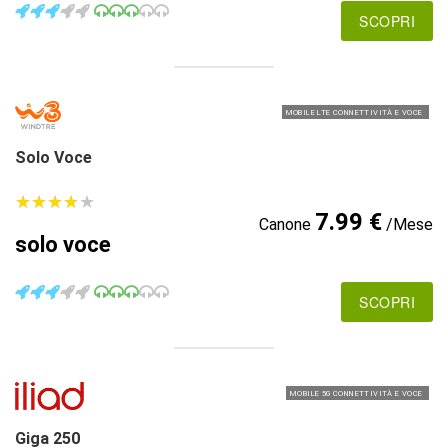
SCOPRI
MOBILE LTE CONNETTIVITÀ E VOCE
Solo Voce
★
★
★
★
★
★
★
★
★
★
7.99 €
Canone
/Mese
solo voce
SCOPRI
MOBILE 5G CONNETTIVITÀ E VOCE
Giga 250