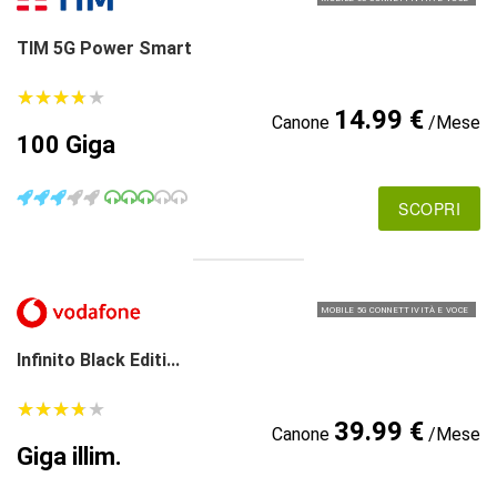
TIM 5G Power Smart
★
★
★
★
★
★
★
★
★
★
14.99 €
Canone
/Mese
100 Giga
SCOPRI
MOBILE 5G CONNETTIVITÀ E VOCE
Infinito Black Editi...
★
★
★
★
★
★
★
★
★
★
39.99 €
Canone
/Mese
Giga illim.