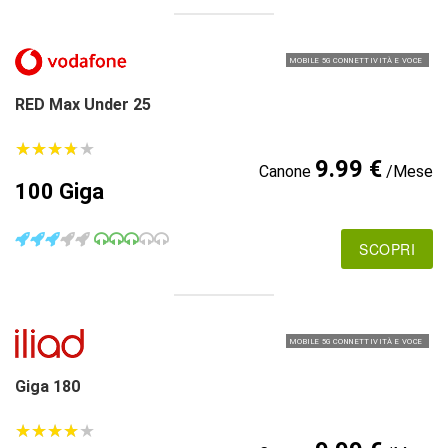
MOBILE 5G CONNETTIVITÀ E VOCE
RED Max Under 25
★
★
★
★
★
★
★
★
★
★
9.99 €
Canone
/Mese
100 Giga
SCOPRI
MOBILE 5G CONNETTIVITÀ E VOCE
Giga 180
★
★
★
★
★
★
★
★
★
★