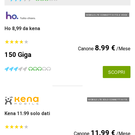
MOBILE LTE CONNETTIVITÀ E VOCE
Ho 8,99 da kena
★
★
★
★
★
★
★
★
★
★
8.99 €
Canone
/Mese
150 Giga
SCOPRI
MOBILE LTE SOLO CONNETTIVITÀ
Kena 11.99 solo dati
★
★
★
★
★
★
★
★
★
★
11.99 €
Canone
/Mese