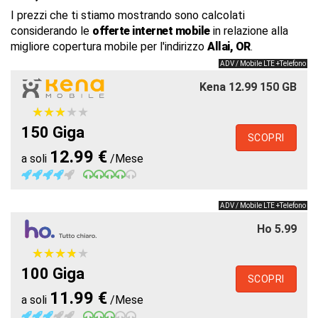
I prezzi che ti stiamo mostrando sono calcolati
considerando le
offerte internet mobile
in relazione alla
migliore copertura mobile per l'indirizzo
Allai, OR
.
ADV / Mobile LTE +Telefono
Kena 12.99 150 GB
★
★
★
★
★
★
★
★
★
★
150 Giga
SCOPRI
12.99 €
a soli
/Mese
ADV / Mobile LTE +Telefono
Ho 5.99
★
★
★
★
★
★
★
★
★
★
100 Giga
SCOPRI
11.99 €
a soli
/Mese