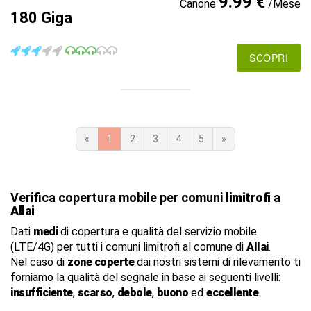
9.99 €
Canone
/Mese
180 Giga
SCOPRI
«
1
2
3
4
5
»
Verifica copertura mobile per comuni
limitrofi
a
Allai
Dati
medi
di copertura e qualità del servizio mobile
(LTE/4G) per tutti i comuni limitrofi al comune di
Allai
.
Nel caso di
zone coperte
dai nostri sistemi di rilevamento ti
forniamo la qualità del segnale in base ai seguenti livelli:
insufficiente
,
scarso
,
debole
,
buono
ed
eccellente
.