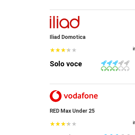
Iliad Domotica
★
★
★
★
★
★
★
★
★
★
Solo voce
RED Max Under 25
★
★
★
★
★
★
★
★
★
★