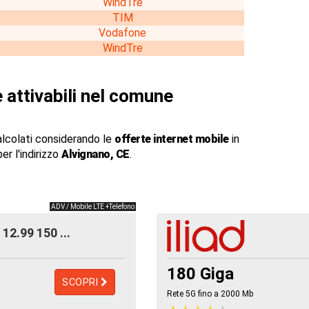
WindTre
TIM
Vodafone
WindTre
 attivabili nel comune
alcolati considerando le
offerte internet mobile
in
er l'indirizzo
Alvignano, CE
.
ADV / Mobile LTE +Telefono
12.99 150 ...
180 Giga
SCOPRI
Rete 5G fino a 2000
Mb