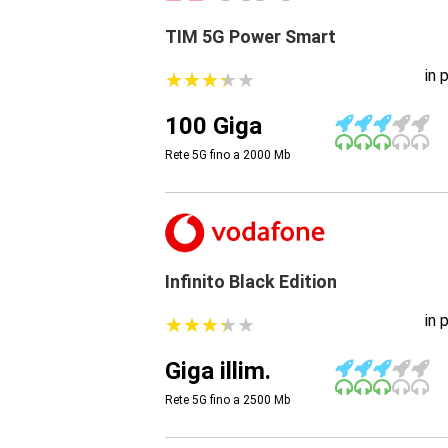
TIM 5G Power Smart
in 
★
★
★
★
★
★
★
★
★
★
100 Giga
Rete 5G fino a 2000
Mb
Infinito Black Edition
in 
★
★
★
★
★
★
★
★
★
★
Giga illim.
Rete 5G fino a 2500
Mb