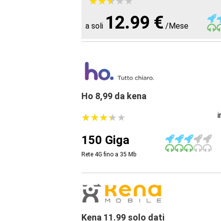
★
★
★
★
★
★
★
★
★
★
12.99 €
a soli
/Mese
Ho 8,99 da kena
★
★
★
★
★
★
★
★
★
★
150 Giga
Rete 4G fino a 35
Mb
Kena 11.99 solo dati