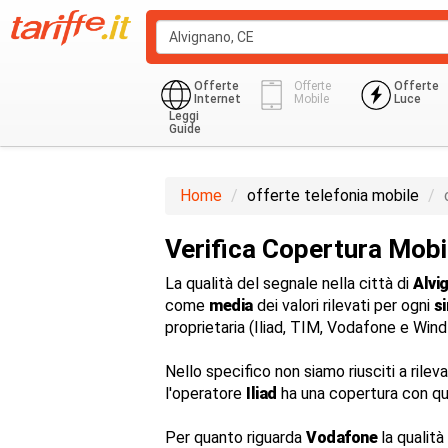
Offerte
Offerte
Offerte
Internet
Mobile
Luce
Leggi
Guide
Home
offerte telefonia mobile
Verifica Copertura Mobi
La qualità del segnale nella città di
Alvi
come
media
dei valori rilevati per ogni
s
proprietaria (Iliad, TIM, Vodafone e Win
Nello specifico non siamo riusciti a rilev
l'operatore
Iliad
ha una copertura con qu
Per quanto riguarda
Vodafone
la qualità