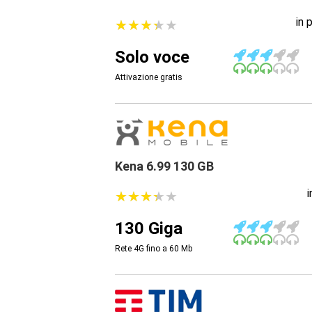
in 
★
★
★
★
★
★
★
★
★
★
Solo voce
Attivazione gratis
Kena 6.99 130 GB
★
★
★
★
★
★
★
★
★
★
130 Giga
Rete 4G fino a 60
Mb