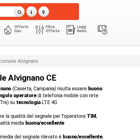
Offerte
Filtra
Leggi
Gas
Offerte
News
comune Alvignano
le Alvignano CE
gnano
(Caserta, Campania) risulta essere
buono
ingolo operatore
di telefonia mobile con rete
dTre) su
tecnologia
LTE 4G
are la qualità del segnale per l'operatore
TIM
,
alità media
buona/eccellente
 media del segnale rilevato è
buono/eccellente
,