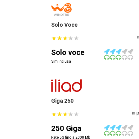
Solo Voce
★
★
★
★
★
★
★
★
★
★
Solo voce
Sim inclusa
Giga 250
in 
★
★
★
★
★
★
★
★
★
★
250 Giga
Rete 5G fino a 2000
Mb