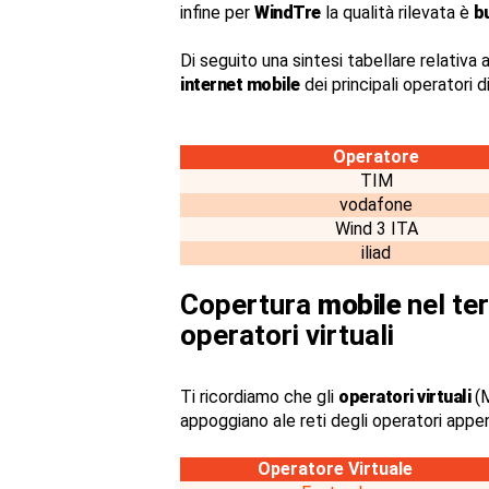
infine per
WindTre
la qualità rilevata è
b
Di seguito una sintesi tabellare relativa a
internet mobile
dei principali operatori 
Operatore
TIM
vodafone
Wind 3 ITA
iliad
Copertura
mobile
nel ter
operatori virtuali
Ti ricordiamo che gli
operatori virtuali
(M
appoggiano ale reti degli operatori appe
Operatore Virtuale