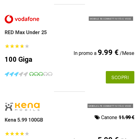
MOBILE 5G CONNETTIVITÀ E VOCE
RED Max Under 25
★
★
★
★
★
★
★
★
★
★
9.99 €
In promo a
/Mese
100 Giga
SCOPRI
MOBILE LTE CONNETTIVITÀ E VOCE
Canone
11.99 €
Kena 5.99 100GB
★
★
★
★
★
★
★
★
★
★