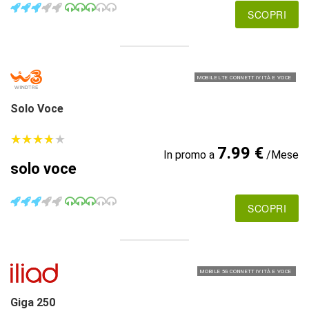
SCOPRI
MOBILE LTE CONNETTIVITÀ E VOCE
Solo Voce
★
★
★
★
★
★
★
★
★
★
7.99 €
In promo a
/Mese
solo voce
SCOPRI
MOBILE 5G CONNETTIVITÀ E VOCE
Giga 250