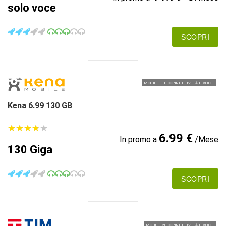
solo voce
SCOPRI
MOBILE LTE CONNETTIVITÀ E VOCE
Kena 6.99 130 GB
★
★
★
★
★
★
★
★
★
★
6.99 €
In promo a
/Mese
130 Giga
SCOPRI
MOBILE 5G CONNETTIVITÀ E VOCE