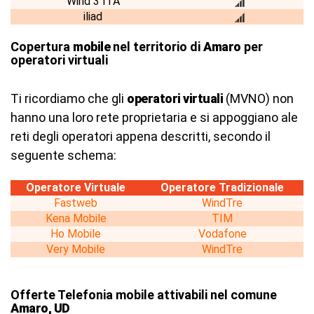
Wind 3 ITA
iliad
Copertura
mobile
nel territorio di
Amaro
per
operatori virtuali
Ti ricordiamo che gli
operatori virtuali
(MVNO) non
hanno una loro rete proprietaria e si appoggiano ale
reti degli operatori appena descritti, secondo il
seguente schema:
Operatore Virtuale
Operatore Tradizionale
Fastweb
WindTre
Kena Mobile
TIM
Ho Mobile
Vodafone
Very Mobile
WindTre
Offerte Telefonia mobile attivabili nel comune
Amaro, UD