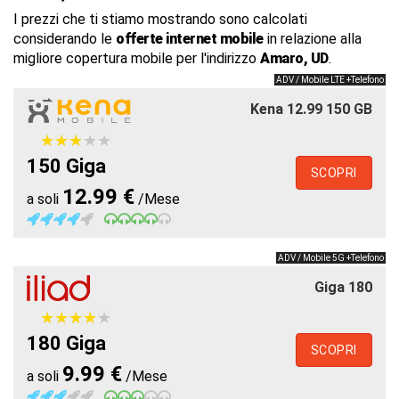
I prezzi che ti stiamo mostrando sono calcolati
considerando le
offerte internet mobile
in relazione alla
migliore copertura mobile per l'indirizzo
Amaro, UD
.
ADV / Mobile LTE +Telefono
Kena 12.99 150 GB
★
★
★
★
★
★
★
★
★
★
150 Giga
SCOPRI
12.99 €
a soli
/Mese
ADV / Mobile 5G +Telefono
Giga 180
★
★
★
★
★
★
★
★
★
★
180 Giga
SCOPRI
9.99 €
a soli
/Mese