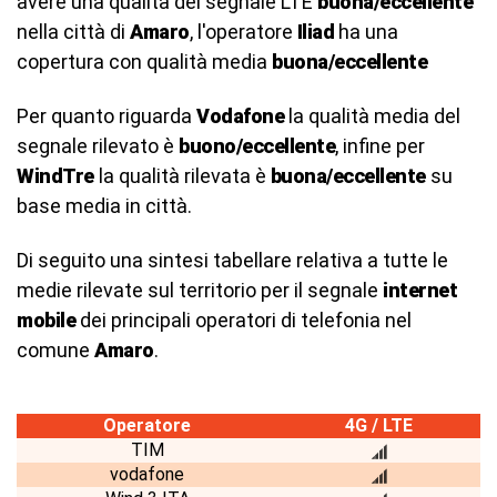
avere una qualità del segnale LTE
buona/eccellente
nella città di
Amaro
, l'operatore
Iliad
ha una
copertura con qualità media
buona/eccellente
Per quanto riguarda
Vodafone
la qualità media del
segnale rilevato è
buono/eccellente
, infine per
WindTre
la qualità rilevata è
buona/eccellente
su
base media in città.
Di seguito una sintesi tabellare relativa a tutte le
medie rilevate sul territorio per il segnale
internet
mobile
dei principali operatori di telefonia nel
comune
Amaro
.
Operatore
4G / LTE
TIM
vodafone