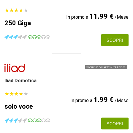
★
★
★
★
★
★
★
★
★
★
11.99 €
In promo a
/Mese
250 Giga
SCOPRI
MOBILE 5G CONNETTIVITÀ E VOCE
Iliad Domotica
★
★
★
★
★
★
★
★
★
★
1.99 €
In promo a
/Mese
solo voce
SCOPRI