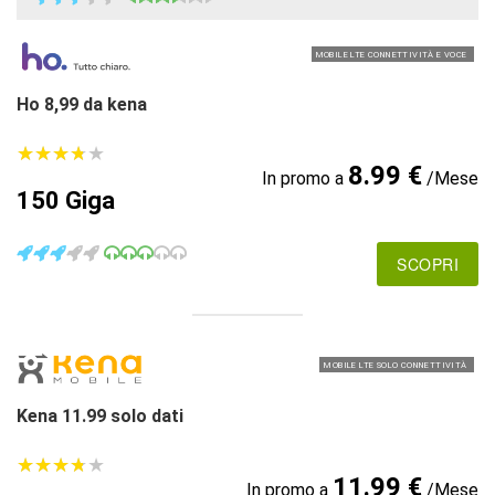
MOBILE LTE CONNETTIVITÀ E VOCE
Ho 8,99 da kena
★
★
★
★
★
★
★
★
★
★
8.99 €
In promo a
/Mese
150 Giga
SCOPRI
MOBILE LTE SOLO CONNETTIVITÀ
Kena 11.99 solo dati
★
★
★
★
★
★
★
★
★
★
11.99 €
In promo a
/Mese