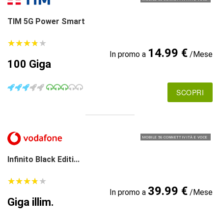
TIM 5G Power Smart
★
★
★
★
★
★
★
★
★
★
14.99 €
In promo a
/Mese
100 Giga
SCOPRI
MOBILE 5G CONNETTIVITÀ E VOCE
Infinito Black Editi...
★
★
★
★
★
★
★
★
★
★
39.99 €
In promo a
/Mese
Giga illim.