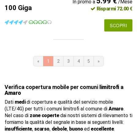
5.99 €
In promo a
/Mese
100 Giga
Risparmi 72.00 €
SCOPRI
«
1
2
3
4
5
»
Verifica copertura mobile per comuni
limitrofi
a
Amaro
Dati
medi
di copertura e qualità del servizio mobile
(LTE/4G) per tutti i comuni limitrofi al comune di
Amaro
.
Nel caso di
zone coperte
dai nostri sistemi di rilevamento ti
forniamo la qualità del segnale in base ai seguenti livelli:
insufficiente
,
scarso
,
debole
,
buono
ed
eccellente
.