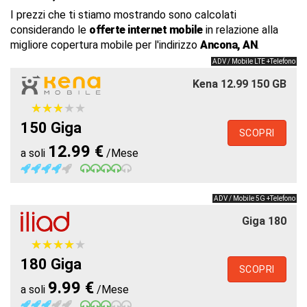
I prezzi che ti stiamo mostrando sono calcolati
considerando le
offerte internet mobile
in relazione alla
migliore copertura mobile per l'indirizzo
Ancona, AN
.
ADV / Mobile LTE +Telefono
Kena 12.99 150 GB
★
★
★
★
★
★
★
★
★
★
150 Giga
SCOPRI
12.99 €
a soli
/Mese
ADV / Mobile 5G +Telefono
Giga 180
★
★
★
★
★
★
★
★
★
★
180 Giga
SCOPRI
9.99 €
a soli
/Mese