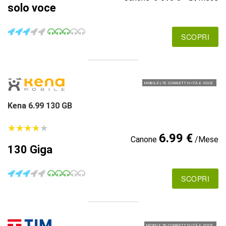
solo voce
SCOPRI
MOBILE LTE CONNETTIVITÀ E VOCE
Kena 6.99 130 GB
★
★
★
★
★
★
★
★
★
★
6.99 €
Canone
/Mese
130 Giga
SCOPRI
MOBILE 5G CONNETTIVITÀ E VOCE