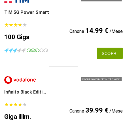
TIM 5G Power Smart
★
★
★
★
★
★
★
★
★
★
14.99 €
Canone
/Mese
100 Giga
SCOPRI
MOBILE 5G CONNETTIVITÀ E VOCE
Infinito Black Editi...
★
★
★
★
★
★
★
★
★
★
39.99 €
Canone
/Mese
Giga illim.