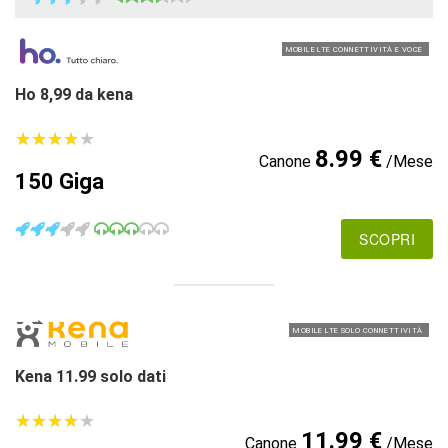
MOBILE LTE CONNETTIVITÀ E VOCE
Ho 8,99 da kena
★
★
★
★
★
★
★
★
★
★
8.99 €
Canone
/Mese
150 Giga
SCOPRI
MOBILE LTE SOLO CONNETTIVITÀ
Kena 11.99 solo dati
★
★
★
★
★
★
★
★
★
★
11.99 €
Canone
/Mese