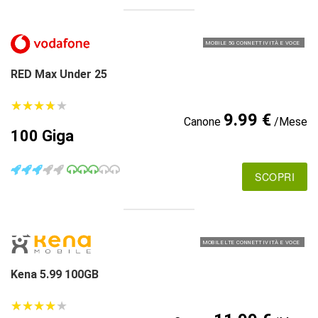
MOBILE 5G CONNETTIVITÀ E VOCE
RED Max Under 25
★
★
★
★
★
★
★
★
★
★
9.99 €
Canone
/Mese
100 Giga
SCOPRI
MOBILE LTE CONNETTIVITÀ E VOCE
Kena 5.99 100GB
★
★
★
★
★
★
★
★
★
★