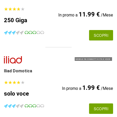
★
★
★
★
★
★
★
★
★
★
11.99 €
In promo a
/Mese
250 Giga
SCOPRI
MOBILE 5G CONNETTIVITÀ E VOCE
Iliad Domotica
★
★
★
★
★
★
★
★
★
★
1.99 €
In promo a
/Mese
solo voce
SCOPRI