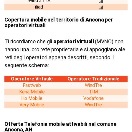
Wind 3 ITA
iliad
Copertura
mobile
nel territorio di
Ancona
per
operatori virtuali
Ti ricordiamo che gli
operatori virtuali
(MVNO) non
hanno una loro rete proprietaria e si appoggiano ale
reti degli operatori appena descritti, secondo il
seguente schema:
Operatore Virtuale
Operatore Tradizionale
Fastweb
WindTre
Kena Mobile
TIM
Ho Mobile
Vodafone
Very Mobile
WindTre
Offerte Telefonia mobile attivabili nel comune
Ancona, AN