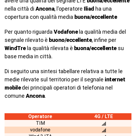
avere una qualità del segnale LTE
buona/eccellente
nella città di
Ancona
, l'operatore
Iliad
ha una
copertura con qualità media
buona/eccellente
Per quanto riguarda
Vodafone
la qualità media del
segnale rilevato è
buono/eccellente
, infine per
WindTre
la qualità rilevata è
buona/eccellente
su
base media in città.
Di seguito una sintesi tabellare relativa a tutte le
medie rilevate sul territorio per il segnale
internet
mobile
dei principali operatori di telefonia nel
comune
Ancona
.
Operatore
4G / LTE
TIM
vodafone