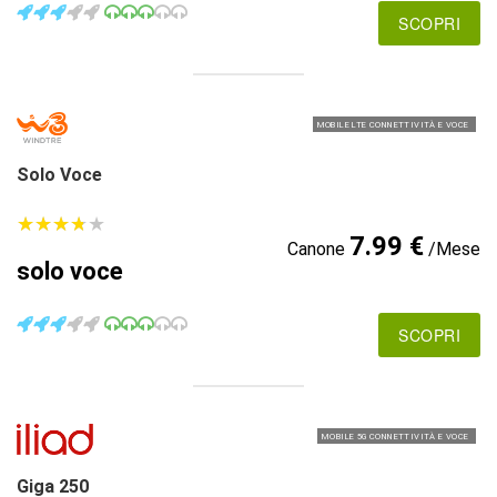
SCOPRI
MOBILE LTE CONNETTIVITÀ E VOCE
Solo Voce
★
★
★
★
★
★
★
★
★
★
7.99 €
Canone
/Mese
solo voce
SCOPRI
MOBILE 5G CONNETTIVITÀ E VOCE
Giga 250