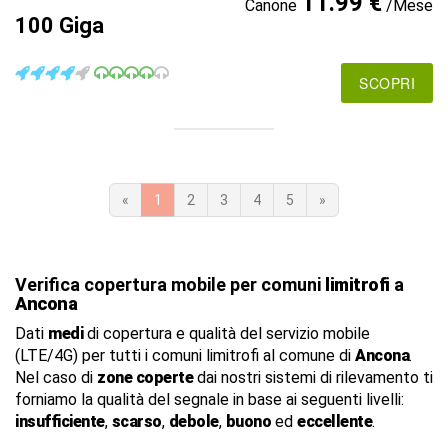
11.99 €
Canone
/Mese
100 Giga
SCOPRI
«
1
2
3
4
5
»
Verifica copertura mobile per comuni
limitrofi
a
Ancona
Dati
medi
di copertura e qualità del servizio mobile
(LTE/4G) per tutti i comuni limitrofi al comune di
Ancona
.
Nel caso di
zone coperte
dai nostri sistemi di rilevamento ti
forniamo la qualità del segnale in base ai seguenti livelli:
insufficiente
,
scarso
,
debole
,
buono
ed
eccellente
.