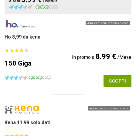
a soli
/Mese
MOBILE LTE CONNETTIVITÀ E VOCE
Ho 8,99 da kena
★
★
★
★
★
★
★
★
★
★
8.99 €
In promo a
/Mese
150 Giga
SCOPRI
MOBILE LTE SOLO CONNETTIVITÀ
Kena 11.99 solo dati
★
★
★
★
★
★
★
★
★
★