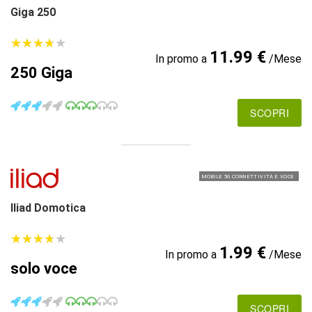
Giga 250
★
★
★
★
★
★
★
★
★
★
11.99 €
In promo a
/Mese
250 Giga
SCOPRI
MOBILE 5G CONNETTIVITÀ E VOCE
Iliad Domotica
★
★
★
★
★
★
★
★
★
★
1.99 €
In promo a
/Mese
solo voce
SCOPRI