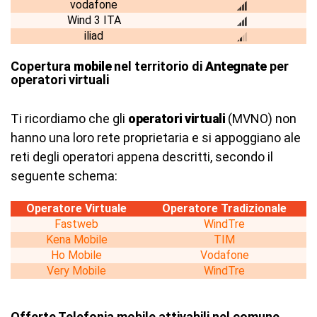
vodafone
Wind 3 ITA
iliad
Copertura
mobile
nel territorio di
Antegnate
per
operatori virtuali
Ti ricordiamo che gli
operatori virtuali
(MVNO) non
hanno una loro rete proprietaria e si appoggiano ale
reti degli operatori appena descritti, secondo il
seguente schema:
Operatore Virtuale
Operatore Tradizionale
Fastweb
WindTre
Kena Mobile
TIM
Ho Mobile
Vodafone
Very Mobile
WindTre
Offerte Telefonia mobile attivabili nel comune