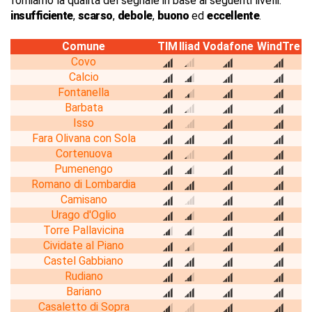
forniamo la qualità del segnale in base ai seguenti livelli:
insufficiente
,
scarso
,
debole
,
buono
ed
eccellente
.
Comune
TIM
Iliad
Vodafone
WindTre
Covo
Calcio
Fontanella
Barbata
Isso
Fara Olivana con Sola
Cortenuova
Pumenengo
Romano di Lombardia
Camisano
Urago d'Oglio
Torre Pallavicina
Cividate al Piano
Castel Gabbiano
Rudiano
Bariano
Casaletto di Sopra