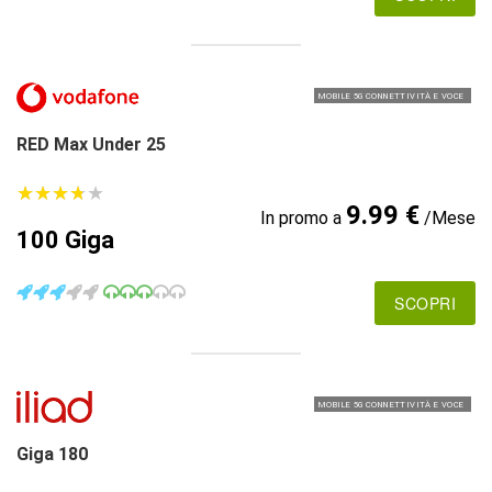
MOBILE 5G CONNETTIVITÀ E VOCE
RED Max Under 25
★
★
★
★
★
★
★
★
★
★
9.99 €
In promo a
/Mese
100 Giga
SCOPRI
MOBILE 5G CONNETTIVITÀ E VOCE
Giga 180