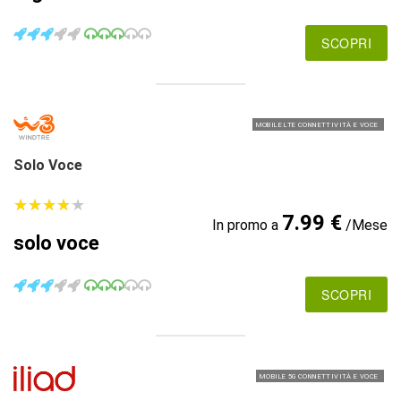
SCOPRI
MOBILE LTE CONNETTIVITÀ E VOCE
Solo Voce
★
★
★
★
★
★
★
★
★
★
7.99 €
In promo a
/Mese
solo voce
SCOPRI
MOBILE 5G CONNETTIVITÀ E VOCE