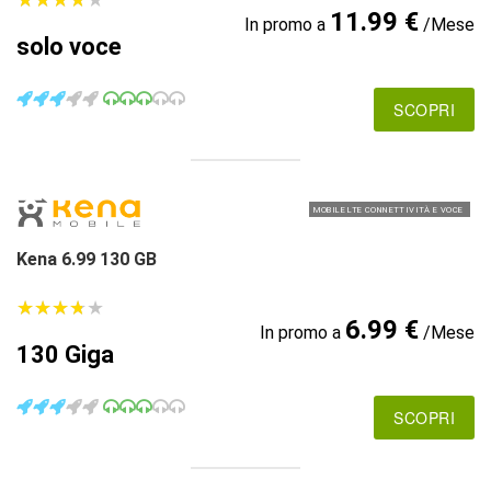
11.99 €
In promo a
/Mese
solo voce
SCOPRI
MOBILE LTE CONNETTIVITÀ E VOCE
Kena 6.99 130 GB
★
★
★
★
★
★
★
★
★
★
6.99 €
In promo a
/Mese
130 Giga
SCOPRI