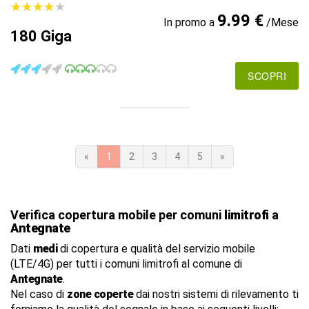
★
★
★
★
★
★
★
★
★
★
9.99 €
In promo a
/Mese
180 Giga
SCOPRI
«
1
2
3
4
5
»
Verifica copertura mobile per comuni
limitrofi
a
Antegnate
Dati
medi
di copertura e qualità del servizio mobile
(LTE/4G) per tutti i comuni limitrofi al comune di
Antegnate
.
Nel caso di
zone coperte
dai nostri sistemi di rilevamento ti