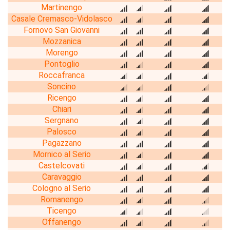
Martinengo
Casale Cremasco-Vidolasco
Fornovo San Giovanni
Mozzanica
Morengo
Pontoglio
Roccafranca
Soncino
Ricengo
Chiari
Sergnano
Palosco
Pagazzano
Mornico al Serio
Castelcovati
Caravaggio
Cologno al Serio
Romanengo
Ticengo
Offanengo