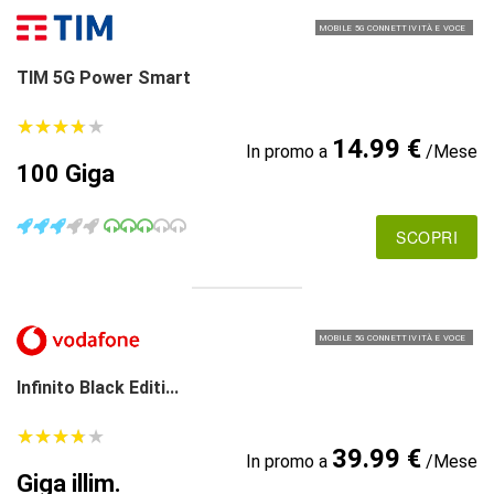
MOBILE 5G CONNETTIVITÀ E VOCE
TIM 5G Power Smart
★
★
★
★
★
★
★
★
★
★
14.99 €
In promo a
/Mese
100 Giga
SCOPRI
MOBILE 5G CONNETTIVITÀ E VOCE
Infinito Black Editi...
★
★
★
★
★
★
★
★
★
★
39.99 €
In promo a
/Mese
Giga illim.