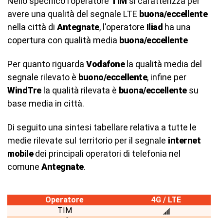
Nello specifico l'operatore
TIM
si caratterizza per
avere una qualità del segnale LTE
buona/eccellente
nella città di
Antegnate
, l'operatore
Iliad
ha una
copertura con qualità media
buona/eccellente
Per quanto riguarda
Vodafone
la qualità media del
segnale rilevato è
buono/eccellente
, infine per
WindTre
la qualità rilevata è
buona/eccellente
su
base media in città.
Di seguito una sintesi tabellare relativa a tutte le
medie rilevate sul territorio per il segnale
internet
mobile
dei principali operatori di telefonia nel
comune
Antegnate
.
Operatore
4G / LTE
TIM