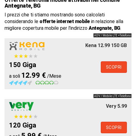
Antegnate, BG
I prezzi che ti stiamo mostrando sono calcolati
considerando le
offerte internet mobile
in relazione alla
migliore copertura mobile per l'indirizzo
Antegnate, BG
.
ADV / Mobile LTE +Telefono
Kena 12.99 150 GB
★
★
★
★
★
★
★
★
★
★
150 Giga
SCOPRI
12.99 €
a soli
/Mese
ADV / Mobile LTE +Telefono
Very 5.99
★
★
★
★
★
★
★
★
★
★
120 Giga
SCOPRI
5.99 €