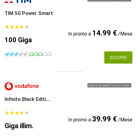
TIM 5G Power Smart
★
★
★
★
★
★
★
★
★
★
14.99 €
In promo a
/Mese
100 Giga
SCOPRI
MOBILE 5G CONNETTIVITÀ E VOCE
Infinito Black Editi...
★
★
★
★
★
★
★
★
★
★
39.99 €
In promo a
/Mese
Giga illim.