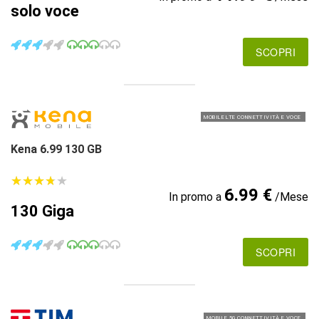
solo voce
SCOPRI
MOBILE LTE CONNETTIVITÀ E VOCE
Kena 6.99 130 GB
★
★
★
★
★
★
★
★
★
★
6.99 €
In promo a
/Mese
130 Giga
SCOPRI
MOBILE 5G CONNETTIVITÀ E VOCE