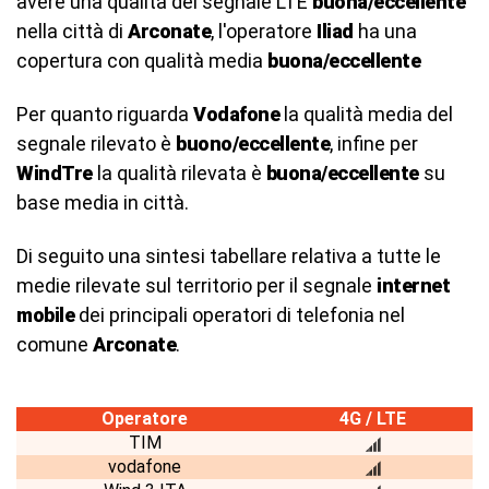
avere una qualità del segnale LTE
buona/eccellente
nella città di
Arconate
, l'operatore
Iliad
ha una
copertura con qualità media
buona/eccellente
Per quanto riguarda
Vodafone
la qualità media del
segnale rilevato è
buono/eccellente
, infine per
WindTre
la qualità rilevata è
buona/eccellente
su
base media in città.
Di seguito una sintesi tabellare relativa a tutte le
medie rilevate sul territorio per il segnale
internet
mobile
dei principali operatori di telefonia nel
comune
Arconate
.
Operatore
4G / LTE
TIM
vodafone