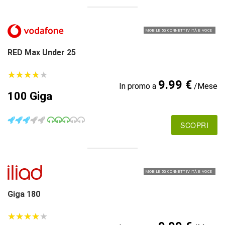
MOBILE 5G CONNETTIVITÀ E VOCE
RED Max Under 25
★
★
★
★
★
★
★
★
★
★
9.99 €
In promo a
/Mese
100 Giga
SCOPRI
MOBILE 5G CONNETTIVITÀ E VOCE
Giga 180
★
★
★
★
★
★
★
★
★
★