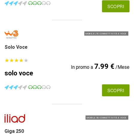
SCOPRI
MOBILE LTE CONNETTIVITÀ E VOCE
Solo Voce
★
★
★
★
★
★
★
★
★
★
7.99 €
In promo a
/Mese
solo voce
SCOPRI
MOBILE 5G CONNETTIVITÀ E VOCE
Giga 250