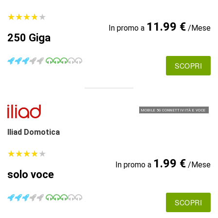
★
★
★
★
★
★
★
★
★
★
11.99 €
In promo a
/Mese
250 Giga
SCOPRI
MOBILE 5G CONNETTIVITÀ E VOCE
Iliad Domotica
★
★
★
★
★
★
★
★
★
★
1.99 €
In promo a
/Mese
solo voce
SCOPRI