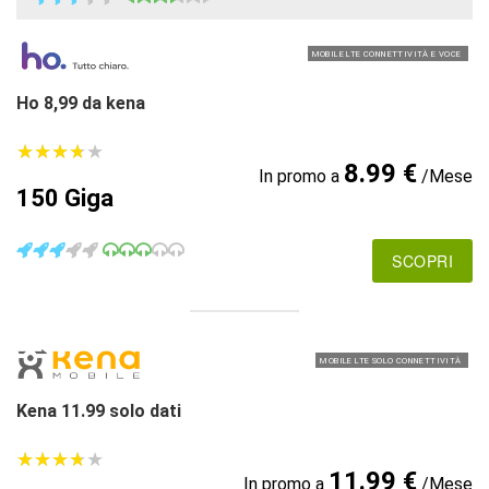
MOBILE LTE CONNETTIVITÀ E VOCE
Ho 8,99 da kena
★
★
★
★
★
★
★
★
★
★
8.99 €
In promo a
/Mese
150 Giga
SCOPRI
MOBILE LTE SOLO CONNETTIVITÀ
Kena 11.99 solo dati
★
★
★
★
★
★
★
★
★
★
11.99 €
In promo a
/Mese