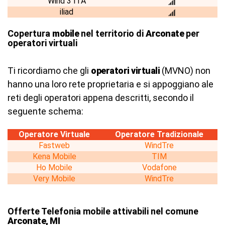
Wind 3 ITA
iliad
Copertura
mobile
nel territorio di
Arconate
per
operatori virtuali
Ti ricordiamo che gli
operatori virtuali
(MVNO) non
hanno una loro rete proprietaria e si appoggiano ale
reti degli operatori appena descritti, secondo il
seguente schema:
Operatore Virtuale
Operatore Tradizionale
Fastweb
WindTre
Kena Mobile
TIM
Ho Mobile
Vodafone
Very Mobile
WindTre
Offerte Telefonia mobile attivabili nel comune
Arconate, MI