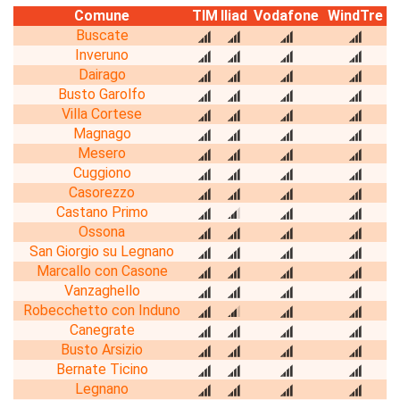
Comune
TIM
Iliad
Vodafone
WindTre
Buscate
Inveruno
Dairago
Busto Garolfo
Villa Cortese
Magnago
Mesero
Cuggiono
Casorezzo
Castano Primo
Ossona
San Giorgio su Legnano
Marcallo con Casone
Vanzaghello
Robecchetto con Induno
Canegrate
Busto Arsizio
Bernate Ticino
Legnano