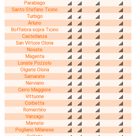
Parabiago
Santo Stefano Ticino
Turbigo
Arluno
Boffalora sopra Ticino
Castellanza
San Vittore Olona
Nosate
Magenta
Lonate Pozzolo
Olgiate Olona
Samarate
Nerviano
Cerro Maggiore
Vittuone
Corbetta
Romentino
Vanzago
Marnate
Pogliano Milanese