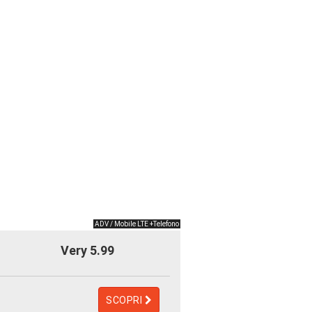
ADV / Mobile LTE +Telefono
Very 5.99
SCOPRI