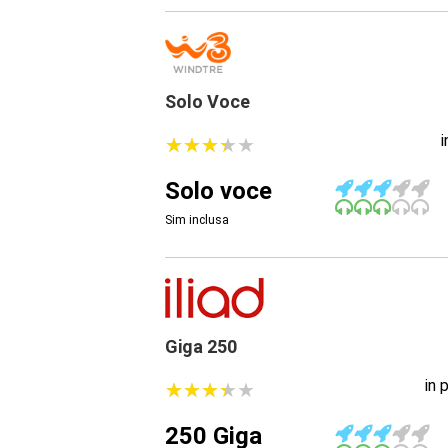
Solo Voce
★
★
★
★
★
★
★
★
★
★
Solo voce
Sim inclusa
Giga 250
in 
★
★
★
★
★
★
★
★
★
★
250 Giga