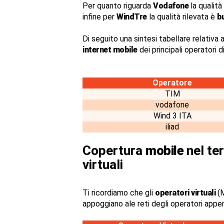
Per quanto riguarda
Vodafone
la qualità
infine per
WindTre
la qualità rilevata è
b
Di seguito una sintesi tabellare relativa a
internet mobile
dei principali operatori 
Operatore
TIM
vodafone
Wind 3 ITA
iliad
Copertura
mobile
nel ter
virtuali
Ti ricordiamo che gli
operatori virtuali
(M
appoggiano ale reti degli operatori appe