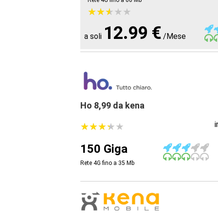
Rete 4G fino a 60
Mb
★
★
★
★
★
★
★
★
★
★
12.99 €
a soli
/Mese
Ho 8,99 da kena
★
★
★
★
★
★
★
★
★
★
150 Giga
Rete 4G fino a 35
Mb