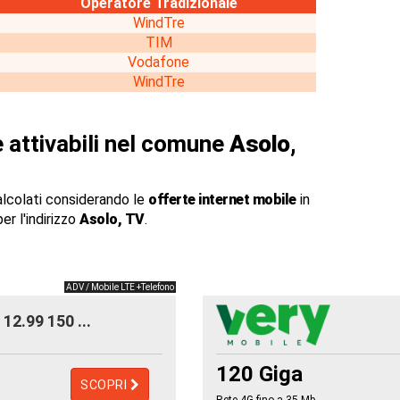
Operatore Tradizionale
WindTre
TIM
Vodafone
WindTre
 attivabili nel comune
Asolo,
alcolati considerando le
offerte internet mobile
in
er l'indirizzo
Asolo, TV
.
ADV / Mobile LTE +Telefono
12.99 150 ...
120 Giga
SCOPRI