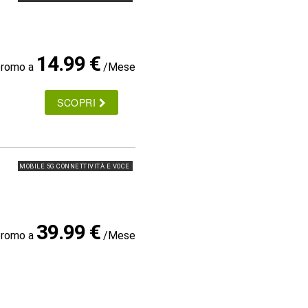
14.99 €
promo a
/Mese
SCOPRI
MOBILE 5G CONNETTIVITÀ E VOCE
39.99 €
promo a
/Mese