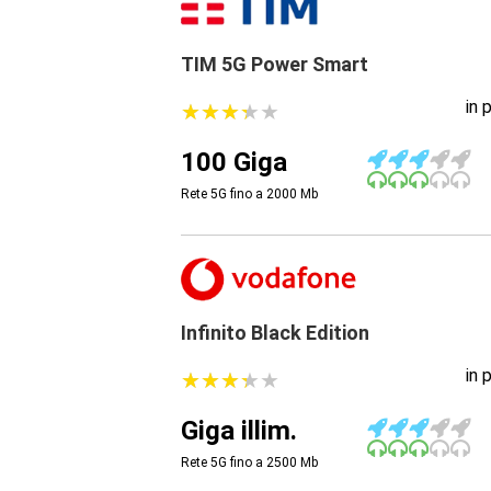
TIM 5G Power Smart
in 
★
★
★
★
★
★
★
★
★
★
100 Giga
Rete 5G fino a 2000
Mb
Infinito Black Edition
in 
★
★
★
★
★
★
★
★
★
★
Giga illim.
Rete 5G fino a 2500
Mb