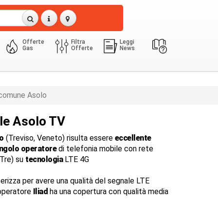
Offerte
Filtra
Leggi
Gas
Offerte
News
comune Asolo
le Asolo TV
o
(Treviso, Veneto) risulta essere
eccellente
ingolo operatore
di telefonia mobile con rete
dTre) su
tecnologia
LTE 4G
terizza per avere una qualità del segnale LTE
'operatore
Iliad
ha una copertura con qualità media