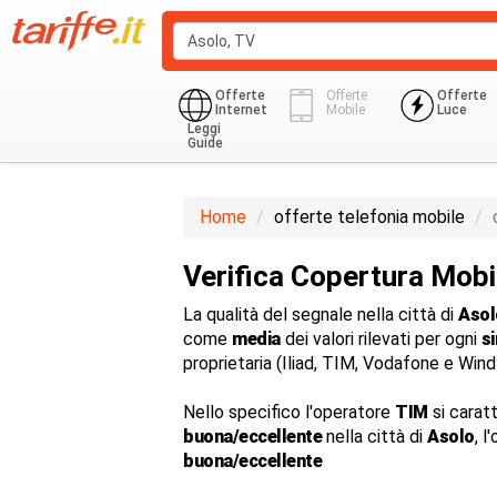
Offerte
Offerte
Offerte
Internet
Mobile
Luce
Leggi
Guide
Home
offerte telefonia mobile
Verifica Copertura Mobi
La qualità del segnale nella città di
Asol
come
media
dei valori rilevati per ogni
s
proprietaria (Iliad, TIM, Vodafone e Win
Nello specifico l'operatore
TIM
si carat
buona/eccellente
nella città di
Asolo
, l
buona/eccellente