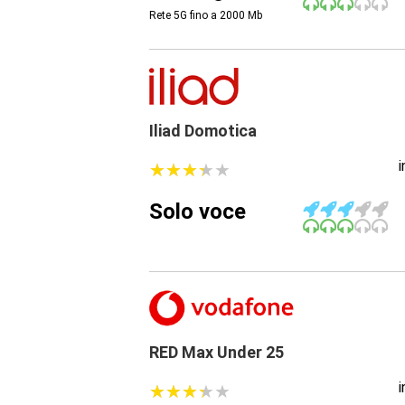
Rete 5G fino a 2000
Mb
Iliad Domotica
★
★
★
★
★
★
★
★
★
★
Solo voce
RED Max Under 25
★
★
★
★
★
★
★
★
★
★