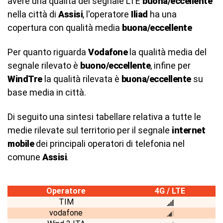
avere una qualità del segnale LTE
buona/eccellente
nella città di
Assisi
, l'operatore
Iliad
ha una
copertura con qualità media
buona/eccellente
Per quanto riguarda
Vodafone
la qualità media del
segnale rilevato è
buono/eccellente
, infine per
WindTre
la qualità rilevata è
buona/eccellente
su
base media in città.
Di seguito una sintesi tabellare relativa a tutte le
medie rilevate sul territorio per il segnale
internet
mobile
dei principali operatori di telefonia nel
comune
Assisi
.
Operatore
4G / LTE
TIM
vodafone