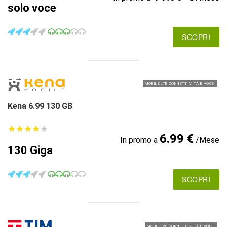
solo voce
SCOPRI
MOBILE LTE CONNETTIVITÀ E VOCE
Kena 6.99 130 GB
★
★
★
★
★
★
★
★
★
★
6.99 €
In promo a
/Mese
130 Giga
SCOPRI
MOBILE 5G CONNETTIVITÀ E VOCE