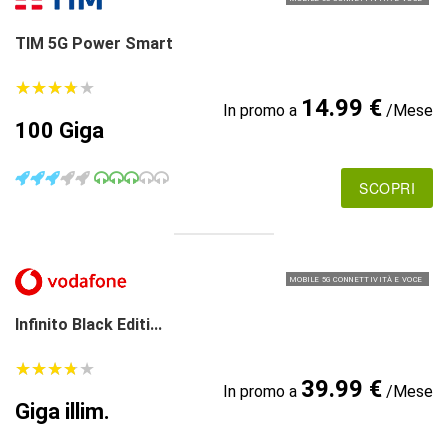
TIM 5G Power Smart
★
★
★
★
★
★
★
★
★
★
14.99 €
In promo a
/Mese
100 Giga
SCOPRI
MOBILE 5G CONNETTIVITÀ E VOCE
Infinito Black Editi...
★
★
★
★
★
★
★
★
★
★
39.99 €
In promo a
/Mese
Giga illim.