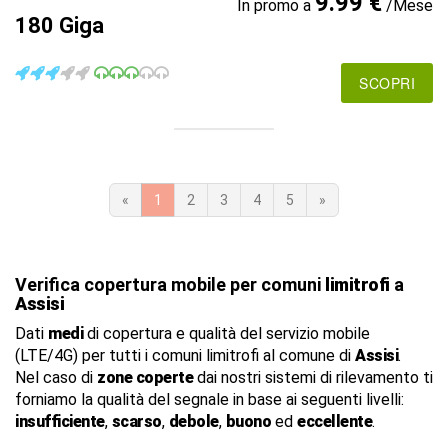
9.99 €
In promo a
/Mese
180 Giga
SCOPRI
«
1
2
3
4
5
»
Verifica copertura mobile per comuni
limitrofi
a
Assisi
Dati
medi
di copertura e qualità del servizio mobile
(LTE/4G) per tutti i comuni limitrofi al comune di
Assisi
.
Nel caso di
zone coperte
dai nostri sistemi di rilevamento ti
forniamo la qualità del segnale in base ai seguenti livelli:
insufficiente
,
scarso
,
debole
,
buono
ed
eccellente
.