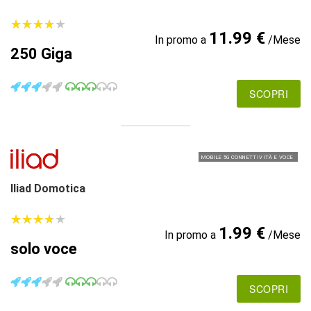
★
★
★
★
★
★
★
★
★
★
11.99 €
In promo a
/Mese
250 Giga
SCOPRI
MOBILE 5G CONNETTIVITÀ E VOCE
Iliad Domotica
★
★
★
★
★
★
★
★
★
★
1.99 €
In promo a
/Mese
solo voce
SCOPRI