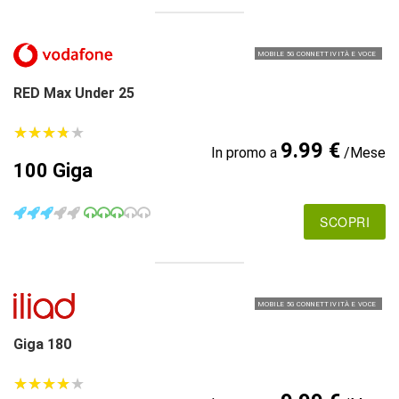
MOBILE 5G CONNETTIVITÀ E VOCE
RED Max Under 25
★
★
★
★
★
★
★
★
★
★
9.99 €
In promo a
/Mese
100 Giga
SCOPRI
MOBILE 5G CONNETTIVITÀ E VOCE
Giga 180
★
★
★
★
★
★
★
★
★
★