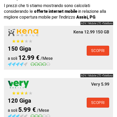
I prezzi che ti stiamo mostrando sono calcolati
considerando le
offerte internet mobile
in relazione alla
migliore copertura mobile per l'indirizzo
Assisi, PG
.
ADV / Mobile LTE +Telefono
Kena 12.99 150 GB
★
★
★
★
★
★
★
★
★
★
150 Giga
SCOPRI
12.99 €
a soli
/Mese
ADV / Mobile LTE +Telefono
Very 5.99
★
★
★
★
★
★
★
★
★
★
120 Giga
SCOPRI
5.99 €
a soli
/Mese