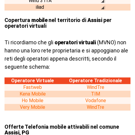
Wind 3 ITA
iliad
Copertura
mobile
nel territorio di
Assisi
per
operatori virtuali
Ti ricordiamo che gli
operatori virtuali
(MVNO) non
hanno una loro rete proprietaria e si appoggiano ale
reti degli operatori appena descritti, secondo il
seguente schema:
Operatore Virtuale
Operatore Tradizionale
Fastweb
WindTre
Kena Mobile
TIM
Ho Mobile
Vodafone
Very Mobile
WindTre
Offerte Telefonia mobile attivabili nel comune
Assisi, PG