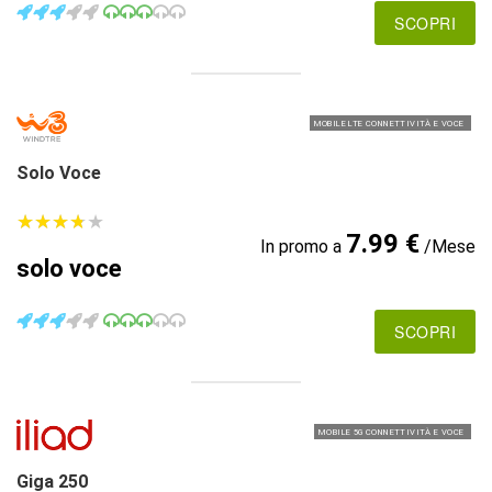
SCOPRI
MOBILE LTE CONNETTIVITÀ E VOCE
Solo Voce
★
★
★
★
★
★
★
★
★
★
7.99 €
In promo a
/Mese
solo voce
SCOPRI
MOBILE 5G CONNETTIVITÀ E VOCE
Giga 250