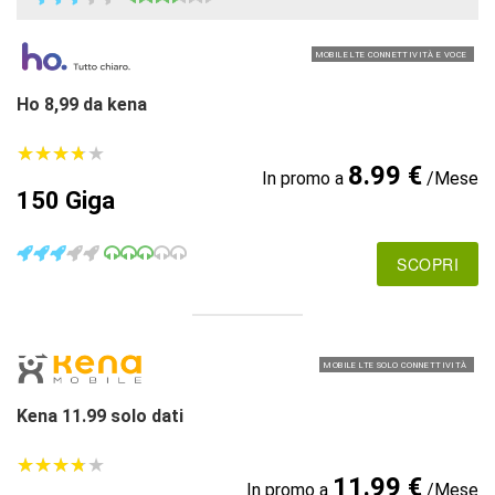
MOBILE LTE CONNETTIVITÀ E VOCE
Ho 8,99 da kena
★
★
★
★
★
★
★
★
★
★
8.99 €
In promo a
/Mese
150 Giga
SCOPRI
MOBILE LTE SOLO CONNETTIVITÀ
Kena 11.99 solo dati
★
★
★
★
★
★
★
★
★
★
11.99 €
In promo a
/Mese